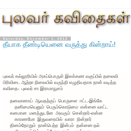
Saturday, December 1, 2012
தீயாக தீண்டியெனை வருத்து கின்றாய்!
புலவர் கல்லூரியில் அகப்பொருள் இலக்கண வகுப்பில் தலைவி
பிரிவிடை ஆற்றா நிலையில் வருந்தி எழுதியதாக நான் வடித்த
கவிதை-
புலவர் சா இராமாநுசம்
தனவானாய்
ஆவதற்குப்
பொருளை
ஈட்ட-இங்கே
தனிமையெனும்
பெரும்கொடுமை
என்னை
வாட்ட
கனமான
மனத்துடனே
அவரும்
சென்றார்-என்ன
காரணமோ
இதுவரையில்
வாரா
நின்றார்
தினம்தோறும்
நான்பெற்ற
இன்பம்
தன்னை-நல்