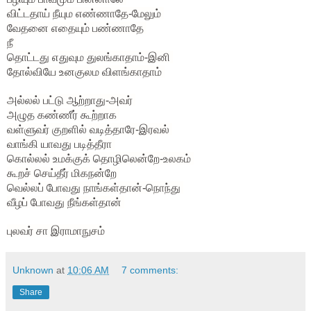
விட்டதாய் நீயும எண்ணாதே-மேலும்
வேதனை எதையும் பண்ணாதே
நீ
தொட்டது எதுவும துலங்காதாம்-இனி
தோல்வியே உனகுலம விளங்காதாம்
அல்லல் பட்டு ஆற்றாது-அவர்
அழுத கண்ணீர் கூற்றாக
வள்ளுவர் குறளில் வடித்தாரே-இரவல்
வாங்கி யாவது படித்தீரா
கொல்லல் உமக்குக் தொழிலென்றே-உலகம்
கூறச் செய்தீர் மிகநன்றே
வெல்லப் போவது நாங்கள்தான்-நொந்து
வீழப் போவது நீங்கள்தான்
புலவர் சா இராமாநுசம்
Unknown
at
10:06 AM
7 comments:
Share