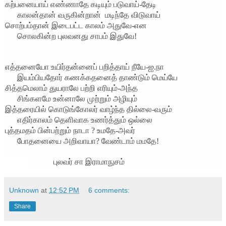
கற்பனையாய் எண்ணாதே கடியும் படுவாய்-தேடி
காலன்தான் வருகின்றான்
மடிந்தே விடுவாய்
சொற்பம்தான் இடைபட்ட காலம் அதுவே-என
சொலகின்ற புலவனது சாபம் இதுவே!
எத்தனையோ உயிர்தன்னைப் பறித்தாய் நீயே-ஐ.நா
இயம்பியதோர் கணக்கதனைத் தாண்டும் மெய்யே
சித்தமெலாம் துயராலே பற்றி எரியும்-அந்த
சிங்களமே உன்னாலே முற்றும் அழியும்
இத்தரையில் கொடுங்கோலர் வாழ்ந்த தில்லை-வரும்
எதிர்காலம் தெளிவாக உணர்த்தும் ஒல்லை
புத்தமதம் பின்பற்றும் நாடா ? உமதே-அவர்
போதனையை அறிவாயா? வேண்டாம் மமதே!
புலவர் சா இராமாநுசம்
Unknown
at
12:52 PM
6 comments:
Share