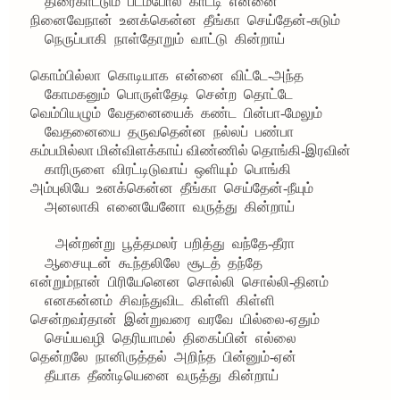
திரைகாட்டும்
படம்போல
காட்டி
என்னை
நினைவேநான்
உனக்கென்ன
தீங்கா
செய்தேன்-சுடும்
நெருப்பாகி
நாள்தோறும்
வாட்டு
கின்றாய்
கொம்பில்லா
கொடியாக
என்னை
விட்டே-அந்த
கோமகனும்
பொருள்தேடி
சென்ற
தொட்டே
வெம்பியழும்
வேதனையைக்
கண்ட
பின்பா-மேலும்
வேதனையை
தருவதென்ன
நல்லப்
பண்பா
கம்பமில்லா மின்விளக்காய்
விண்ணில்
தொங்கி-இரவின்
காரிருளை
விரட்டிடுவாய்
ஒளியும்
பொங்கி
அம்புலியே
உனக்கென்ன
தீங்கா
செய்தேன்-நீயும்
அனலாகி
எனையேனோ
வருத்து
கின்றாய்
அன்றன்று
பூத்தமலர்
பறித்து
வந்தே-தீரா
ஆசையுடன்
கூந்தலிலே
சூடத்
தந்தே
என்றும்நான்
பிரியேனென
சொல்லி
சொல்லி-தினம்
எனகன்னம்
சிவந்துவிட
கிள்ளி
கிள்ளி
சென்றவர்தான்
இன்றுவரை
வரவே
யில்லை-ஏதும்
செய்யவழி
தெரியாமல்
திகைப்பின்
எல்லை
தென்றலே
நானிருத்தல்
அறிந்த
பின்னும்-ஏன்
தீயாக
தீண்டியெனை
வருத்து
கின்றாய்