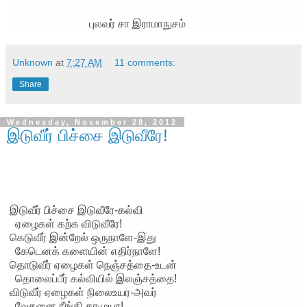
புலவர் சா இராமாநுசம்
Unknown
at
7:27 AM
11 comments:
Share
Wednesday, November 28, 2012
இடுவீர் பிச்சை இடுவீரே!
இடுவீர் பிச்சை இடுவீரே-கல்வி
ஏழைகள் கற்க விடுவீரே!
கெடுவீர் இன்றேல் ஒருநாளே-இது
கேடெனக் களையின் எதிர்நாளே!
தொடுவீர் ஏழைகள் நெஞ்சத்தை-உடன்
தொலைப்பீர் கல்வியில் இலஞ்சத்தை!
விடுவீர் ஏழைகள் நிலைஉயர-அவர்
வேதனை நீங்கி தரமுயர!