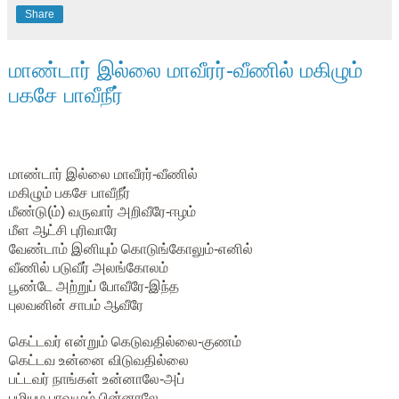
Share
மாண்டார் இல்லை மாவீரர்-வீணில் மகிழும்
பகசே பாவீநீர்
மாண்டார் இல்லை மாவீரர்-வீணில்
மகிழும் பகசே பாவீநீர்
மீண்டு(ம்) வருவார் அறிவீரே-ஈழம்
மீள ஆட்சி புரிவாரே
வேண்டாம் இனியும் கொடுங்கோலும்-எனில்
வீணில் படுவீர் அலங்கோலம்
பூண்டே அற்றுப் போவீரே-இந்த
புலவனின் சாபம் ஆவீரே
கெட்டவர் என்றும் கெடுவதில்லை-குணம்
கெட்டவ உன்னை விடுவதில்லை
பட்டவர் நாங்கள் உன்னாலே-அப்
பழியும பாவமும் பின்னாலே