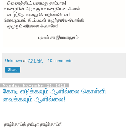
பிணைத்திடப் பணமது தாம்பாக!
வாழையின் அடிவரும் வாழையென-அவன்
வாழ்ந்தே மடிவது கொடுமையென!
கோழையாய் கிடப்பவன் எழுந்தாலே-பொங்கி
குமுறும் எரிமலை ஆவானே!
புலவர் சா இராமாநுசம்
Unknown
at
7:21 AM
10 comments:
Share
Monday, November 26, 2012
கோடி எடுக்கவும் ஆளில்லை கொள்ளி
வைக்கவும் ஆளில்லை!
தாழ்ந்தாய்த் தமிழா தாழ்ந்தாய்நீ