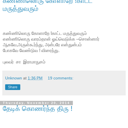
கண்ணிலொரு கோளாறே !காட்ட
மருத்துவரும்
கண்ணிலொரு கோளாறே !காட்ட மருத்துவரும்
எண்ணிலொரு வாரம்தான் ஓய்வெடுக்க –சொன்னார்
ஆகவே,அருள்கூர்ந்து, அன்பரே என்துன்பம்
போகவே வேண்டுவ ! விரைந்து.
புலவர் சா இராமாநுசம்
Unknown
at
1:36 PM
19 comments:
Share
Thursday, November 20, 2014
தேடிக் கொணர்ந்த திரு !