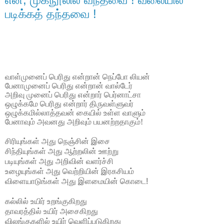
படிக்கத் தந்தவை !
வாள்முனைப்
பெரிது
என்றான்
நெப்போ
லியன்
பேனாமுனைப்
பெரிது
என்றான்
வால்டேர்
அறிவு
முனைப்
பெரிது
என்றார்
பெர்னாட்சா
ஒழுக்கமே
பெரிது
என்றார்
திருவள்ளுவர்
ஒழுக்கமில்லாத்தவன்
கையில்
உள்ள
வாளும்
பேனாவும்
அவனது
அறிவும்
பயனற்றதாகும்
!
சிரியுங்கள்
அது
நெஞ்சின்
இசை
சிந்தியுங்கள்
அது
ஆற்றலின்
ஊற்று
படியுங்கள்
அது
அறிவின்
வளர்ச்சி
உழையுங்கள்
அது
வெற்றியின்
இரகசியம்
விளையாடுங்கள்
அது
இளமையின்
கொடை
!
கல்லில்
உயிர்
உறங்குகிறது
தாவரத்தில்
உயிர்
அசைகிறது
விலங்குகளில்
உயிர்
வெளிப்படுகிறது