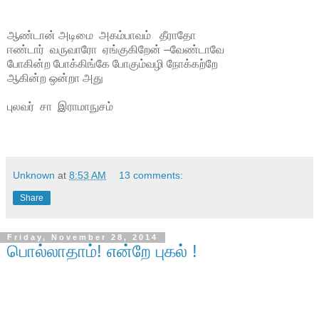
ஆண்டான் அடிமை அகம்பாவம் தீராதோ
ஈண்டார் வருவாரோ ஏங்குகிறேன் –வேண்டாவே
போகின்ற போக்கிங்கே போகும்வழி நோக்கற்றே
ஆகின்ற ஒன்றா அது
புலவர் சா இராமாநுசம்
Unknown
at
8:53 AM
13 comments:
Share
Friday, November 28, 2014
பொல்லாதாம்! என்றே புகல் !