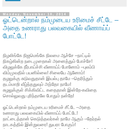
Monday, November 10, 2014
ஓட்டென்றால் நம்முடைய உரிமைச் சீட்டே –
அதை உணராது பலவகையில் வீணாய்ப்
போட்டே!
நிழலிங்கே நிஜமெங்கே நிலமை ஆச்சே –நாட்டில்
நிகழ்கின்ற நடைமுறைகள் அனைத்தும் போச்சே!
விழலுக்கே நீர்பாய்ச்சி வீணாய்ப் போனோம் –புலம்பி
விம்முவதில் பயனில்லை! சிலையே ஆனோம்!
தழலுக்கு சுடுவதுதான் இயல்பு தாமே –தெரிந்தும்
தடம்மாறி வீழ்ந்ததுவும் அந்தோ நாமே!
சுழலுக்குள் சிக்கிவிட்ட கதைதான் இன்றே-கவிதை
சொல்லுவது புரிந்தாலே போதும் நன்றே!
ஓட்டென்றால் நம்முடைய உரிமைச் சீட்டே –அதை
உணராது பலவகையில் வீணாய்ப் போட்டே!
நாட்டைத்தான் கெடுத்தவர்கள் நாமே ஆகும் –தேர்தல்
நாடகத்தில் இன்றுவரை! துயரா போகும்!