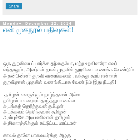
Share
Monday, December 22, 2014
என் முகநூல் பதிவுகள்!
ஒரு
துறவியைப்
பார்க்க
,
தந்தையோ
,
மற்ற
உறவினரோ
எவர்
வந்தாலும்
,
அவர்கள்
தான்
முதலில்
துறவியை
வணங்க
வேண்டும்
அதன்பின்னர்
துறவி
வணங்கலாம்
.
வந்தது
தாய்
என்றால்
துறவிதான்
முதலில்
வணங்கியாக
வேண்டும்
இது
நியதி
!
தமிழன்
எவருக்கும்
தாழ்ந்தவன்
அல்ல
தமிழன்
எவரையும்
தாழ்த்துபவனல்ல
அடங்கத்
தெரிந்தவன்
தமிழன்
அடக்கவும்
தெரிந்தவன்
தமிழன்
அன்புக்கே
அடிபணிவான்
தமிழன்
அதிகாரத்திற்குக்
கட்டுப்பட
மாட்டான்
காவல்
தானே
பாவையர்க்கு
அழகு