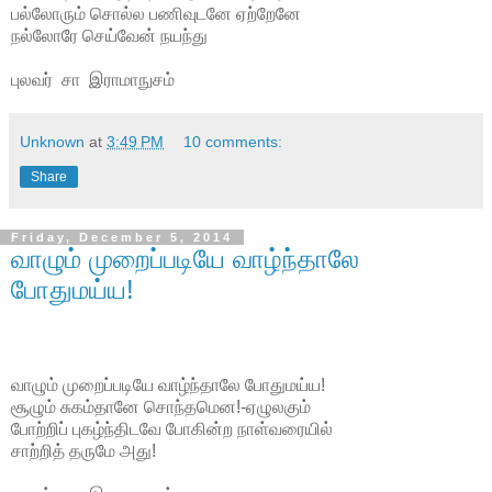
பல்லோரும் சொல்ல பணிவுடனே ஏற்றேனே
நல்லோரே செய்வேன் நயந்து
புலவர் சா இராமாநுசம்
Unknown
at
3:49 PM
10 comments:
Share
Friday, December 5, 2014
வாழும் முறைப்படியே வாழ்ந்தாலே
போதுமய்ய!
வாழும் முறைப்படியே வாழ்ந்தாலே போதுமய்ய!
சூழும் சுகம்தானே சொந்தமென!-ஏழுலகும்
போற்றிப் புகழ்ந்திடவே போகின்ற நாள்வரையில்
சாற்றித் தருமே அது!