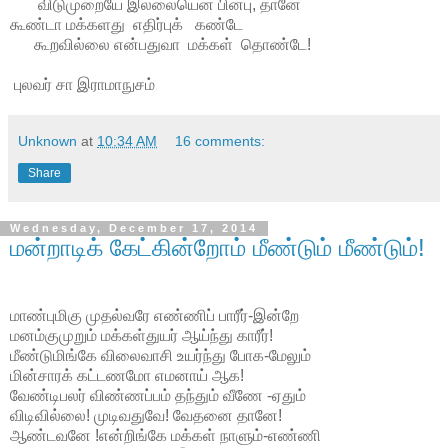
விடுமுறையே இல்லையென பின்பு, தானே
கூண்டா மக்களது எதிர்புக் கண்டே
கூறவில்லை என்பதுவா மக்கள் தொண்டே!
புலவர் சா இராமாநுசம்
Unknown
at
10:34 AM
16 comments:
Share
Wednesday, December 17, 2014
மன்றாடிக் கேட்கின்றோம் மீண்டும் மீண்டும்!
மாண்புமிகு முதல்வரே எண்ணிப் பாரீர்-இன்றே
மனம்குமுறும் மக்கள்துயர் ஆய்ந்து காரீர்!
மீண்டுமிங்கே விலைவாசி உயர்ந்து போக-மேலும்
மின்சாரக் கட்டணமோ எமனாய் ஆக!
வேண்டிபலர் விண்ணப்பம் தந்தும் வீணே -ஏதும்
விடிவில்லை! முடிவதுவே! வேதனை தானே!
ஆண்டவனே !என்றிங்கே மக்கள் நாளும்-எண்ணி