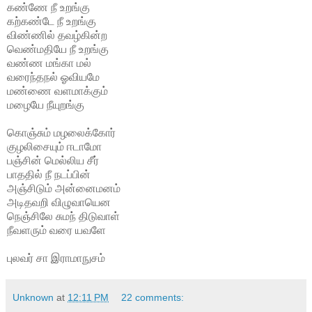
கண்ணே நீ உறங்கு
கற்கண்டே நீ உறங்கு
விண்ணில் தவழ்கின்ற
வெண்மதியே நீ உறங்கு
வண்ண மங்கா மல்
வரைந்தநல் ஓவியமே
மண்ணை வளமாக்கும்
மழையே நீயுறங்கு
கொஞ்சும் மழலைக்கோர்
குழலிசையும் ஈடாமோ
பஞ்சின் மெல்லிய சீர்
பாததில் நீ நடப்பின்
அஞ்சிடும் அன்னைமனம்
அடிதவறி விழுவாயென
நெஞ்சிலே சுமந் திடுவாள்
நீவளரும் வரை யவளே
புலவர் சா இராமாநுசம்
Unknown
at
12:11 PM
22 comments: