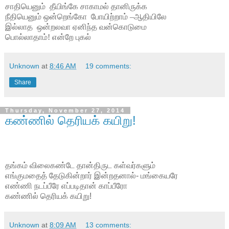
சாதியெனும்
தீயிங்கே சாகாமல் தானிருக்க
நீதியெனும் ஒன்றெங்கோ
போயிற்றாம் –ஆதியிலே
இல்லாத
ஒன்றலவா ஏனிந்த வன்கொடுமை
பொல்லாதாம்! என்றே புகல்
Unknown
at
8:46 AM
19 comments:
Share
Thursday, November 27, 2014
கண்ணில் தெரியக் கயிறு!
தங்கம் விலைகண்டே தான்திருட கள்வர்களும்
எங்குமதைத் தேடுகின்றார் இன்றதனால்- மங்கையரே
எண்ணி நடப்பீரே எப்படிதான் காப்பீரோ
கண்ணில் தெரியக் கயிறு!
Unknown
at
8:09 AM
13 comments: