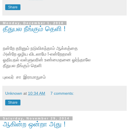
Share
Monday, December 1, 2014
தீதுபல நீங்கும் தெளி !
நன்றே தரினும் நடுவிகந்தாம் ஆக்கத்தை
அன்றே ஒழிய விடலாமே !-என்றேதான்
ஓதியநல் வள்ளுவரின் உண்மைதனை ஓர்ந்தாலே
தீதுபல நீங்கும் தெளி
புலவர் சா இராமாநுசம்
Unknown
at
10:34 AM
7 comments:
Share
Saturday, November 29, 2014
ஆகின்ற ஒன்றா அது !