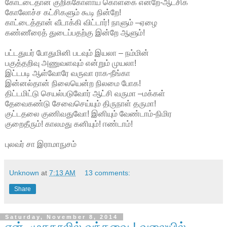
கோட்டைதான் குறிக்கோளாய் கொள்கை என்றே-ஆட்சிக்
கோலோச்ச கட்சிகளும் கூடி நின்றே!
காட்டைத்தான் வீடாக்கி விட்டார்! நாளும் –ஏழை
கண்ணீரைத் துடைப்பதற்கு இன்றே ஆளும்!
பட்டதுயர் போதுமினி படவும் இயலா – நம்மின்
பகுத்தறிவு அணுவளவும் என்றும் முயலா!
இட்டபடி ஆள்வோரே வருவா ராக-நீங்கா
இன்னல்தான் நிலையென்ற நிலமை போக!
திட்டமிட்டு செயல்படுவோர் ஆட்சி வருமா –மக்கள்
தேவைகண்டு சேவைசெய்யும் திருநாள் தருமா!
குட்டதலை குணிவதுவோ! இனியும் வேண்டாம்-நிமிர
குறைதீரும்! காலமது கனியும்! ஈண்டாம்!
புலவர் சா இராமாநுசம்
Unknown
at
7:13 AM
13 comments:
Share
Saturday, November 8, 2014
என், முகநூலில் வந்தவை ! வலையில்