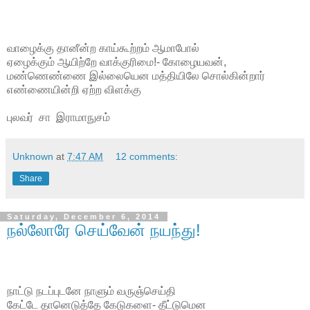
வாழைக்கு தானீன்ற காய்கூற்றம் ஆமாபோல்
ஏழைக்கும் ஆயிற்றே வாக்குரிமை!- கோழையவன்,
மண்ணெண்ணை இல்லையென மத்தியிலே சொல்கின்றார்
எண்ணையின்றி ஏற்ற விளக்கு
புலவர் சா இராமாநுசம்
Unknown
at
7:47 AM
12 comments:
Share
Saturday, December 6, 2014
நல்லோரே செய்வேன் நயந்து!
நாட்டு நடப்புடனே நாளும் வருஞ்செய்தி
கேட்டே தானெடுத்தே கேடுகளை- தீட்டுமென