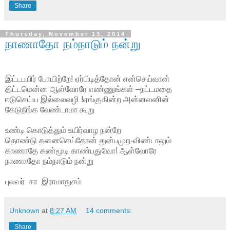
Share
Thursday, November 13, 2014
நாணாதோ நம்நாடும் நன்று
இட்டபயிர் போயிற்றே! ஏர்பிடித்தோன் என்செய்வான்
திட்டமென்ன ஆள்வோரே எண்ணுங்கள் –நட்டமதை
ஈடுசெய்ய இல்லைவழி !ஏங்குகின்ற அன்னவனின்
கேடுநீங்க வேண்டாமா கூறு
உண்டி கொடுத்தும் உயிர்வாழ நன்றே
தொண்டு தனைசெய்தோன் துன்பமுற-விண்டாலும்
காணாதே கண்மூடி காண்பதுவோ! ஆள்வோரே
நாணாதோ நம்நாடும் நன்று
புலவர் சா இராமாநுசம்
Unknown
at
8:27 AM
14 comments:
Share