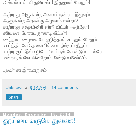
அல்லல்படல்! விதுயென்ப! இதுதான் போலும்!
ஆற்றாது அழுகின்ற அவலம் நன்றா -இதுவும்
ஆளுகின்ற அரசுக்கு அழகாம் என்றா?
சாற்றாது சத்தமின்றி ஏற்றி விட்டீர் –அந்தோ!
சரியல்ல! போராட தூண்டி விட்டீர்!
ஊற்றான ஊழலையே ஒழித்தால் போதும் -மேலும்
உயர்த்திடவே தேவையில்லை! நீங்கும் தீதும்!
மாற்றாகும் இவ்வழியே! செய்தல் வேண்டும் -என்றே
மன்றாடிக் கேட்கின்றோம் மீண்டும் மீண்டும்!
புலவர் சா இராமாநுசம்
Unknown
at
9:14 AM
14 comments:
Share
Monday, December 15, 2014
தூய்மை வருமே துணை!