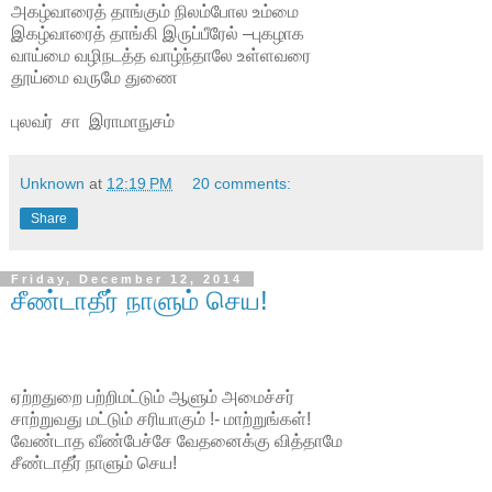
அகழ்வாரைத் தாங்கும் நிலம்போல உம்மை
இகழ்வாரைத் தாங்கி இருப்பீரேல் –புகழாக
வாய்மை வழிநடத்த வாழ்ந்தாலே உள்ளவரை
தூய்மை வருமே துணை
புலவர் சா இராமாநுசம்
Unknown
at
12:19 PM
20 comments:
Share
Friday, December 12, 2014
சீண்டாதீர் நாளும் செய!
ஏற்றதுறை பற்றிமட்டும் ஆளும் அமைச்சர்
சாற்றுவது மட்டும் சரியாகும் !- மாற்றுங்கள்!
வேண்டாத வீண்பேச்சே வேதனைக்கு வித்தாமே
சீண்டாதீர் நாளும் செய!