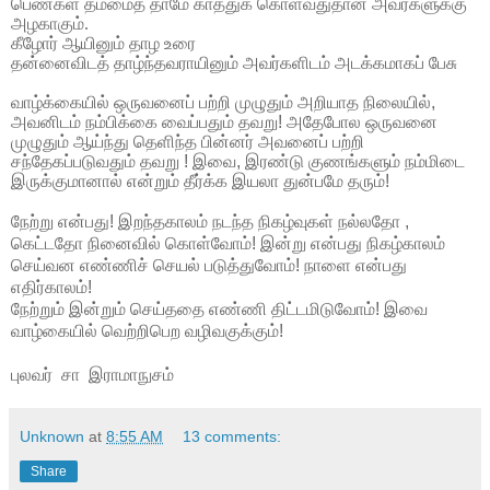
பெண்கள்
தம்மைத்
தாமே
காத்துக்
கொள்வதுதான்
அவர்களுக்கு
அழகாகும்
.
கீழோர்
ஆயினும்
தாழ
உரை
தன்னைவிடத்
தாழ்ந்தவராயினும்
அவர்களிடம்
அடக்கமாகப்
பேசு
வாழ்க்கையில்
ஒருவனைப்
பற்றி
முழுதும்
அறியாத
நிலையில்
,
அவனிடம்
நம்பிக்கை
வைப்பதும்
தவறு
!
அதேபோல
ஒருவனை
முழுதும்
ஆய்ந்து
தெளிந்த
பின்னர்
அவனைப்
பற்றி
சந்தேகப்படுவதும்
தவறு
!
இவை
,
இரண்டு
குணங்களும்
நம்மிடை
இருக்குமானால்
என்றும்
தீர்க்க
இயலா
துன்பமே
தரும்
!
நேற்று
என்பது
!
இறந்தகாலம்
நடந்த
நிகழ்வுகள்
நல்லதோ
,
கெட்டதோ
நினைவில்
கொள்வோம்
!
இன்று
என்பது
நிகழ்காலம்
செய்வன
எண்ணிச்
செயல்
படுத்துவோம்
!
நாளை
என்பது
எதிர்காலம்
!
நேற்றும்
இன்றும்
செய்ததை
எண்ணி
திட்டமிடுவோம்
!
இவை
வாழ்கையில்
வெற்றிபெற
வழிவகுக்கும்
!
புலவர்
சா
இராமாநுசம்
Unknown
at
8:55 AM
13 comments:
Share