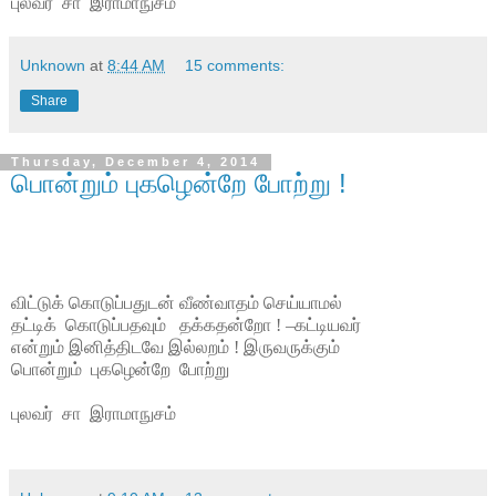
புலவர் சா இராமாநுசம்
Unknown
at
8:44 AM
15 comments:
Share
Thursday, December 4, 2014
பொன்றும் புகழென்றே போற்று !
விட்டுக் கொடுப்பதுடன் வீண்வாதம் செய்யாமல்
தட்டிக்
கொடுப்பதவும்
தக்கதன்றோ ! –கட்டியவர்
என்றும் இனித்திடவே இல்லறம் ! இருவருக்கும்
பொன்றும்
புகழென்றே
போற்று
புலவர் சா இராமாநுசம்