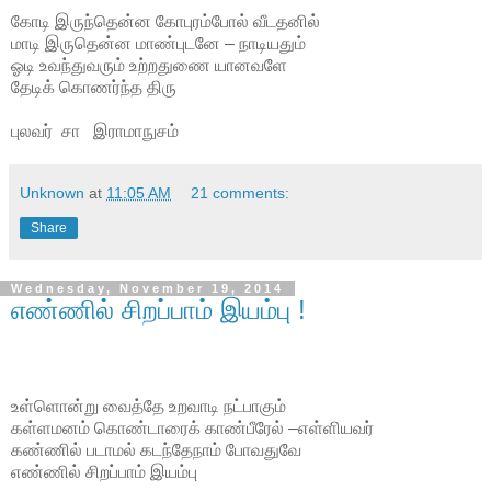
கோடி இருந்தென்ன கோபுரம்போல் வீடதனில்
மாடி இருதென்ன மாண்புடனே – நாடியதும்
ஓடி உவந்துவரும் உற்றதுணை யானவளே
தேடிக் கொணர்ந்த திரு
புலவர் சா இராமாநுசம்
Unknown
at
11:05 AM
21 comments:
Share
Wednesday, November 19, 2014
எண்ணில் சிறப்பாம் இயம்பு !
உள்ளொன்று வைத்தே உறவாடி நட்பாகும்
கள்ளமனம் கொண்டாரைக் காண்பீரேல் –எள்ளியவர்
கண்ணில் படாமல் கடந்தேநாம் போவதுவே
எண்ணில் சிறப்பாம் இயம்பு