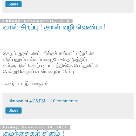
Share
Sunday, November 16, 2014
வான் சிறப்பு ! குறள் வழி வெண்பா!
கெடுப்பதூஉம் கெட்டார்க்குச் சார்வாய் மற்றங்கே
எடுப்பதூஉம் எல்லாம் மழையே –தொடுத்திட்ட
வள்ளுவரின் சொற்படியா வந்திங்கே பெய்துவிட்டே
செல்லுகின்றாய் வான்மழையே செப்பு
புலவர் சா இராமாநுசம்
Unknown
at
4:28 PM
10 comments:
Share
Friday, November 14, 2014
குழந்தைகள் தினம் !