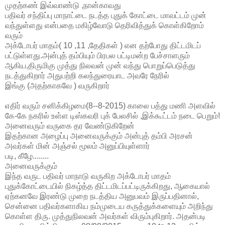
முதற்கண் இவ்வாண்டு ,நான்காவது
பதிவர் சந்திப்பு மாநாட்டை நடத்த புதுக் கோட்டை மாவட்டம் முன்
வந்துள்ளது என்பதை மகிழ்வோடு தெரிவித்துக் கொள்கிறோம்
வரும்
அக்டோபர் மாதம்( 10 ,11 ,தேதிகள் ) என தற்போது திட்டமிடப்
பட்டுள்ளது.அன்புத் தம்பியும் பிரபல பட்டிமன்ற பேச்சாளரும்
ஆகிய,திருமிகு முத்து நிலவன் முன் வந்து பொறுப்பெடுத்து
நடத்துகிறார் அதுபற்றி கலந்துரையாட அவரே நேரில்
இங்கு (அதற்காகவே ) வருகிறார்
எதிர் வரும் சனிக்கிழமை(8--8-2015) காலை பத்து மணி அளவில்
கே-கே நகரில் உள்ள டிஸ்கவரி புக் பேலசில் ,இக்கூட்டம் நடை பெறும்!
அனைவரும் வருகை தர வேண்டுகிறேன்
இதற்கான அழைப்பு அனைவருக்கும் அன்புத் தம்பி அரசன்
அவர்கள் மின் அஞ்சல் மூலம் அனுப்பியுள்ளார்
படி, கீழே........
அனைவருக்கும்
இந்த வருட பதிவர் மாநாடு வருகிற அக்டோபர் மாதம்
புதுக்கோட்டையில் நிகழ்த்த திட்டமிடப்பட்டிருக்கிறது, ஆகையால்
ஏற்கனவே இரண்டு முறை நடத்திய அனுபவம் இருப்பதினால்,
சென்னை பதிவர்களாகிய நம்முடைய கருத்துக்களையும் அறிந்து
கொள்ள திரு. முத்துநிலவன் அவர்கள் விரும்புகிறார். அதன்படி