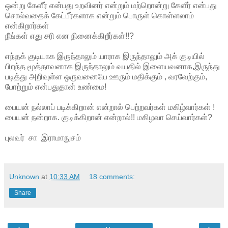
ஒன்று
கேளீர்
என்பது
உறவினர்
என்றும்
மற்றொன்று
கேளீர்
என்பது
சொல்வதைக்
கேட்பீர்களாக
என்றும்
பொருள்
கொள்ளலாம்
என்கிறார்கள்
நீங்கள்
எது
சரி
என
நினைக்கிறீர்கள்
!!?
எந்தக்
குடியாக
இருந்தாலும்
யாராக
இருந்தாலும்
அக்
குடியில்
பிறந்த
மூத்தாவனாக
இருந்தாலும்
வயதில்
இளையவனாக
,
இருந்து
படித்து
அறிவுள்ள
ஒருவனையே
ஊரும்
மதிக்கும்
,
வரவேற்கும்
,
போற்றும்
என்பதுதான்
உண்மை
!
பையன்
நல்லாப்
படிக்கிறான்
என்றால்
பெற்றவர்கள்
மகிழ்வார்கள்
!
பையன்
நன்றாக
.
குடிக்கிறான்
என்றால்
!!
மகிழவா
செய்வார்கள்
?
புலவர் சா இராமாநுசம்
Unknown
at
10:33 AM
18 comments:
Share