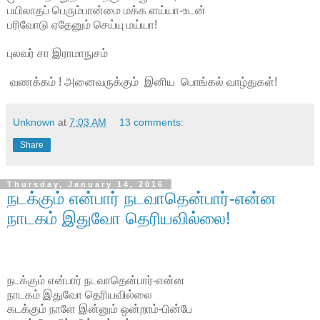
பயிலாதப் பெரும்பான்மை மக்க ளய்யா-உடன்
பரிவோடு ஏதேனும் செய்யு மய்யா!
புலவர் சா இராமாநுசம்
வணக்கம் ! அனைவருக்கும் இனிய பொங்கல் வாழ்துகள்!
Unknown
at
7:03 AM
13 comments:
Share
Thursday, January 14, 2016
நடக்கும் என்பார் நடவாதென்பார்-என்ன
நாடகம் இதுவோ தெரியவில்லை!
நடக்கும் என்பார் நடவாதென்பார்-என்ன
நாடகம் இதுவோ தெரியவில்லை
கடக்கும் நாளே இன்னும் ஒன்றாம்-பின்பே