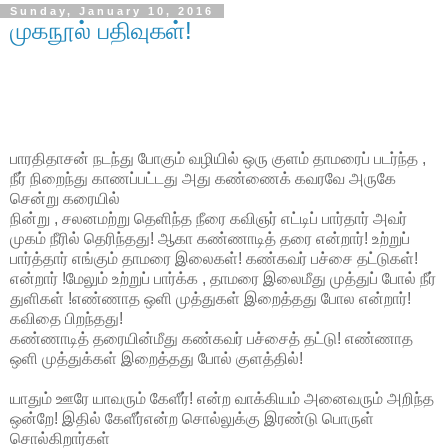
Sunday, January 10, 2016
முகநூல் பதிவுகள்!
பாரதிதாசன்
நடந்து
போகும்
வழியில்
ஒரு
குளம்
தாமரைப்
படர்ந்த
,
நீர்
நிறைந்து
காணப்பட்டது
அது
கண்ணைக்
கவரவே
அருகே
சென்று
கரையில்
நின்று
,
சலனமற்று
தெளிந்த
நீரை
கவிஞர்
எட்டிப்
பார்தார்
அவர்
முகம்
நீரில்
தெரிந்தது
!
ஆகா
கண்ணாடித்
தரை
என்றார்
!
உற்றுப்
பார்த்தார்
எங்கும்
தாமரை
இலைகள்
!
கண்கவர்
பச்சை
தட்டுகள்
!
என்றார்
!
மேலும்
உற்றுப்
பார்க்க
,
தாமரை
இலைமீது
முத்துப்
போல்
நீர்
துளிகள்
!
எண்ணாத
ஒளி
முத்துகள்
இறைத்தது
போல
என்றார்
!
கவிதை
பிறந்தது
!
கண்ணாடித்
தரையின்மீது
கண்கவர்
பச்சைத்
தட்டு
!
எண்ணாத
ஒளி
முத்துக்கள்
இறைத்தது
போல்
குளத்தில்
!
யாதும்
ஊரே
யாவரும்
கேளீர்
!
என்ற
வாக்கியம்
அனைவரும்
அறிந்த
ஒன்றே
!
இதில்
கேளீர்என்ற
சொல்லுக்கு
இரண்டு
பொருள்
சொல்கிறார்கள்