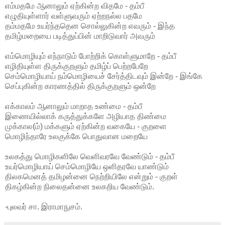
எம்மதமே ஆனாலும் ஏற்கின்ற விதமே - தம்பீ
எழுதியுள்ளார் வள்ளுவரும் ஏற்றநல்ல பதமே
தம்மதமே உயர்ந்ததென சொல்லுகின்ற எவரும் - இந்த
தமிழ்மறையை படித்துப்பின் மாறிடுவார் அவரும்
எம்மொழியும் எந்நாடும் போற்றிக் கொள்ளுமாறே - தம்பீ
எழிதியுள்ள திருக்குறளும் தமிழ்ப் பெற்றபேறே
செம்மொழியாய் நம்மொழியைச் சேர்த்திடவும் இன்றே - இங்கே
செப்புகின்ற காரணத்தில் திருக்குறளும் ஒன்றே
எக்காலம் ஆனாலும் மாறாத உண்மை - தம்பீ
இணையில்லாக் கருத்துக்களே அழியாத திண்மை
முக்கால(ம்) மக்களும் ஏற்கின்ற வகையே - குறளை
மொழிந்தாரே உலகுக்கே பொதுவான மறையே
உலகத்து மொழிகளிலே வெளிவரவே வேண்டும் - தம்பீ
உயர்மொழியாய் செம்மொழியே ஒளிதரவே யாண்டும்
திலகமெனத் தமிழன்னை நெற்றியிலே என்றும் - குறள்
திகழ்கின்ற நிலைதன்னை உலகறிய வேண்டும்.
-புலவர் சா. இராமாநுசம்.