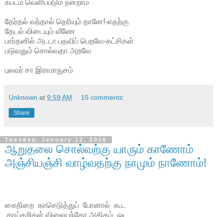
கபடம் வெளிப்படும் நன்றாம்
தேர்தல் வந்தால் தெரியும் தானே!-எதற்கு
தேடல் விடையும் வீணே
பார்தனில் அடடா பதவிப் பெறவே-கட்சிகள்
படுவதும் சொல்வதா அறவே
புலவர் சா இராமாநுசம்
Unknown
at
9:59 AM
15 comments:
Share
Tuesday, January 12, 2016
ஆறுதலை சொல்வற்கு யாரும் காணோம்
அஞ்சியஞ்சி வாழ்வதற்கு நாமும் நாணோம்!
கைநிறை
காசெடுத்துப்
போனால்
கூட
காய்கறிகள் விலையந்தோ அதிகம்
ஓட