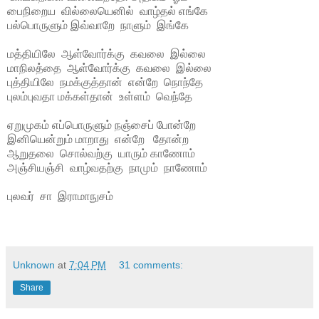
பைநிறைய
வில்லையெனில்
வாழ்தல் எங்கே
பல்பொருளும் இவ்வாறே
நாளும்
இங்கே
மத்தியிலே
ஆள்வோர்க்கு
கவலை
இல்லை
மாநிலத்தை
ஆள்வோர்க்கு
கவலை
இல்லை
புத்தியிலே
நமக்குத்தான்
என்றே
நொந்தே
புலம்புவதா மக்கள்தான்
உள்ளம்
வெந்தே
ஏறுமுகம் எப்பொருளும் நஞ்சைப் போன்றே
இனியென்றும் மாறாது
என்றே
தோன்ற
ஆறுதலை
சொல்வற்கு
யாரும் காணோம்
அஞ்சியஞ்சி
வாழ்வதற்கு
நாமும்
நாணோம்
புலவர்
சா
இராமாநுசம்
Unknown
at
7:04 PM
31 comments:
Share