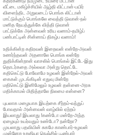
கதிர்கண்டு நம்முடை உயிரை மீட்டான்
வீட்டை மகிழ்ச்சியில் ஆழ்தி விட்டான்-பயிர்
விளைந்திட அறுவடைப் பொங்க லிட்டான்
மாட்டுக்கும் பொங்கலே வைத்தி டுவான்-நல்
மனித நேயத்துக்கே வித்தி டுவான்
பாட்டுக்கே அன்னவன் உரிய வனாம்-தமிழ்ப்
பண்பாட்டின் சின்னாய் திகழ்ப வனாம்!
உதிக்கின்ற கதிரவன் இறைவன் என்றே-அவன்
உணர்ந்தவன் அதனாலே பொங்க லன்றே
துதிக்கின்றான் வாசலில் பொங்கல் இட்டே-இது
தொடர்கதை அல்லவா அன்று தொட்டே
கதிகெட்டு போவோமே உழவன் இன்றேல்-அவன்
கைகள் முடங்கிடின் எதுவு மின்றே
மதிகெட்டு இனிமேலும் உழவன் தன்னை-அரசு
மதிக்காமல் மிதித்தாலே நிலமை என்னை?
புயலாக மழையாக இயற்கை சீற்றம்-வந்துப்
போவதால் அன்னவன் வாழ்வில் ஏற்றம்
இயலாது! இயலாது !கண்டோ மன்றே-அந்த
ஏழையும் உயர்வதும் உண்டோ? நன்றோ?
முயலாது பதவியின் சுகமே காண்பார்-உழவன்
முன்னேற உறுதியா நெஞ்சில் பூண்பார்