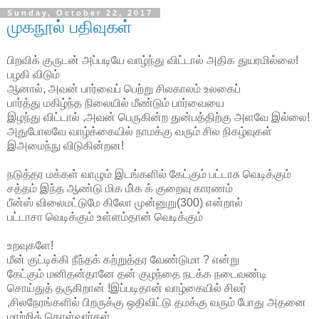
Sunday, October 22, 2017
முகநூல் பதிவுகள்
பிறவிக் குருடன் அப்படியே வாழ்ந்து விட்டால் அதிக துயரமில்லை!
பழகி விடும்
ஆனால், அவன் பார்வைப் பெற்று சிலகாலம் உலகைப்
பார்த்து மகிழ்ந்த நிலையில் மீண்டும் பார்வையை
இழந்து விட்டால் ,அவன் பெருகின்ற துன்பத்திற்கு அளவே இல்லை!
அதுபோலவே வாழ்க்கையில் நாமக்கு வரும் சில நிகழ்வுகள்
இஅமைந்நு விடுகின்றன!
நடுத்தர மக்கள் வாழும் இடங்களில் கேட்கும் பட்டாசு வெடிக்கும்
சத்தம் இந்த ஆண்டு மிக மி்க க் குறைவு காரணம்
பீன்ஸ் விலைமட்டுமே கிலோ முன்னுறு(300) என்றால்
பட்டாசா வெடிக்கும் உள்ளம்தான் வெடிக்கும்
உறவுகளே!
மீன் குட்டிக்கி நீந்தக் கற்றுத்தர வேண்டுமா ? என்று
கேட்கும் மனிதன்தானே தன் குழந்தை நடக்க நடைவண்டி
சொய்துத் தருகிறான் !இப்படிதான் வாழ்கையில் சிலர்
,சிலநேரங்களில் பிறருக்கு ஒதிவிட்டு தமக்கு வரும் போது அதனை
மாற்றிக் கொள்வார்கள்