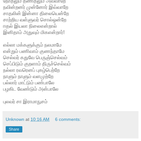
நோதலும் தணிதலும் அவ்வாறே
நவின்றனர் முன்னோர் இவ்வாறே
சாதலின் இன்னா திலையென்றே
சாற்றிய வள்ளுவர் சொல்ஒன்றே
ஈதல் இயலா நிலைஎன்றால்
இனிதாம் அதுவும் மிகஎன்றார்!
எல்லா மக்களுக்கும் நலமாமே
என்றும் பணிவாம் குணந்தாமே
செல்வர் கதுவே பெருஞ்செல்வம்
செப்பிடும் குறளாம் திருச்செல்வம்
நல்லா ரவரெனப் புகழ்பெற்றே
நாளும் நாளும் வளமுற்றே
பல்லார் மாட்டும் பண்பாலே
பழகிட வேண்டும் அன்பாலே
புலவர் சா இராமாநுசம்
Unknown
at
10:16 AM
6 comments:
Share