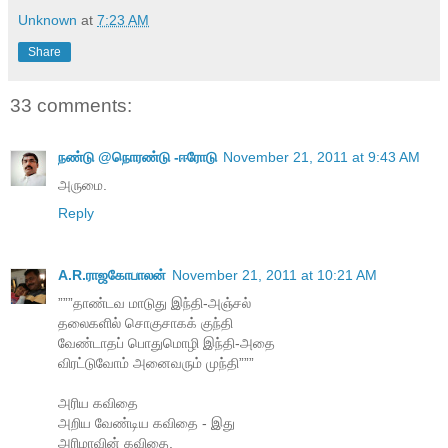
Unknown
at
7:23 AM
Share
33 comments:
நண்டு @நொரண்டு -ஈரோடு
November 21, 2011 at 9:43 AM
அருமை.
Reply
A.R.ராஜகோபாலன்
November 21, 2011 at 10:21 AM
”””தாண்டவ மாடுது இந்தி-அஞ்சல்
தலைகளில் சொகுசாகக் குந்தி
வேண்டாதப் பொதுமொழி இந்தி-அதை
விரட்டுவோம் அனைவரும் முந்தி”””
அரிய கவிதை
அறிய வேண்டிய கவிதை - இது
அரிமாவின் கவிதை.