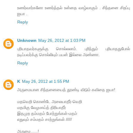
உணர்வார்களோ உணர்த்தல் உன்னத வாழ்வாகும் . சிந்தனை சிறப்பு
ஐயா .
Reply
Unknown
May 26, 2012 at 1:03 PM
புரியாதவர்களுக்கு சொல்லலாம். புரிந்தும் புரியாததுபோல்
நடிப்பவர்க்கு சொல்லியும் பயன் இல்லை அண்ணா.
Reply
K
May 26, 2012 at 1:55 PM
அருமையான சிந்தனையைத் தூண்டி விடும் கவிதை ஐயா!
மதவெறி கொண்டே அலையாதீர்-வெறி
மதமிகு வேழமாய்த் திரியாதீர்
இதமுற தம்மதம் போற்றுங்கள்-மதம்
எதுவும் சம்மதம் சாற்றுங்கள் /////
அருமை......!