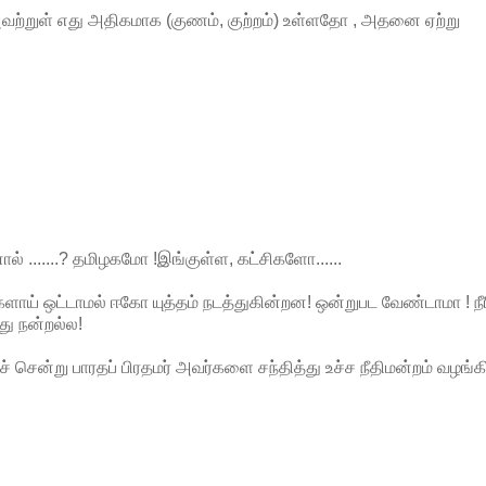
வற்றுள்
எது
அதிகமாக
(
குணம்
,
குற்றம்
)
உள்ளதோ
,
அதனை
ஏற்று
ால்
.......?
தமிழகமோ
!
இங்குள்ள
,
கட்சிகளோ
......
களாய்
ஒட்டாமல்
ஈகோ
யுத்தம்
நடத்துகின்றன
!
ஒன்றுபட
வேண்டாமா
!
ந
து
நன்றல்ல
!
ச்
சென்று
பாரதப்
பிரதமர்
அவர்களை
சந்தித்து
உச்ச
நீதிமன்றம்
வழங்க