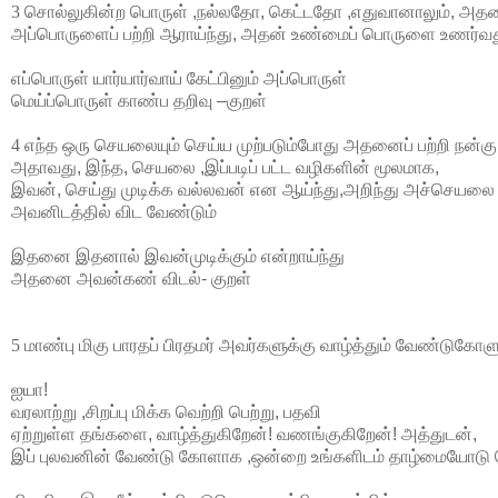
3 சொல்லுகின்ற
பொருள்
,
நல்லதோ
,
கெட்டதோ
,
எதுவானாலும்
,
அதன
அப்பொருளைப்
பற்றி
ஆராய்ந்து
,
அதன்
உண்மைப்
பொருளை
உணர்வத
எப்பொருள்
யார்யார்வாய்
கேட்பினும்
அப்பொருள்
மெய்ப்பொருள்
காண்ப
தறிவு
–
குறள்
4 எந்த
ஒரு
செயலையும்
செய்ய
முற்படும்போது
அதனைப்
பற்றி
நன்கு
அதாவது
,
இந்த
,
செயலை
,
இப்படிப்
பட்ட
வழிகளின்
மூலமாக
,
இவன்
,
செய்து
முடிக்க
வல்லவன்
என
ஆய்ந்து
,
அறிந்து
அச்செயலை
அவனிடத்தில்
விட
வேண்டும்
இதனை
இதனால்
இவன்முடிக்கும்
என்றாய்ந்து
அதனை
அவன்கண்
விடல்
-
குறள்
5 மாண்பு
மிகு
பாரதப்
பிரதமர்
அவர்களுக்கு
வாழ்த்தும்
வேண்டுகோளு
ஐயா
!
வரலாற்று
,
சிறப்பு
மிக்க
வெற்றி
பெற்று
,
பதவி
ஏற்றுள்ள
தங்களை
,
வாழ்த்துகிறேன்
!
வணங்குகிறேன்
!
அத்துடன்
,
இப்
புலவனின்
வேண்டு
கோளாக
,
ஒன்றை
உங்களிடம்
தாழ்மையோடு