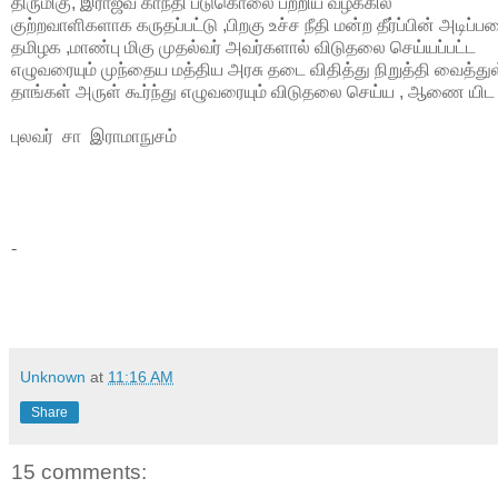
திருமிகு
,
இராஜீவ்
காந்தி
படுக
ொலை
பற்றிய
வழக்கில்
குற்றவாளிகளாக
கருதப்பட்டு
,
பிறகு
உச்ச
நீதி
மன்ற
தீர்ப்பின்
அடிப்பட
தமிழக
,
மாண்பு
மிகு
முதல்வர்
அவர்களால்
விடுதலை
செய்யப்பட்ட
எழுவரையும்
முந்தைய
மத்திய
அரசு
தடை
விதித்து
நிறுத்தி
வைத்து
தாங்கள்
அருள்
கூர்ந்து
எழுவரையும்
விடுதலை
செய்ய
,
ஆணை
யிட
புலவர் சா இராமாநுசம்
-
Unknown
at
11:16 AM
Share
15 comments: