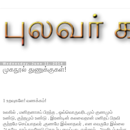
Wednesday, June 11, 2014
முகநூல் துணுக்குகள்!
1 உறவுகளே
!
வணக்கம்
!
உலகில்
,
மனிதனாகப்
பிறந்த
,
ஒவ்வொருவரிடமும்
குணமும்
உண்டு
,
குற்றமும்
உண்டு
.
இரண்டின்
கலவைதான்
மனிதப்
பிறவி
குற்றமே
செய்யாதவர்
,
குணமே
இல்லாதவர்
,
என
எவருமே
இல்லை
ஆகவே
,
நாம்
எவரோடு
தொடர்பு
வைப்பது
,
என்றால்
,
அவரிடம்
உள்ள