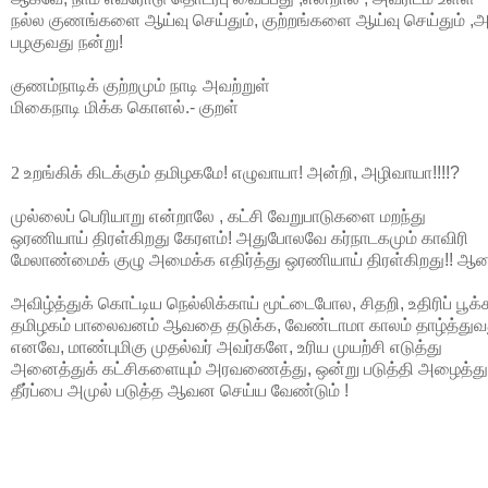
நல்ல
குணங்களை
ஆய்வு
செய்தும்
,
குற்றங்களை
ஆய்வு
செய்தும்
,
அ
பழகுவது
நன்று
!
குணம்நாடிக்
குற்றமும்
நாடி
அவற்றுள்
மிகைநாடி
மிக்க
கொளல்
.-
குறள்
2 உறங்கிக்
கிடக்கும்
தமிழகமே
!
எழுவாயா
!
அன்றி
,
அழிவாயா
!!!!?
முல்லைப்
பெரியாறு
என்றாலே
,
கட்சி
வேறுபாடுகளை
மறந்து
ஒரணியாய்
திரள்கிறது
கேரளம்
!
அதுபோலவே
கர்நாடகமும்
காவிரி
மேலாண்மைக்
குழு
அமைக்க
எதிர்த்து
ஒரணியாய்
திரள்கிறது
!!
ஆன
அவிழ்த்துக்
கொட்டிய
நெல்லிக்காய்
மூட்டைபோல
,
சிதறி
,
உதிரிப்
பூக்
தமிழகம்
பாலைவனம்
ஆவதை
தடுக்க
,
வேண்டாமா
காலம்
தாழ்த்துவ
எனவே
,
மாண்புமிகு
முதல்வர்
அவர்களே
,
உரிய
முயற்சி
எடுத்து
அனைத்துக்
கட்சிகளையும்
அரவணைத்து
,
ஒன்று
படுத்தி
அழைத்து
தீர்ப்பை
அமுல்
படுத்த
ஆவன
செய்ய
வேண்டும்
!