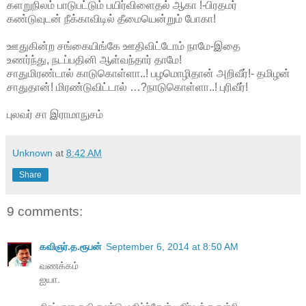
களறுநிலம் பாடுபட்டும் பயிர்விளைதல் ஆகா !-பிரதமர்
கண்டுவுடன் நீக்காவிடில் தீமையென்றும் போகா!
ஊதுகின்ற சங்கையிங்கே ஊதிவிட்டோம் நாமே-இதை
உணர்ந்து, நடப்பதினி ஆள்வந்தார் தாமே!
சாதுமிரண்டால் காடுகொள்ளா..! பழமொழிதான் அறிவீர்!- தமிழன்
சாதுதான்! மிரண்டுவிட்டால் …?நாடுகொள்ளா..! புரிவீர்!
புலவர் சா இராமாநுசம்
Unknown
at
8:42 AM
Share
9 comments:
கவிஞர்.த.ரூபன்
September 6, 2014 at 8:50 AM
வணக்கம்
ஐயா.