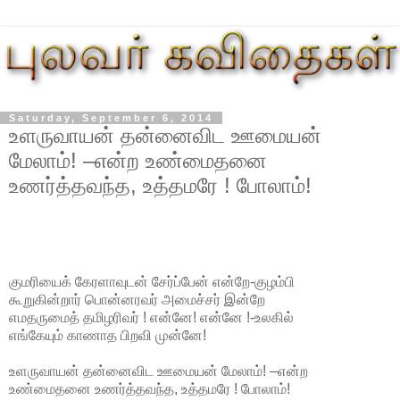
Saturday, September 6, 2014
உளருவாயன் தன்னைவிட ஊமையன்
மேலாம்! –என்ற உண்மைதனை
உணர்த்தவந்த, உத்தமரே ! போலாம்!
குமரியைக் கேரளாவுடன் சேர்ப்பேன் என்றே-குழம்பி
கூறுகின்றார் பொன்னரவர் அமைச்சர் இன்றே
எமதருமைத் தமிழரிவர் ! என்னே! என்னே !-உலகில்
எங்கேயும் காணாத பிறவி முன்னே!
உளருவாயன் தன்னைவிட ஊமையன் மேலாம்! –என்ற
உண்மைதனை உணர்த்தவந்த, உத்தமரே ! போலாம்!