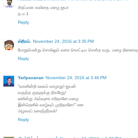
சிறப்பான கவிதை மழை ஐயா
த.ம.1
Reply
ஸ்ரீராம்.
November 24, 2016 at 3:35 PM
போதுமென்று சொல்லும் வரை கொட்டிய சென்ற வருட மழை நினைவுக்
Reply
Yarlpavanan
November 24, 2016 at 3:46 PM
"வானின்றி உலகம் வாழாது!-ஐயன்
வகுத்த குறளுக்கு நிகரேது!
ஏனின்று அவ்வுரை சரிதானே-மழை
இன்றெனில் வாழ்வும் முறிதானே!" என
அழகாய் உரைத்தீர்கள்!
Reply