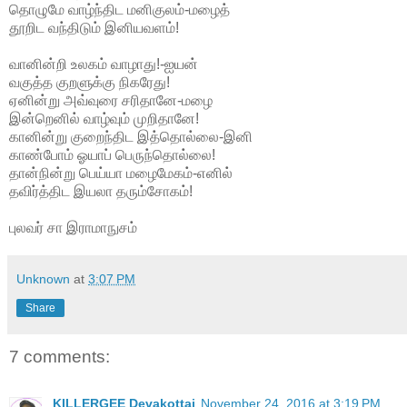
தொழுமே வாழ்ந்திட மனிகுலம்-மழைத்
தூறிட வந்திடும் இனியவளம்!
வானின்றி உலகம் வாழாது!-ஐயன்
வகுத்த குறளுக்கு நிகரேது!
ஏனின்று அவ்வுரை சரிதானே-மழை
இன்றெனில் வாழ்வும் முறிதானே!
கானின்று குறைந்திட இத்தொல்லை-இனி
காண்போம் ஓயாப் பெருந்தொல்லை!
தான்நின்று பெய்யா மழைமேகம்-எனில்
தவிர்த்திட இயலா தரும்சோகம்!
புலவர் சா இராமாநுசம்
Unknown
at
3:07 PM
Share
7 comments:
KILLERGEE Devakottai
November 24, 2016 at 3:19 PM