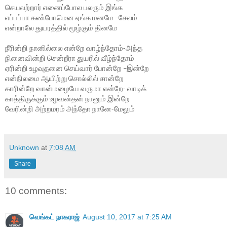
செயலற்றார்
எனைப்போல
பலரும்
இங்க
எப்பப்பா
கண்போமென
ஏங்க
மனமே
சேலம்
–
என்றாலே
துயரத்தில்
மூழ்கும்
தினமே
நீரின்றி
நானில்லை
என்றே
வாழ்ந்தோம்
அந்த
-
நினைவின்றி
சென்றீரா
துயரில்
வீழ்ந்தோம்
ஏரின்றி
உழவுதனை
செய்வார்
போன்றே
இன்றே
–
என்நிலமை
ஆயிற்று
சொல்லில்
சான்றே
காரின்றே
வான்மழையே
வருமா
என்றே
வாடிக்
-
காத்திருக்கும்
உழவன்தன்
நானும்
இன்றே
வேரின்றி
அற்றமரம்
அந்தோ
நானே
மேலும்
-
Unknown
at
7:08 AM
Share
10 comments:
வெங்கட் நாகராஜ்
August 10, 2017 at 7:25 AM