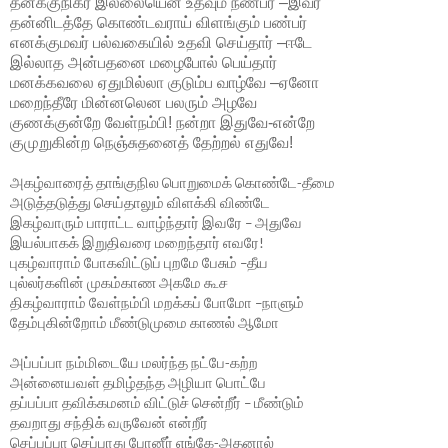
தனக்குநிகர்
இல்லையென
உதவும்
நண்பர்
–
இவர்
தன்னிடத்தே
கொண்டவராய்
விளங்கும்
பண்பர்
எனக்குமவர்
பல்வகையில்
உதவி
செய்தார்
–
ஈடே
இல்லாத
அன்பதனை
மழைபோல்
பெய்தார்
மனக்கவலை
ஏதுமில்லா
குடும்ப
வாழ்வே
–
ஏனோ
மறைந்தீரே
மின்னலென
பலரும்
அழவே
குணக்குன்றே
வேள்நம்பி
!
நன்றா
இதுவே
-
என்றே
குமுறுகின்ற
நெஞ்சுதனைத்
தேற்றல்
எதுவே
!
அகழ்வாரைத்
தாங்குநில
பொறுமைக்
கொண்டே
தீமை
-
அடுத்தடுத்து
செய்தாலும்
விளக்கி
விண்டே
இகழ்வாரும்
பாராட்ட
வாழ்ந்தார்
இவரே
அதுவே
–
இயல்பாகக்
இறுதிவரை
மறைந்தார்
எவரே
!
புகழ்வாராம்
போகவிட்டுப்
புறமே
பேசும்
தீய
–
புல்லர்களின்
முகம்காண
அகமே
கூச
திகழ்வாராம்
வேள்நம்பி
மறக்கப்
போமோ
நாளும்
–
தேம்புகின்றோம்
மீண்டுமுமை
காணல்
ஆமோ
அப்பப்பா
நம்மிடையே
மலர்ந்த
நட்பே
கற்ற
-
அன்னையவள்
தமிழ்தந்த
அழியா
பொட்பே
தப்பப்பா
தவிக்கமனம்
விட்டுச்
சென்றீர்
மீண்டும்
–
தவறாது
சந்திக்
வருவேன்
என்றீர்
செப்பப்பா
செப்பாது
போனீர்
எங்கே
அதனால்
-