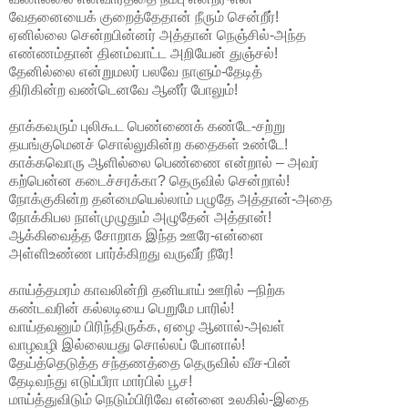
வேதனையைக் குறைத்தேதான் நீரும் சென்றீர்!
ஏனில்லை சென்றபின்னர் அத்
தான் நெஞ்சில்-அந்த
எண்ணம்தான் தினம்வாட்ட அறியேன் துஞ்சல்!
தேனில்லை என்றுமலர் பலவே நாளும்-தேடித்
திரிகின்ற வண்டெனவே ஆனீர் போலும்!
தாக்கவரும் புலிகூட பெண்ணைக் கண்டே-சற்று
தயங்குமெனச் சொல்லுகின்ற கதைகள் உண்டே!
காக்கவொரு ஆளில்லை பெண்ணை என்றால் – அவர்
கற்பென்ன கடைச்சரக்கா? தெருவில் சென்றால்!
நோக்குகின்ற தன்மையெல்லாம் பழுதே அத்தான்-அதை
நோக்கிபல நாள்முழுதும் அழுதேன் அத்தான்!
ஆக்கிவைத்த சோறாக இந்த ஊரே-என்னை
அள்ளிஉண்ண பார்க்கிறது வருவீர் நீரே!
காய்த்தமரம் காவலின்றி தனியாய் ஊரில் –நிற்க
கண்டவரின் கல்லடியை பெறுமே பாரில்!
வாய்தவனும் பிரிந்திருக்க, ஏழை ஆனால்-அவள்
வாழவழி இல்லையது சொல்லப் போனால்!
தேய்த்தெடுத்த சந்தணத்தை தெருவில் வீச-பின்
தேடிவந்து எடுப்பீரா மார்பில் பூச!
மாய்த்துவிடும் நெடும்பிரிவே என்னை உலகில்-இதை