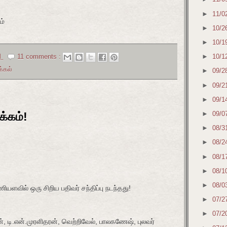
►
11/0
்
►
10/2
►
10/1
M
11 comments :
►
10/1
க்கல்
►
09/2
►
09/2
►
09/1
►
09/0
்கம்!
►
08/3
►
08/2
►
08/1
►
08/1
►
08/0
யளவில் ஒரு சிறிய பதிவர் சந்திப்பு நடந்தது!
►
07/2
►
07/2
ன், டி.என்.முரளிதரன், வெற்றிவேல், பாலகணேஷ், புலவர்