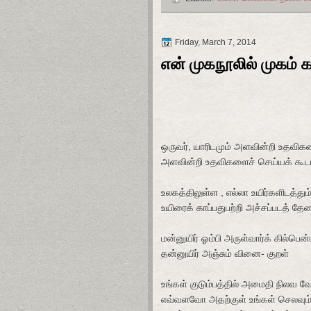
Friday, March 7, 2014
என் முகநூலில் முகம் க
ஒருவர்
,
யாரிடமும்
அளவின்றி
உதவிக
அளவின்றி
உதவிகளைச்
செய்யக்
கூட
உலகத்திலுள்ள
,
எல்லா
உயிர்களிடத்தும
உயிரைக்
காப்பதுபற்றி
அச்சப்படத்
தேவ
மன்னுயிர்
ஓம்பி
அருள்வார்க்
கில்பென்
தன்னுயிர்
அஞ்சும்
வினை
-
குறள்
உங்கள்
குடும்பத்தில்
அமைதி
நிலவ
வே
எவ்வளவோ
அதற்குள்
உங்கள்
செலவும