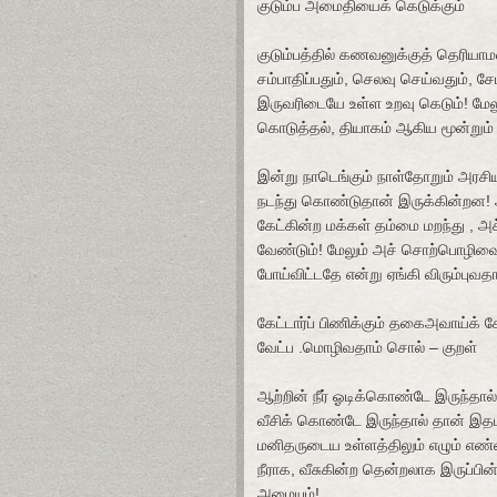
குடும்ப
அமைதியைக்
கெடுக்கும்
குடும்பத்தில்
கணவனுக்குத்
தெரியாம
சம்பாதிப்பதும்
,
செலவு
செய்வதும்
,
சேம
இருவரிடையே
உள்ள
உறவு
கெடும்
!
மேல
கொடுத்தல்
,
தியாகம்
ஆகிய
மூன்றும்
இன்று
நாடெங்கும்
நாள்தோறும்
அரசிய
நடந்து
கொண்டுதான்
இருக்கின்றன
!
கேட்கின்ற
மக்கள்
தம்மை
மறந்து
,
அச
வேண்டும்
!
மேலும்
அச்
சொற்பொழிவ
போய்விட்டதே
என்று
ஏங்கி
விரும்புவத
கேட்டார்ப்
பிணிக்கும்
தகைஅவாய்க்
க
வேட்ப
.
மொழிவதாம்
சொல்
–
குறள்
ஆற்றின்
நீர்
ஓடிக்கொண்டே
இருந்தால்
வீசிக்
கொண்டே
இருந்தால்
தான்
இத
மனிதருடைய
உள்ளத்திலும்
எழும்
எண்
நீராக
,
வீசுகின்ற
தென்றலாக
இருப்பின
அமையும்
!