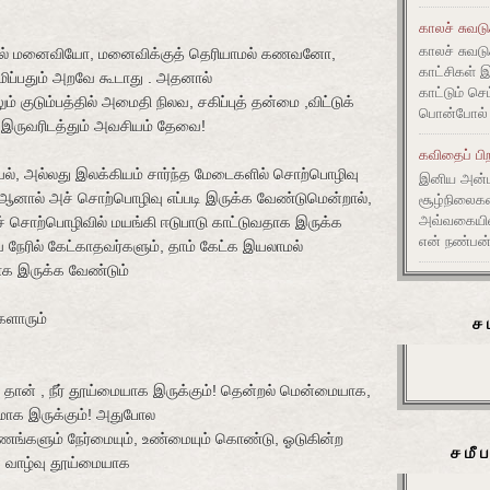
காலச் சுவட
காலச் சுவடு
ல்
மனைவியோ
,
மனைவிக்குத்
தெரியாமல்
கணவனோ
,
காட்சிகள் 
ிப்பதும்
அறவே
கூடாது
.
அதனால்
காட்டும் செ
ும்
குடும்பத்தில்
அமைதி
நிலவ
,
சகிப்புத்
தன்மை
,
விட்டுக்
பொன்போல் ம
இருவரிடத்தும்
அவசியம்
தேவை
!
கவிதைப் பிற
ல்
,
அல்லது
இலக்கியம்
சார்ந்த
மேடைகளில்
சொற்பொழிவு
இனிய அன்ப
ஆனால்
அச்
சொற்பொழிவு
எப்படி
இருக்க
வேண்டுமென்றால்
,
சூழ்நிலை
அவ்வகையி
்
சொற்பொழிவில்
மயங்கி
ஈடுபாடு
காட்டுவதாக
இருக்க
என் நண்பன்
ை
நேரில்
கேட்காதவர்களும்
,
தாம்
கேட்க
இயலாமல்
ாக
இருக்க
வேண்டும்
ேளாரும்
ச
தான்
,
நீர்
தூய்மையாக
இருக்கும்
!
தென்றல்
மென்மையாக
,
மாக
இருக்கும்
!
அதுபோல
ணங்களும்
நேர்மையும்
,
உண்மையும்
கொண்டு
,
ஓடுகின்ற
சமீ
்
வாழ்வு
தூய்மையாக