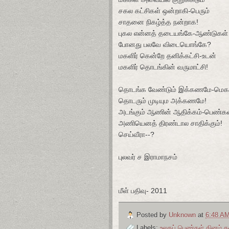
சகல கட்சிகள் ஒன்றாகி-பெரும்
சாதனை நிகழ்த்த நன்றாக!
புகல என்னத் தடையங்கே-ஆண்டுகள்
போனது பலவே விடையொங்கே?
மகளிர் கென்றே தனிக்கட்சி-உடன்
மகளிர் தொடங்கின் வருமாட்சி!
தொடங்க வேண்டும் இக்கணமே-மெக
தொடரும் முடியும அக்கணமே!
அடங்கும் ஆணின் ஆதிக்கம்-பெண்கள
அணியெனத் திரண்டால சாதிக்கும்!
செய்வீரா--?
புலவர் ச இராமாநசம்
மீள் பதிவு- 2011
Posted by
Unknown
at
6:48 A
Labels:
உலகப் பெண்கள் தினம் 