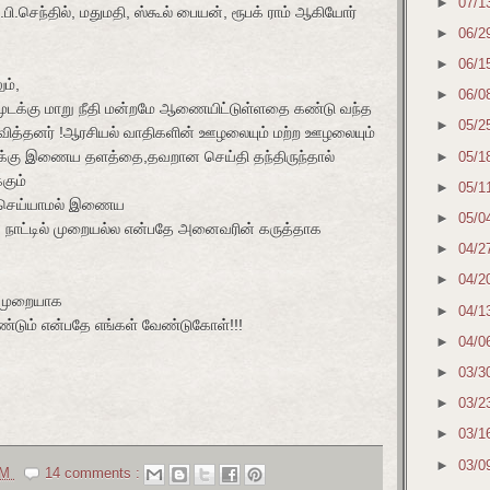
►
07/1
பி.செந்தில், மதுமதி, ஸ்கூல் பையன், ரூபக் ராம் ஆகியோர்
►
06/2
►
06/1
ும்,
►
06/0
ுடக்கு மாறு நீதி மன்றமே ஆணையிட்டுள்ளதை கண்டு வந்த
►
05/2
த்தனர் !ஆரசியல் வாதிகளின் ஊழலையும் மற்ற ஊழலையும்
வுக்கு இணைய தளத்தை,தவறான செய்தி தந்திருந்தால்
►
05/1
்கும்
►
05/1
ு செய்யாமல் இணைய
►
05/0
நாட்டில் முறையல்ல என்பதே அனைவரின் கருத்தாக
►
04/2
►
04/2
 முறையாக
►
04/1
்டும் என்பதே எங்கள் வேண்டுகோள்!!!
►
04/0
►
03/3
►
03/2
►
03/1
►
03/0
AM
14 comments :