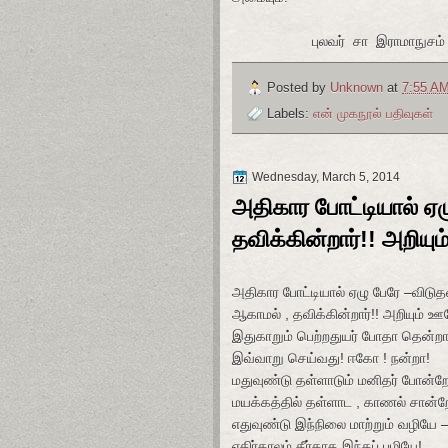
புலவர் சா இராமாநுசம்
Posted by
Unknown
at
7:55 A
Labels:
என் முகநூல் பதிவுகள்
Wednesday, March 5, 2014
அதிகார போட்டியால் ஏ
தவிக்கின்றார்!! அறியு
அதிகார போட்டியால் ஏழு பேரே –விடு
ஆகாமல் , தவிக்கின்றார்!! அறியும் ஊ
இதுகாறும் பெற்றதுயர் போதா தென்றா
இவ்வாறு செய்வது! ஈகோ ! நன்றா!
மதுவுண்டு தள்ளாடும் மனிதர் போன்றே
மயக்கத்தில் தள்ளாட , காணல் சான்ற
எதுவுண்டு இந்நிலை மாற்றும் வழியே 
எதிர்காலம் தீர்காத இந்தப் பழியே!