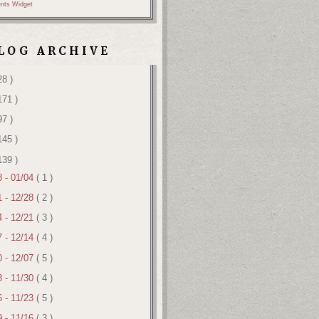
nts Widget
LOG ARCHIVE
28 )
171 )
97 )
145 )
139 )
8 - 01/04
( 1 )
1 - 12/28
( 2 )
4 - 12/21
( 3 )
7 - 12/14
( 4 )
0 - 12/07
( 5 )
3 - 11/30
( 4 )
6 - 11/23
( 5 )
9 - 11/16
( 3 )