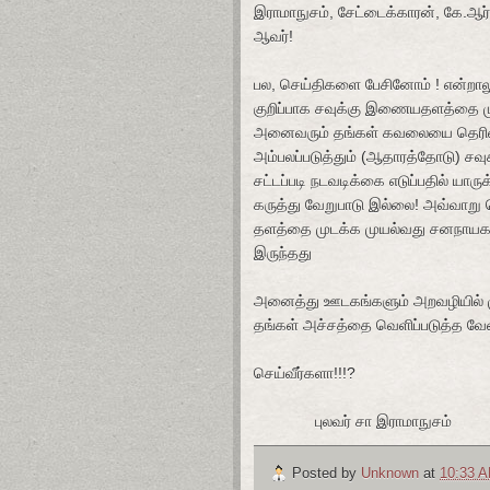
இராமாநுசம், சேட்டைக்காரன், கே.ஆர்.
ஆவர்!
பல, செய்திகளை பேசினோம் ! என
்றால
குறிப்பாக சவுக்கு இணையதளத்தை ம
அனைவரும் தங்கள் கவலையை தெரிவி
அம்பலப்படுத்தும் (ஆதாரத்தோடு) ச
சட்டப்படி நடவடிக்கை எடுப்பதில் யாருக
கருத்து வேறுபாடு இல்லை! அவ்வாற
தளத்தை முடக்க முயல்வது சனநாயக 
இருந்தது
அனைத்து ஊடகங்களும் அறவழியில்
தங்கள் அச்சத்தை வெளிப்படுத்த வேண
செய்வீர்களா!!!?
புலவர் சா இராமாநுசம்
Posted by
Unknown
at
10:33 