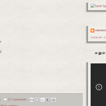
UNKNO
VIEW MY 
ா
்
மதும
M
17 comments :
கவிதை புனைவு