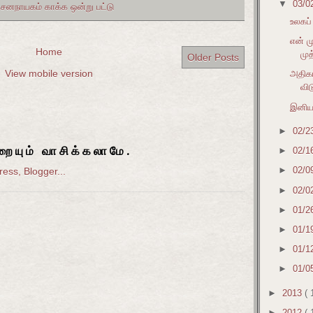
▼
03/0
,
சனநாயகம் காக்க ஒன்று பட்டு
உலகப்
என் ம
Home
முத
Older Posts
View mobile version
அதிகா
வி
இனிய
►
02/2
ையும் வாசிக்கலாமே.
►
02/1
►
02/0
►
02/0
►
01/2
►
01/1
►
01/1
►
01/0
►
2013
( 
►
2012
( 