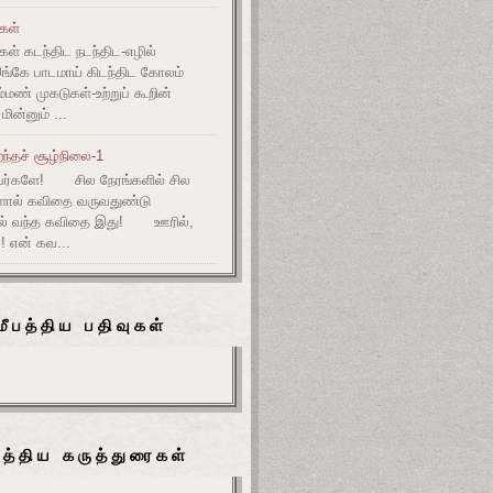
ுகள்
கள் கடந்திட நடந்திட-எழில்
இங்கே பாடமாய் கிடந்திட கோலம்
ம்மண் முகடுகள்-உற்றுப் கூறின்
ின்னும் ...
ந்தச் சூழ்நிலை-1
ர்களே! சில நேரங்களில் சில
களால் கவிதை வருவதுண்டு
ல் வந்த கவிதை இது! ஊரில்,
! என் கவ...
மீபத்திய பதிவுகள்
பத்திய கருத்துரைகள்