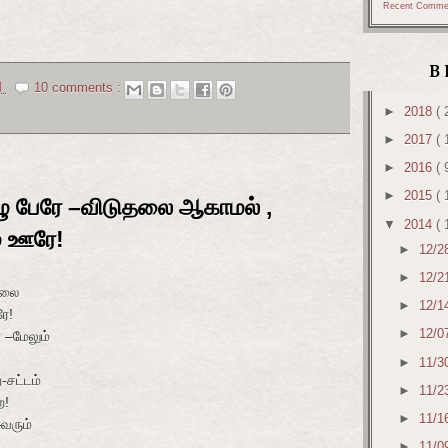
Recent Comme
B
M
10 comments :
►
2018
( 
►
2017
( 
►
2016
( 
►
2015
( 
ழு பேரே –விடுதலை ஆகாமல் ,
▼
2014
( 
ம் ஊரே!
►
12/2
►
12/2
தலை
►
12/1
ரே!
►
12/0
 –மேலும்
►
11/3
-சட்டம்
►
11/2
ே!
►
11/1
–வரும்
►
11/0