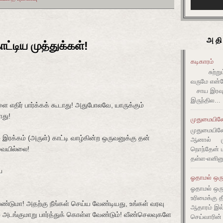
அதி
ாட்டிய முத்துக்கள்!
கடிகாரம்
சுற்றும் 
வருமே என்ன
சாய இரவும
இருந்தில...
ளை
எதிர்
பார்க்கக்
கூடாது
!
அதுபோலவே
,
யாருக்கும்
ாது
!
முதுமையிலே 
முதுமையிலே 
்
இரக்கம்
(
அருள்
)
காட்டி
வாழ்கின்ற
ஒருவனுக்கு
தன்
ஆனால் முது
ையில்லை
!
நொந்தேன் ம
தள்ள-எனின
ப
ஓதாமல் ஒரு
ஓதாமல் ஒர
உரிமைக்கு 
ண்டுமா
!
அதற்கு
நீங்கள்
செய்ய
வேண்டியது
,
உங்கள்
வரவு
ஆதாரம் இ
்
அடங்குமாறு
பார்த்துக்
கொள்ள
வேண்டும்
!
வீண்செலவுகளே
செய்வாரின்