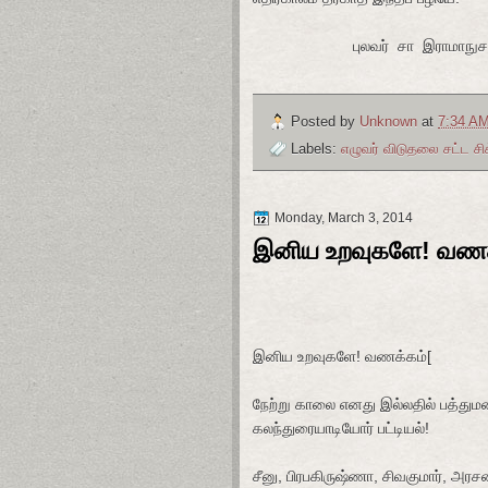
புலவர் சா இராமாநுசம
Posted by
Unknown
at
7:34 A
Labels:
எழுவர் விடுதலை சட்ட சி
Monday, March 3, 2014
இனிய உறவுகளே! வணக
இனிய உறவுகளே! வணக்கம்[
நேற்று காலை எனது இல்லதில் பத்துமணி
கலந்துரையாடியோர் பட்டியல்!
சீனு, பிரபகிருஷ்ணா, சிவகுமார், அரச