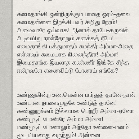
சுமைதாங்கி ஒன்றிருக்கும பாதை ஓரம்-தலை
சுமைதன்னை இறக்கியவர் சிறிது நேரம்!
அமைவாரே ஓய்வாக! ஆனால் தாயே-கருவில்
அடிவயிறு நாள்தோறும் கனக்கத் நீயே!
எமைதாங்கி பத்துமாதம் சுமந்தீர் அம்மா-அதை
எள்ளவும் சுமையாக நினைந்தீரா! அம்மா!
இமைதாங்க இயலாத கண்ணீர் இங்கே-சிந்த
ஈன்றவளே எனைவிட்டு போனாய் எங்கே?
உண்ணுகின்ற உணவென்ன பார்துத் தானே-நான்
உண்டான நாளைமுதலே உண்டுத் தானே!
கண்ணுறக்கம் இல்லாமல பெற்றீர் அம்மா-ஏனோ
கண்முடிப் போனிரே அம்மா அம்மா!
மண்மூடிப் போனாலும் அந்தோ உன்னை-மனம்
மூட யியலாது வருந்தும்! அன்னை