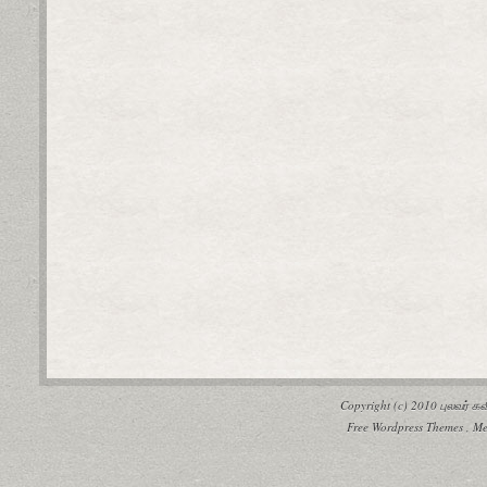
Copyright (c) 2010
புலவர் 
Free Wordpress Themes
,
Me