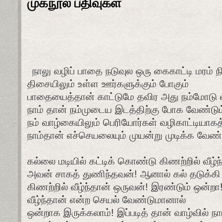
முகநூல் பதிவுகள்
நாலு
வழிப்
பாதை
நடுவுல
ஒரு
கைகாட்டி
மரம்
ந
திசையிலும்
உள்ள
ஊர்களுக்கும்
போகும்
பாதையைத்தான்
காட்டுமே
தவிர
அது
நம்மோடு
நாம்
தான்
நம்முடைய
இடத்திற்கு
போக
வேண்டும
நம்
வாழ்கையிலும்
பெரியோர்கள்
வழிகாட்டியாகத
நாம்தான்
எச்செயலையும்
முயன்று
முடிக்க
வேண்ட
கல்லை
மடியில்
கட்டிக்
கொண்டு
கிணற்றில்
வீழ்
அவன்
சாகத்
துணிந்தவன்
!
ஆனால்
கல்
தடுக்கி
கிணற்றில்
வீழ்ந்தான்
ஒருவன்
!
இரண்டும்
ஒன்றா
வீழ்ந்தான்
என்ற
செயல்
வேண்டுமானால்
ஒன்றாக
இருக்கலாம்
!
இப்படித்
தான்
வாழ்வில்
நா