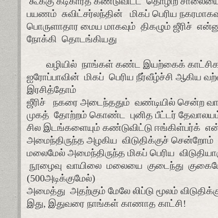
கூக்கு கடிகாரத் கண்டுவிட்ட
தொழிற் சாலைய
பயணம்
சுவிட்சர்லந்தின்
மிகப் பெரிய நகரமாகவ
பொருளாதார மைய மாகவும்
திகழும் ஜீரிச்
என்ன
நோக்கி
தொடங்கியது
வழியில்
நாங்கள் கண்ட இயற்கைக் காட்சிக
ஐரோப்பாவின்
மிகப்
பெரிய நீர்வீழ்ச்சி ஆகிய வ
இரசித்தோம்
ஜீரிச்
நகரை அடைந்ததும்
வண்டியில் சென்ற வ
முகத்
தோற்றம் கொண்ட
புனித பீட்டர் தேவாலய
சில இடங்களையும் கண்டுவிட்டு ஈங்கிள்பர்க்
என
அமைந்திருந்த அழகிய
விடுதிக்குச் சென்றோம்
மலைமேல் அமைந்திருந்த மிகப் பெரிய
விடுதியாக
நூழைவு
வாயிலை
மலையை
குடைந்து
குகை
(500அடிக்குமேல்)
அமைத்து
அதற்கும் மேலே லிப்டு மூலம் விடுதிக்
இது, இதுவரை நாங்கள் காணாத காட்சி!