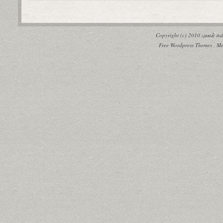
Copyright (c) 2010
புலவர் 
Free Wordpress Themes
,
Me