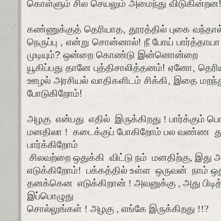
கொள்ளும்
சில
செயலும்
அமைந்து
விடுகின்றன
கண்ணுக்குத்
தெரியாத
,
தூரத்தில்
புகை
வந்தால
நெருப்பு
,
என்று
சொன்னால்
!
நீ
போய்
பார்த்தாயா
முடியும்
?
ஒன்றை
கொண்டு
இன்னொன்றை
யூகிப்பது
தானே
புத்திசாலித்தனம்
!
ஏனோ
,
தெரி
ஊழல்
அரசியல்
வாதிகளிடம்
சிக்கி
,
இதை
மறந்
போடுகிறோம்
!
அழகு
என்பது
எதில்
இருக்கிறது ! பார்க்கும் 
மனதிலா !
கடைக்குப் போகிறோம் பல வண்ண
த
பார்க்கிறோம்
சிலவற்றை ஒதுக்கி
விட்டு நம்
மனதிற்கு, இது 
எடுக்கிறோம்!
பக்கத்தில் உள்ள
ஒருவன்
நாம் ஒ
தனக்கென
எடுக்கிறான் ! அவனுக்கு , அது பிடித
இப்பொழுது
சொல்லுங்கள் ! அழகு , எங்கே இருக்கிறது !!?