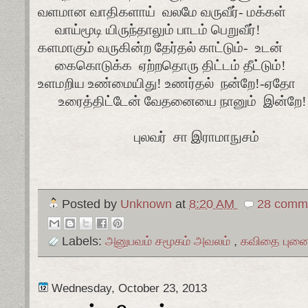
வளமான வாதிகளாய்
வலமே வருவீர்- மக்கள்
வாய்மூடி யிருந்தாலும் பாடம் பெறுவீர்!
களமாகும் வருகின்ற தேர்தல் காட்டும்-
உடன்
கைகொடுக்க
ஏற்றதொரு திட்டம் தீட்டும்!
உளமறிய உண்மையிது! உணர்தல்
நன்றே!-ஏதோ
உரைத்திட்டேன் வேதனையை நானும்
இன்றே!
புலவர் சா இராமாநுசம்
Posted by
Unknown
at
8:20 AM
28 comme
Labels:
அனுபவம் சமூகம் அவலம்
,
கவிதை புனை
Wednesday, October 23, 2013