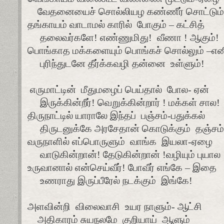
வேதனையைச் சொல்லியழ கண்ணீர் சொட்டும்
தங்காயம் வாடாமல் காரில்
போகும் – கட்சித்
தலைவர்களே! எண்ணுமிது!
வீணா ! ஆகும்!
பொங்காத மக்களையும் பொங்கச் சொல்லும் –என
புரிந்துடனே தீர்க்கவழி தன்னை
உள்ளும்!
எருமாட்டின்
மீதுமழைப் பெய்தால்
போல- ஏன்
இருக்கின்றீர்! வெறுக்கின்றார் ! மக்கள் சால!
திருநாட்டில் யாராலே இந்தப்
பஞ்சம்-பதுக்கல்
திருடனுக்கே அரசேதான் கொடுக்கும்
தஞ்சம்
வருநாளில் எப்பொருளும்
வாங்க
இயலா-ஏழை
வாடுகின்றான்! தேடுகின்றான் !வழியும் புயால
உருவானால் என்செய்வீர்! போவீர் எங்கே – இதை
உணராது இருப்பீரேல் நடக்கும்
இங்கே!
அளவின்றி
விலைவாசி
உயர நாளும்- ஆட்சி
அதிகாரம் சுயநலமே
குறியாய்
ஆளும்