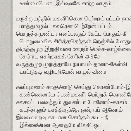
உண்மையென இவ்வுலகே சாற்ற லாகும்
மருத்துவத்தில் மகளிர்கென பெற்றாய் பட்டம்-நான
மாத்தமிழில் புலவரென பெற்றேன் பட்டம்
பொருத்தமுண்டா எனப்பலரும் கேட்ட போதும்-நீ
பொறுமைமிக சிரித்ததெந்தன் நெஞ்சில் மோதும
திருத்தமுற இறுதிவரை ஊரும் மெச்ச-வாழ்க்கை
தேரோட எதற்காகத் தேரின் அச்சே
வருத்தமுற முறித்தாயே நியாயம் தானா-கேள்வி
வாட்டுதடி வழியறியேன் வாழல் வீணா
கலப்புமணம் காதலொடு செய்து கொண்டோம்-இ
கண்ணெனவே பெண்மகளீர் பெற்றுக் கொண்ட
சலசலப்பு பலவந்தும் துவண்டா போனோம்-காலம்
கடந்தாலும் காத்திருந்தே ஒன்றாய் ஆனோம்
இலைமறைவு காயான சொந்தம் கூட- நீ
இல்லையென ஆனதுமே விலகி ஓட