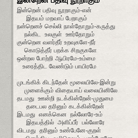
இன்றென் பதிவு நூறாகும்-என்
இதயம் மறவாப் பேறாகும்
நன்றெனச் செல்லி நாள்தோறும்-கருத்து
நல்கிட உலகுள் ஊர்தோறும்
குன்றென வளர்தீர் உறவுகளே-நீர்
கொடுத்தீர் பறக்க சிறகுகளே
ஒன்றல போற்றி ஆயிரமே-உம்மை
உரைத்திட வேண்டும் பாயிரமே
முடங்கிக் கிடந்தேன் மூலையிலே-இன்று
முளைக்கும் விதையாய் வலையினிலே
தடமது ஊன்றி நடக்கின்றேன்-முதுமை
தடைபல தரினும் கடக்கின்றேன்
இடமது எனக்கென நல்லோரே-உம்
இதயத்தில் அளிப்பீர் பல்லோரே
விடமது தரினும் உண்பேனே-குறள்