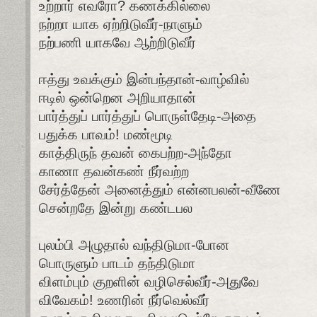
உற்றார் எவரோ? கணக்கில்லை
நற்றா யாக ஏற்றிடுவீர்-நாளும்
நற்பணி யாகவே ஆற்றிடுவீர்
ஈத்து உவக்கும் இன்பந்தான்-வாழ்வில்
ஈடில் ஒன்றென அறியாதான்
பார்த்துப் பார்த்துப் பொருள்தேடி-அதை
பதுக்க பாவம்! மண்மூடி
காத்திருந் தவன் கைபற்ற-அந்தோ
காணா தவன்கண் நீர்வற்ற
சேர்த்தேன் அனைத்தும் என்னபலன்-வீணே
சென்றதே இன்று கண்டபல
புலம்பி அழுதால் வந்திடுமா-போன
பொருளும் பாடம் தந்திடுமா
விளம்பும் குறளின் வழிசெல்வீர்-அதுவே
விவேகம்! உணரின் நீர்வெல்வீர்