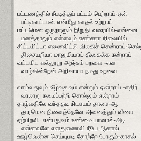
பட்டணத்தில் நீபடித்துப் பட்டம் பெற்றாய்-ஏன்
பட்டிகாட்டான் என்மீது காதல் உற்றாய்
மட்டமென ஒருநாளும் இறுதி வரையில்-என்னை
மனத்தாலும் எள்ளவும் எண்ணா நிலையில்
திட்டமிட்டா எனைவிட்டு விலகிச் சென்றாய்-செல்
திசையறியா மாலுமியாய் திகைக்க நன்றாய்
வட்டமிட வல்லூறு அஞ்சும் பறவை -என
வாழ்கின்றேன் அறிவாயா நமது உறவை
வாழ்வதுவும் வீழ்வதுவும் என்றும் ஒன்றாய் -எதிர்
வரலாறு நமைப்பற்றி சொல்லும் என்றாய்
தாழ்வதிலே வந்ததடி நியாயம் தானா-ஆ
தாரமென நினைத்தேனே அனைத்தும் வீணா
ஏழ்பிறவி என்பதுவும் உண்மை யானால்-அடி
என்னவளே எனதுணைவி நீயே ஆனால்
ஊழ்வென்ன செய்யுமடி தோற்றே போகும்-காதல்