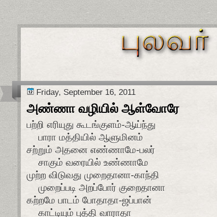
Friday, September 16, 2011
அண்ணா வழியில் ஆள்வோரே
பற்றி எரியுது கூடங்குளம்-ஆய்ந்து
பாரா மத்தியில் ஆளுமினம்
சற்றும் அதனை எண்ணாமே-பலர்
சாகும் வரையில் உண்ணாமே
முற்ற விடுவது முறைதானா-காந்தி
முறைப்படி அறப்போர் குறைதானா
கற்றமே பாடம் போதாதா-ஜப்பான்
காட்டியும் புத்தி வாராதா