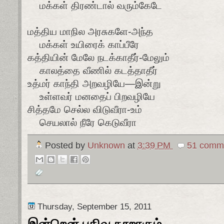
மக்கள் திரண்டால் வரும்கேடே
மத்திய மாநில அரசுகளே-அந்த
மக்கள் உயிரைக் காப்பீரே
கத்தியின் மேலே நடக்காதீர்-மேலும்
காலத்தை வீணில் கடத்தாதீர்
உத்மர் காந்தி அறவழியே—இன்று
உள்ளவர் மனதைப் பிறவழியே
சித்தமே செல்ல விடுவீரா-உம்
செயலால் நீரே கெடுவீரா
Posted by
Unknown
at
3:39 PM
51 comme
Thursday, September 15, 2011
இன்றென் பதிவு நூறாகும்