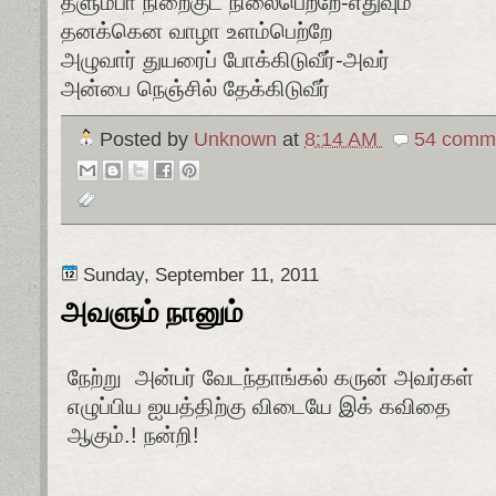
தளும்பா நிறைகுட நிலைபெற்றே-எதுவும்
தனக்கென வாழா உளம்பெற்றே
அழுவார் துயரைப் போக்கிடுவீர்-அவர்
அன்பை நெஞ்சில் தேக்கிடுவீர்
Posted by
Unknown
at
8:14 AM
54 comme
Sunday, September 11, 2011
அவளும் நானும்
நேற்று அன்பர் வேடந்தாங்கல் கருன் அவர்கள்
எழுப்பிய ஐயத்திற்கு விடையே இக் கவிதை
ஆகும்.! நன்றி!