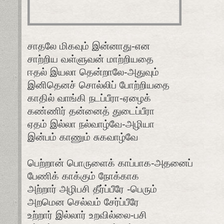
சாதலே மிகவும் இன்னாது-என
சாற்றிய வள்ளுவன் மாற்றியதை
ஈதல் இயலா தென்றாலே-அதுவும்
இனிதெனச் சொல்லிப் போற்றியதை
காதில் வாங்கி நடப்பீரா-ஏழைக்
கண்ணிர் தன்னைத் துடைப்பீரா
ஏதம் இல்லா நல்வாழ்வே-அழியா
இன்பம் காணும் சுகவாழ்வே
பெற்றான் பொருளைக் காப்பாக-அதனைப்
பேணிக் காக்கும் நோக்காக
அற்றார் அழிபசி தீர்ப்பீரே -பெரும்
அறமென செல்வம் சேர்ப்பீரே
உற்றார் இல்லார் உறவில்லை-பசி