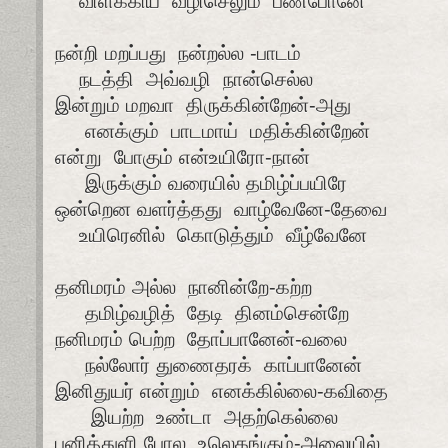
விளக்கிய வழிசெலும் பண்போனே
நன்றி மறப்பது நன்றல்ல -பாடம்
நடத்தி அவ்வழி நான்செல்ல
இன்றும் மறவா திருக்கின்றேன்-அது
எனக்கும் பாடமாய் மதிக்கின்றேன்
என்று போகும் என்உயிரோ-நான்
இருக்கும் வரையில் தமிழ்ப்பயிரே
ஒன்றென வளர்த்தது வாழ்வேனே-தேவை
உயிரெனில் கொடுத்தும் வீழ்வேனே
தனிமரம் அல்ல நானின்றே-கற்ற
தமிழ்வழித் தேடி தினம்சென்றே
நனிமரம் பெற்ற தோப்பானேன்-வலை
நல்லோர் துணைதரக் காப்பானேன்
இனிதுயர் என்றும் எனக்கில்லை-கவிதை
இயற்ற உண்டா அதற்கெல்லை
பனித்துளி போல உலெகங்கும்-அலையில்