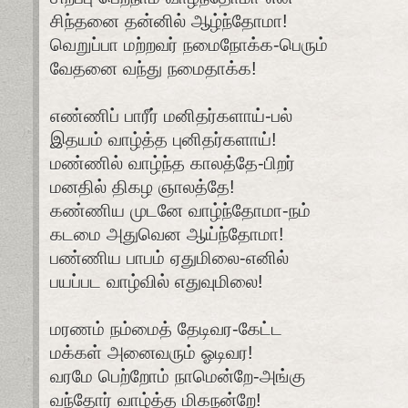
சிந்தனை தன்னில் ஆழ்ந்தோமா!
வெறுப்பா மற்றவர் நமைநோக்க-பெரும்
வேதனை வந்து நமைதாக்க!
எண்ணிப் பாரீர் மனிதர்களாய்-பல்
இதயம் வாழ்த்த புனிதர்களாய்!
மண்ணில் வாழ்ந்த காலத்தே-பிறர்
மனதில் திகழ ஞாலத்தே!
கண்ணிய முடனே வாழ்ந்தோமா-நம்
கடமை அதுவென ஆய்ந்தோமா!
பண்ணிய பாபம் ஏதுமிலை-எனில்
பயப்பட வாழ்வில் எதுவுமிலை!
மரணம் நம்மைத் தேடிவர-கேட்ட
மக்கள் அனைவரும் ஓடிவர!
வரமே பெற்றோம் நாமென்றே-அங்கு
வந்தோர் வாழ்த்த மிகநன்றே!