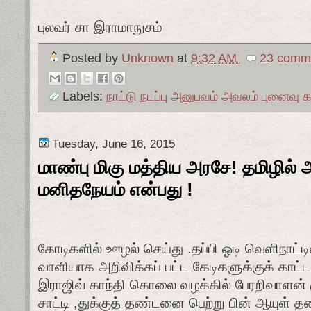
புலவர் சா இராமாநுசம்
Posted by
Unknown
at
9:32 AM
23 comme
Labels:
நாட்டு நடப்பு அனுபவம் அவலம் புனைவு
Tuesday, June 16, 2015
மாண்பு மிகு மத்திய அரசே! தமிழில
மனிதநேயம் என்பது !
கோடிகளில் ஊழல் செய்து .தப்பி ஓடி வெளிநாட்டில்
வாளியாக அறிவிக்கப் பட்ட கேடிகளுக்குக் காட்ட
இராஜிவ் காந்தி கொலை வழக்கில் பேரறிவாளன் 
சாட்டி ,துக்குத் தண்டனை பெற்று பின் ஆயுள