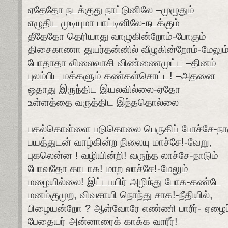
ஏதேதோ நடக்குது நாட்டுனிலே –முழுதும்
எழுதிட முடியுமா பாட்டினிலே-நடக்கும்
தீதேதோ தெரியாது வாழுகின்றோம்-போகும்
திசைகாணா துயர்தன்னில் வீழுகின்றோம்-மேலும
போதாதா விலைவாசி விண்ணைமுட்ட –தினம்
புலம்பிட மக்களும் கண்கள்சொட்ட! –அதனை
ஒதாது இருந்திட இயலவில்லை-ஏதோ
உள்ளத்தை வருத்திட இந்ததொல்லை
பகல்கொள்ளை படுகொலை பெருகிப் போச்சே-நா
பயத்துடன் வாழ்கின்ற நிலையு மாச்சே!-வேறு,
புகலென்ன ! வழியின்றி! வருந்த லாச்சே-நாடும்
போவதோ காடாக! மாற லாச்சே!-மேலும்
மழையில்லை! இட்டபயிர் அழிந்து போக-கண்டே
மனம்குமுற, விவசாயி நொந்து சாக!-நீதியில்,
பிழையன்றோ ? ஆள்வோரே எண்ணி பாரீர்- ஏழைப
பேதையர் அன்னாரைக் காக்க வாரீர்!