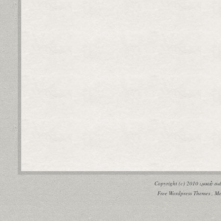
Copyright (c) 2010
புலவர் 
Free Wordpress Themes
,
Me