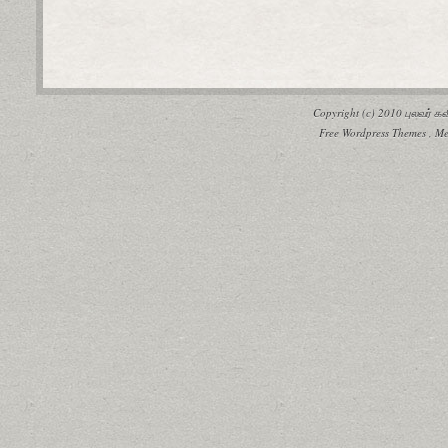
Copyright (c) 2010
புலவர் 
Free Wordpress Themes
,
Me