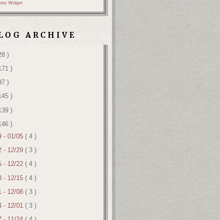
nts Widget
LOG ARCHIVE
28 )
171 )
97 )
145 )
139 )
146 )
9 - 01/05
( 4 )
2 - 12/29
( 3 )
5 - 12/22
( 4 )
8 - 12/15
( 4 )
1 - 12/08
( 3 )
4 - 12/01
( 3 )
7 - 11/24
( 4 )