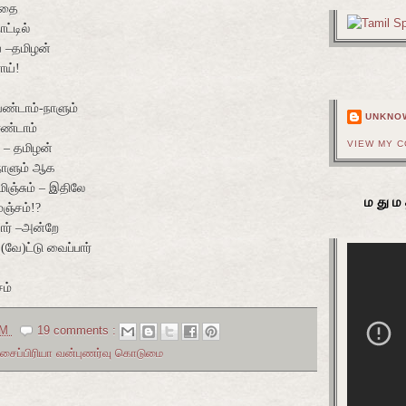
 இதை
ாட்டில்
் –தமிழன்
ாய்!
ண்டாம்-நாளும்
UNKNO
ஈண்டாம்
VIEW MY 
 – தமிழன்
நாளும் ஆக
மிஞ்சும் – இதிலே
மதும
மஞ்சம்!?
ார் –அன்றே
(வே)ட்டு வைப்பார்
ம்
AM
19 comments :
சைப்பிரியா வன்புணர்வு கொடுமை