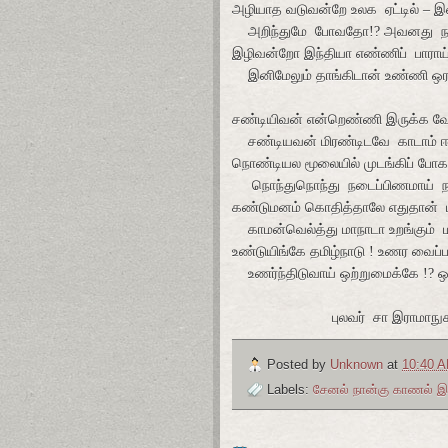
அழியாத வடுவன்றே உலக
ஏட்டில் –
அறிந்துமே
போவதோ!? அவனது
ந
இழிவன்றோ இந்தியா எண்ணிப்
பாராய
இனிமேலும் தாங்கிடான் உண்ணி ஒர
சண்டியிவன் என்றெண்ணி இருக்க வே
சண்டியவன் மிரண்டிடவே
காடாம் 
நொண்டியல மூலையில் முடங்கிப் போக
நொந்துநொந்து
நடைப்பிணமாய்
கண்டுமனம் கொதித்தாலே எதுதான்
காமன்வெல்த்து மாநாடா உறங்கும்
உண்டுயிங்கே தமிழ்நாடு ! உணர வைப்ப
உணர்ந்திடுவாய் ஒற்றுமைக்கே !? ஒ
புலவர்
சா இராமாநுச
Posted by
Unknown
at
10:40 
Labels:
சேனல் நான்கு காணல் இ