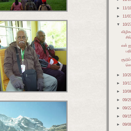
►
11/1
►
11/0
▼
10/2
விழிக
சிங
என் ஐ
பதி
சூடும
சொ
►
10/2
►
10/1
►
10/0
►
09/2
►
09/2
►
09/1
►
09/0