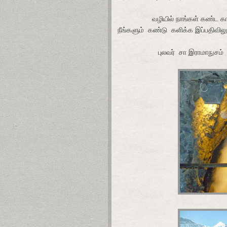
வழியில் நாங்கள் கண்ட க
நீங்களும்
கண்டு
களிக்க
இப்பதிவிலு
புலவர் சா இராமாநுசம்