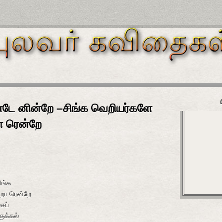
ண்டே னின்றே –சிங்க வெறியர்களே
ா ரென்றே
ிங்க
றா ரென்றே
ைப்
குக்கல்