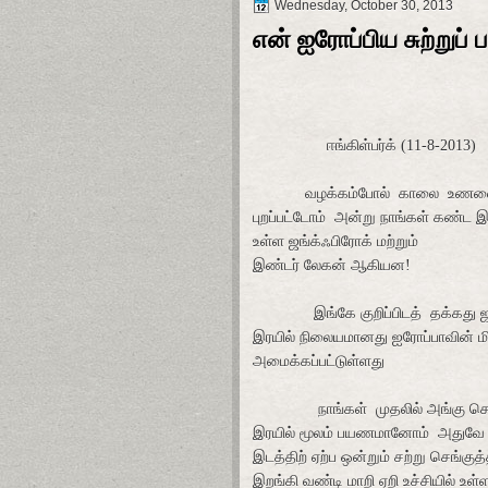
Wednesday, October 30, 2013
என் ஐரோப்பிய சுற்றுப் 
ஈங்கிள்பர்க் (11-8-2013)
வழக்கம்போல்
காலை
உணவ
புறப்பட்டோம்
அன்று நாங்கள் கண்ட 
உள்ள ஜங்க்ஃபிரோக் மற்றும்
இண்டர் லேகன் ஆகியன!
இங்கே குறிப்பிடத்
தக்கது ஜ
இரயில் நிலையமானது ஐரோப்பாவின் ம
அமைக்கப்பட்டுள்ளது
நாங்கள்
முதலில் அங்கு ச
இரயில் மூலம் பயணமானோம்
அதுவே 
இடத்திற் ஏற்ப ஒன்றும்
சற்று செங்குத
இறங்கி வண்டி மாறி ஏறி உச்சியில் 