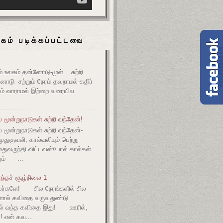
கம் படிக்கப்பட்டவை
உலகம் தன்னோடு-முள் சுற்றி
ோடு சற்றும் நேரம் தவறாமல்-கதிர்
் வாராமல் இற்றை வரையில
மூன்றுநாடுகள் சுற்றி வந்தேன்!
மூன்றுநாடுகள் சுற்றி வந்தேன்-
குவலி, கால்வலியும் பெற்று
துவருந்தி விட்டவன்போல் கால்கள்
ும் ...
ந்தச் சூழ்நிலை-1
ர்களே! சில நேரங்களில் சில
களால் கவிதை வருவதுண்டு
ல் வந்த கவிதை இது! ஊரில்,
! என் கவ...