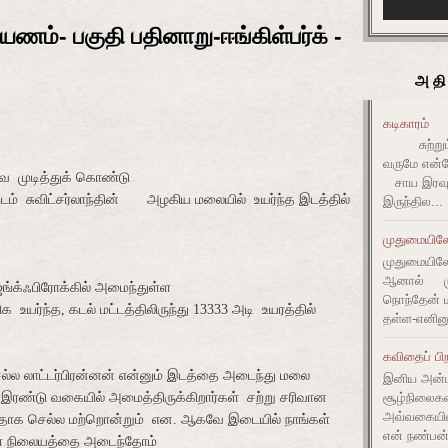
பயணம்- பகுதி பதினாறு-ஈங்கிள்பர்க் -
அதி
கடிகாரம்
சுற்றும் 
வருமே என்ன
ை
முடித்துக் கொண்டு
சாய இரவும
இடம்
சுவிட்சர்லாந்தின்
அழகிய மலையில்
உயர்ந்த இடத்தில்
இருந்தில...
முதுமையிலே 
முதுமையிலே 
ஆனால் முது
ங்க்ஃபிரோக்கில் அமைந்துள்ள
நொந்தேன் ம
ிக
உயர்ந்த, கடல் மட்டத்திலிருந்து 13333 அடி
உயரத்தில்
தள்ள-எனின
கவிதைப் பிற
ெல்ல லாட்டர்பிரன்னன் என்னும் இடத்தை அடைந்து மலை
இனிய அன்ப
இரண்டு வகையில் அமைத்திருக்கிறார்கள்
சற்று சரிவான
சூழ்நிலை
அவ்வகையி
்தாக செல்ல மற்றொன்றும்
என. ஆகவே இடையில் நாங்கள்
என் நண்பன்
உள்ள நிலையத்தை அடைந்தோம்