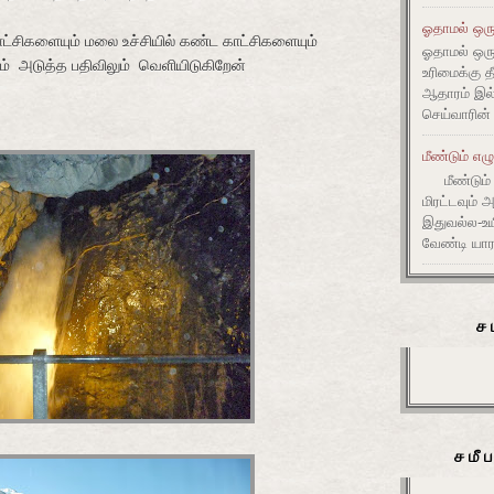
ஓதாமல் ஒரு
ாட்சிகளையும் மலை உச்சியில் கண்ட காட்சிகளையும்
ஓதாமல் ஒர
ம்
அடுத்த
பதிவிலும்
வெளியிடுகிறேன்
உரிமைக்கு 
ஆதாரம் இ
செய்வாரின்
மீண்டும் எழ
மீண்டும் 
மிரட்டவும் 
இதுவல்ல-உய
வேண்டி யார
ச
சமீ