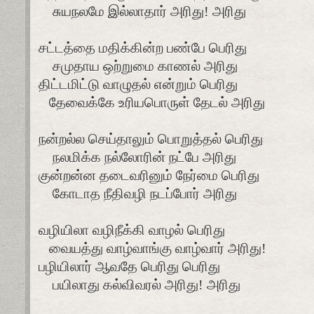
சுயநலமே இல்லாதார் அரிது! அரிது
சட்டத்தை மதிக்கின்ற பண்பே பெரிது
சமுதாய ஒற்றுமை காணல் அரிது
திட்டமிட்டு வாழுதல் என்றும் பெரிது
தேவைக்கே உரியபொருள் தேடல் அரிது
நன்றல்ல செய்தாலும் பொறுத்தல் பெரிது
நலமிக்க நல்லோரின் நட்பே அரிது
குன்றன்ன தடைவரினும் நேர்மை பெரிது
கோடாத நீதிவழி நடப்போர் அரிது
வழியிலா வழிநீக்கி வாழல் பெரிது
வையத்து வாழ்வாங்கு வாழ்வார் அரிது!
பழியிலார் ஆவதே பெரிது பெரிது
பயிலாது கல்விவரல் அரிது! அரிது