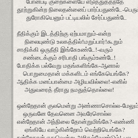
போனபடி குறைகளையே எடுத்துத்தந்தே
தூற்றுகின்ற நிலைதன்னைப் பார்ப்பதுண்டே-பெரும
துரோகியெனும் பட்டியலில் சேர்ப்பதுண்டே
நீதிக்கும் இடத்திற்கு ஏற்பமாறும்-என்ற
நிலையுண்டு உலகத்தில்!மறுப்பார்!கூறும்
சாதிக்கி ஒருநீதி இங்கேஉண்டே!-வரும்
சண்டைக்கும் சரிபாதி பங்கும்உண்டே!
போதிக்க பல்வேறு மதங்களிங்கே-ஆனால்
பொறுமைதான் மக்களிடம் எங்கேயெங்கே?
ஆதிக்க மனப்பான்மை அழியவில்லை!-எனில்
அதுவரைத் தீராது நமதுத்தொல்லை!
ஒன்றேதான் குலமென்று அண்ணாசொல்ல-மேலும
ஒருவனே தேவனென அவரேசொல்ல
என்றேதான் அந்நிலை தோன்றுமிங்கே?-எண்ணி
ஏங்கியே வாழ்கின்றோம் வெற்றியெங்கே?
நன்றேதான் எதுவென்று அறிதல்வேண்டும்!-பல