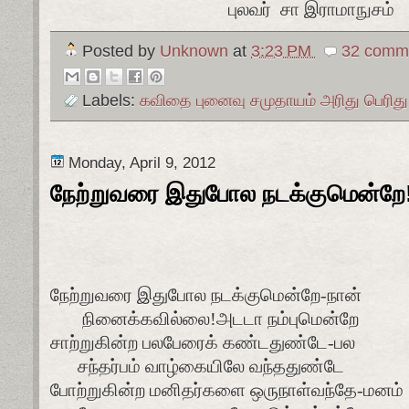
புலவர் சா இராமாநுசம்
Posted by
Unknown
at
3:23 PM
32 comme
Labels:
கவிதை புனைவு சமுதாயம் அரிது பெரிது
Monday, April 9, 2012
நேற்றுவரை இதுபோல நடக்குமென்றே
நேற்றுவரை இதுபோல நடக்குமென்றே-நான்
நினைக்கவில்லை!அடடா நம்புமென்றே
சாற்றுகின்ற பலபேரைக் கண்டதுண்டே-பல
சந்தர்பம் வாழ்கையிலே வந்ததுண்டே
போற்றுகின்ற மனிதர்களை ஒருநாள்வந்தே-மனம்