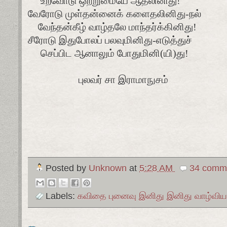
உறவோடு ஒற்றுமையே ஆதலினிது!
வேரோடு முள்தன்னைக் களைதலினிது-நல்
வேந்தன்கீழ் வாழ்தலே மாந்தர்க்கினிது!
சீரோடு இதுபோலப் பலவுமினிது-எடுத்துச்
செப்பிட ஆனாலும் போதுமினி(யி)து!
புலவர் சா இராமாநுசம்
Posted by
Unknown
at
5:28 AM
34 comme
Labels:
கவிதை புனைவு இனிது இனிது வாழ்விய