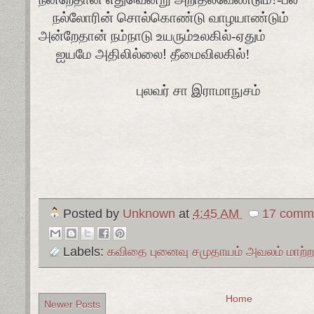
நல்லோரின் சொல்கொண்டு வாழயாண்டும்
அன்றேதான் நம்நாடு உயரும்உலகில்-ஏதும்
ஐயமே அதிலில்லை
!
தீமைவிலகில்!
புலவர் சா இராமாநுசம்
Posted by
Unknown
at
4:45 AM
17 comme
Labels:
கவிதை புனைவு சமுதாயம் அவலம் மாற்ற
Home
Newer Posts