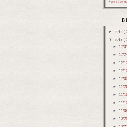
Recent Comme
B
►
2018
( 
▼
2017
( 
►
12/3
►
12/2
►
12/1
►
12/1
►
12/0
►
11/2
►
11/1
►
11/1
►
11/0
►
10/2
►
10/2