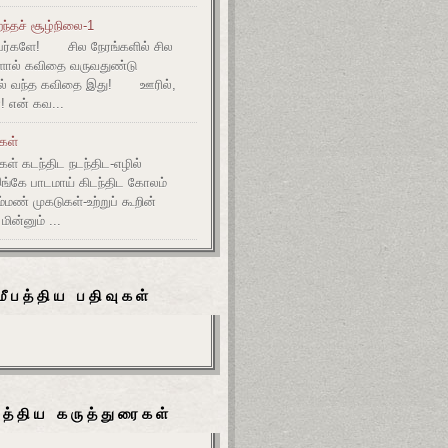
ந்தச் சூழ்நிலை-1
ர்களே! சில நேரங்களில் சில
களால் கவிதை வருவதுண்டு
ல் வந்த கவிதை இது! ஊரில்,
! என் கவ...
ுகள்
கள் கடந்திட நடந்திட-எழில்
இங்கே பாடமாய் கிடந்திட கோலம்
ம்மண் முகடுகள்-உற்றுப் கூறின்
ின்னும் ...
மீபத்திய பதிவுகள்
பத்திய கருத்துரைகள்