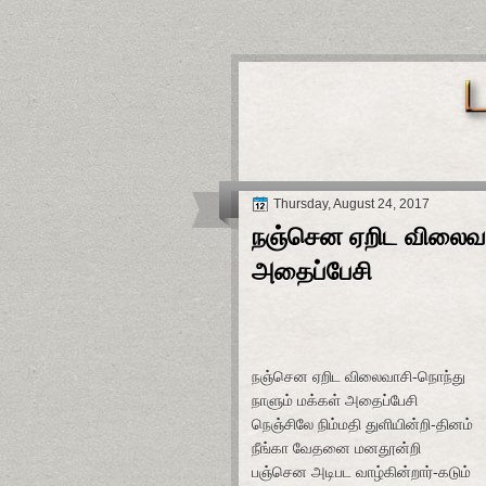
Thursday, August 24, 2017
நஞ்சென ஏறிட விலைவாச
அதைப்பேசி
நஞ்சென ஏறிட விலைவாசி-நொந்து
நாளும் மக்கள் அதைப்பேசி
நெஞ்சிலே நிம்மதி துளியின்றி-தினம்
நீங்கா வேதனை மனதூன்றி
பஞ்சென அடிபட வாழ்கின்றார்-கடும்