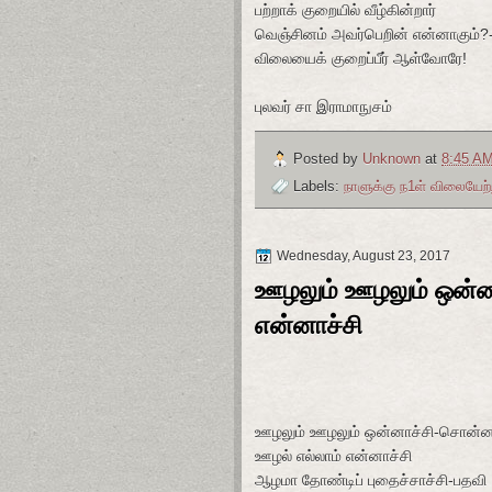
பற்றாக் குறையில் வீழ்கின்றார்
வெஞ்சினம் அவர்பெறின் என்னாகும்?
விலையைக் குறைப்பீர் ஆள்வோரே!
புலவர் சா இராமாநுசம்
Posted by
Unknown
at
8:45 A
Labels:
நாளுக்கு ந1ள் விலையேற்
Wednesday, August 23, 2017
ஊழலும் ஊழலும் ஒன்ன
என்னாச்சி
ஊழலும் ஊழலும் ஒன்னாச்சி-சொன்
ஊழல் எல்லாம் என்னாச்சி
ஆழமா தோண்டிப் புதைச்சாச்சி-பதவி