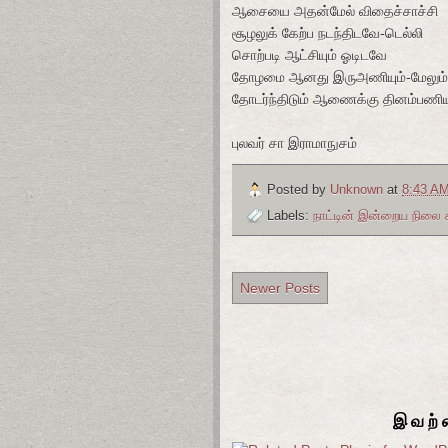
ஆசையை அதன்மேல் விதைச்சாச்சி
சூழலுக் கேற்ப நடந்திடவே-டெல்லி
சொற்படி ஆட்சியும் ஓடிடவே
தோழமை ஆனது இருஅணியும்-மேலும்
தோடர்ந்திடும் ஆணைக்கு தினம்பணியு
புலவர் சா இராமாநுசம்
Posted by
Unknown
at
8:43 A
Labels:
நாட்டின் இன்றைய நிலை
Newer Posts
இவற்ற