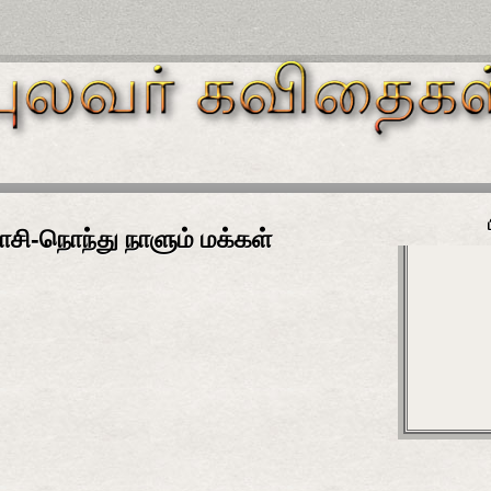
ி-நொந்து நாளும் மக்கள்