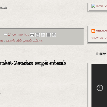
-உடன்
UNKNO
M
14 comments :
VIEW MY 
றம்
,
மக்கள் படும் துன்பம் கவிதை
மதும
ாச்சி-சொன்ன ஊழல் எல்லாம்
ன