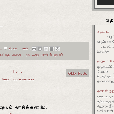
அதி
ம்
கடிகாரம்
சுற்றும் 
வருமே என்ன
சாய இரவும
M
20 comments :
இருந்தில...
 கவிதை புனைவு
,
பதவி வெறி அரசியல் அவலம்
முதுமையிலே 
முதுமையிலே 
Home
ஆனால் முது
Older Posts
நொந்தேன் ம
View mobile version
தள்ள-எனின
ஓதாமல் ஒரு
ஓதாமல் ஒர
உரிமைக்கு 
ஆதாரம் இ
ையும் வாசிக்கலாமே.
செய்வாரின்