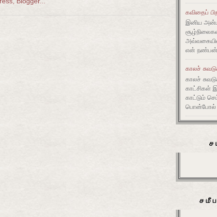
கவிதைப் பிற
இனிய அன்ப
சூழ்நிலை
அவ்வகையி
என் நண்பன்
காலச் சுவட
காலச் சுவடு
காட்சிகள் 
காட்டும் செ
பொன்போல் ம
ச
சமீ