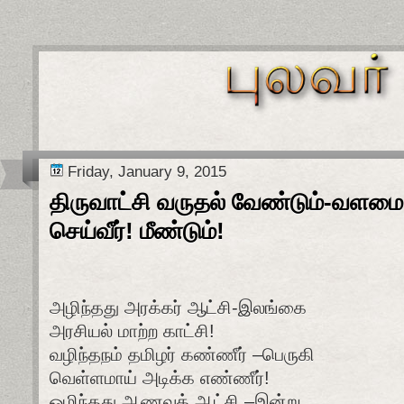
Friday, January 9, 2015
திருவாட்சி வருதல் வேண்டும்-வளமை த
செய்வீர்! மீண்டும்!
அழிந்தது அரக்கர் ஆட்சி-இலங்கை
அரசியல் மாற்ற காட்சி!
வழிந்தநம் தமிழர் கண்ணீர் –பெருகி
வெள்ளமாய் அடிக்க எண்ணீர்!
ஒழிந்தது ஆணவக் ஆட்சி –இன்று