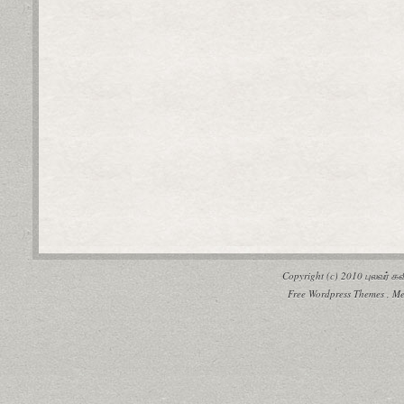
Copyright (c) 2010
புலவர் 
Free Wordpress Themes
,
Me