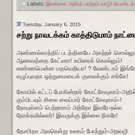
Labels:
இலங்கை அதிபர் மாற்றம் வாழ்! வேண்டல
Tuesday, January 6, 2015
சற்று நாவடக்கம் காத்திடுமாம் நாட்
அண்ணல்காந்திப் படத்தினயே அகற்றச் சொல்லு
ஆணவத்தை கேட்டீரா! உயிரைக் கொல்லும்!
எண்ணமென்ன மதவெறியா! ? வேண்டாம் இங்க
எழுப்புவதா ஒற்றுமையைக் குலைக்கும் சங்கே!
கோயில் கட்டப் போகின்றார் கோட்சேவுகாம்-அதில
கும்பிடவும் சிலை வைப்பார் கோட்சேவுகாம்-!
நோயுள்ளம் பெற்றாராம் அந்தோ இவரே-நல்ல
நோக்கமில்லார்! இவருக்கு இல்லை நிகரே!
தேசபிதா அவரென்று உலகம் போற்றும்-அறவழி