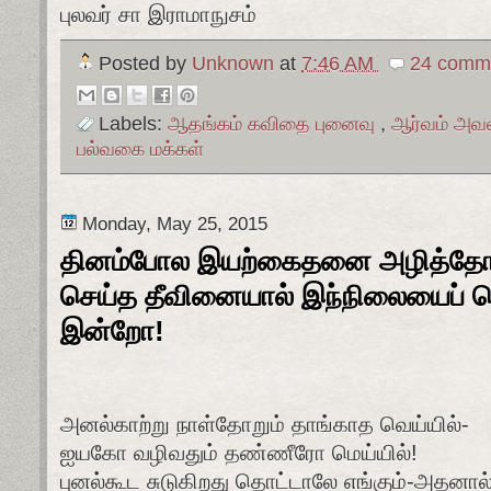
புலவர் சா இராமாநுசம்
Posted by
Unknown
at
7:46 AM
24 comme
Labels:
ஆதங்கம் கவிதை புனைவு
,
ஆர்வம் அவ
பல்வகை மக்கள்
Monday, May 25, 2015
தினம்போல இயற்கைதனை அழித்த
செய்த தீவினையால் இந்நிலையைப்
இன்றோ!
அனல்காற்று நாள்தோறும் தாங்காத வெய்யில்-
ஐயகோ வழிவதும் தண்ணீரோ மெய்யில்!
புனல்கூட சுடுகிறது தொட்டாலே எங்கும்-அதனால