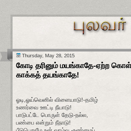
Thursday, May 28, 2015
கோடி தரினும் மயங்காதே-ஏற்ற கொ
காக்கத் தயங்காதே!
ஓடி,ஓய்வெனில் விளையாடு!-தமிழ்
உணர்வை ஊட்டி நீயாடு!
பாடுபட்டே பொருள் தேடு-நல்ல,
பண்பை என்றும் நீநாடு!
பீடுபெறுமே உன் வாழ்வு -உண்மைப்