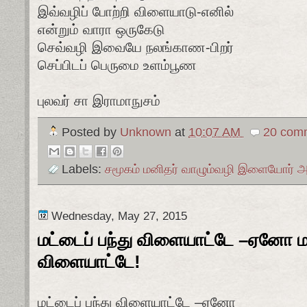
இவ்வழிப் போற்றி விளையாடு-எனில்
என்றும் வாரா ஒருகேடு
செவ்வழி இவையே நலங்காண-பிறர்
செப்பிடப் பெருமை உளம்பூண
புலவர் சா இராமாநுசம்
Posted by
Unknown
at
10:07 AM
20 comm
Labels:
சமூகம் மனிதர் வாழும்வழி இளையோர்
Wednesday, May 27, 2015
மட்டைப் பந்து விளையாட்டே –ஏனோ ம
விளையாட்டே!
மட்டைப் பந்து விளையாட்டே –ஏனோ