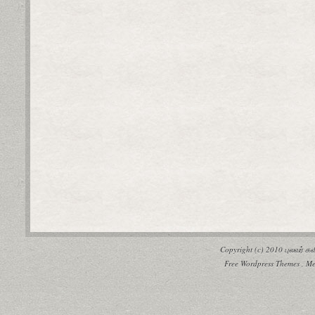
Copyright (c) 2010
புலவர் 
Free Wordpress Themes
,
Me