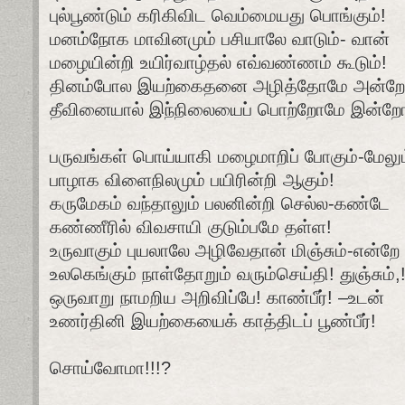
புல்பூண்டும் கரிகிவிட வெம்மையது பொங்கும்!
மனம்நோக மாவினமும் பசியாலே வாடும்- வான்
மழையின்றி உயிர்வாழ்தல் எவ்வண்ணம் கூடும்!
தினம்போல இயற்கைதனை அழித்தோமே அன்ற
தீவினையால் இந்நிலையைப் பொற்றோமே இன்ற
பருவங்கள் பொய்யாகி மழைமாறிப் போகும்-மேலும
பாழாக விளைநிலமும் பயிரின்றி ஆகும்!
கருமேகம் வந்தாலும் பலனின்றி செல்ல-கண்டே
கண்ணீரில் விவசாயி குடும்பமே தள்ள!
உருவாகும் புயலாலே அழிவேதான் மிஞ்சும்-என்றே
உலகெங்கும் நாள்தோறும் வரும்செய்தி! துஞ்சும்,
ஒருவாறு நாமறிய அறிவிப்பே! காண்பீர்! –உடன்
உணர்தினி இயற்கையைக் காத்திடப் பூண்பீர்!
சொய்வோமா!!!?