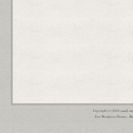
Copyright (c) 2010
புலவர் 
Free Wordpress Themes
,
Me