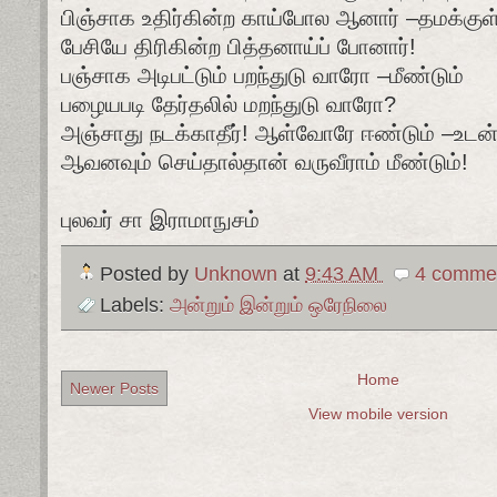
பிஞ்சாக உதிர்கின்ற காய்போல ஆனார் –தமக்குள
பேசியே திரிகின்ற பித்தனாய்ப் போனார்!
பஞ்சாக அடிபட்டும் பறந்துடு வாரோ –மீண்டும்
பழையபடி தேர்தலில் மறந்துடு வாரோ?
அஞ்சாது நடக்காதீர்! ஆள்வோரே ஈண்டும் –உடன
ஆவனவும் செய்தால்தான் வருவீராம் மீண்டும்!
புலவர் சா இராமாநுசம்
Posted by
Unknown
at
9:43 AM
4 comme
Labels:
அன்றும் இன்றும் ஒரேநிலை
Home
Newer Posts
View mobile version