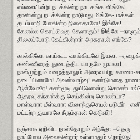
எல்லையின்றி நடக்கின்ற நாடகங்க ளிங்கே!
தானின்று நடக்கின்ற நாடுமது மிங்கே- மக்கள்
தடம்மாறி போகின்ற நிலைதானே! இங்கே!
தேனல்ல கொட்டுவது தேளாகும்! இங்கே –நாளும
திகைப்போடு கேட்கின்றார் அரசுதான் எங்கே?
கால்கிலோ காய்கூட வாங்கிடவே இயலா –ஏழைக்
கண்ணீரைத் துடைத்திட யாருமே முயலா!
நாள்முற்றும் உழைத்தாலும் அரைவயிறு காணா-
நடைப்பிணமே! அவன்வாழ்வு! கண்டுமதை நாண
ஆள்வோரே! கண்மூடி துயிலொன்று கொண்டால
ஆதரவு தந்தார்க்கு செய்கின்ற தொண்டா?
மாள்வாரா மீள்வாரா விரைந்துசெயல் படுவீர் –எனி
மட்டற்ற துயராலே நீரும்தான் கெடுவீர்!
நஞ்சாக ஏறிவிட நாள்தோறும் அந்தோ –தெரு
நாய்போல அலைகின்றார் உள்ளமதும் நொந்தே!