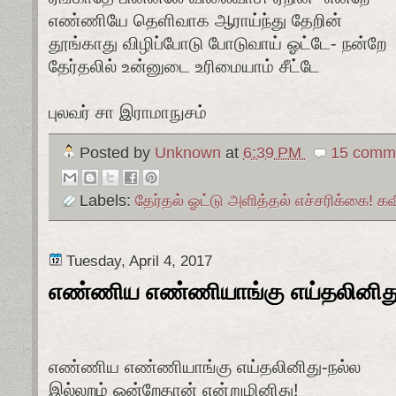
எண்ணியே தெளிவாக ஆராய்ந்து தேறின்
தூங்காது விழிப்போடு போடுவாய் ஓட்டே- நன்றே
தேர்தலில் உன்னுடை உரிமையாம் சீட்டே
புலவர் சா இராமாநுசம்
Posted by
Unknown
at
6:39 PM
15 comme
Labels:
தேர்தல் ஓட்டு அளித்தல் எச்சரிக்கை! 
Tuesday, April 4, 2017
எண்ணிய எண்ணியாங்கு எய்தலினித
எண்ணிய எண்ணியாங்கு எய்தலினிது-நல்ல
இல்லறம் ஒன்றேதான் என்றுமினிது!