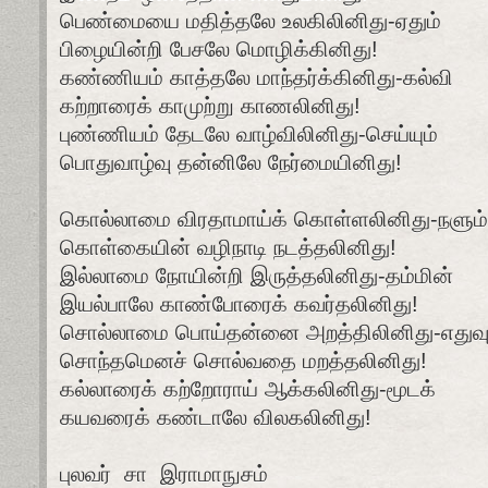
பெண்மையை மதித்தலே உலகிலினிது-ஏதும்
பிழையின்றி பேசலே மொழிக்கினிது!
கண்ணியம் காத்தலே மாந்தர்க்கினிது-கல்வி
கற்றாரைக் காமுற்று காணலினிது!
புண்ணியம் தேடலே வாழ்விலினிது-செய்யும்
பொதுவாழ்வு தன்னிலே நேர்மையினிது!
கொல்லாமை விரதாமாய்க் கொள்ளலினிது-நளும்
கொள்கையின் வழிநாடி நடத்தலினிது!
இல்லாமை நோயின்றி இருத்தலினிது-தம்மின்
இயல்பாலே காண்போரைக் கவர்தலினிது!
சொல்லாமை பொய்தன்னை அறத்திலினிது-எதுவு
சொந்தமெனச் சொல்வதை மறத்தலினிது!
கல்லாரைக் கற்றோராய் ஆக்கலினிது-மூடக்
கயவரைக் கண்டாலே விலகலினிது!
புலவர் சா இராமாநுசம்