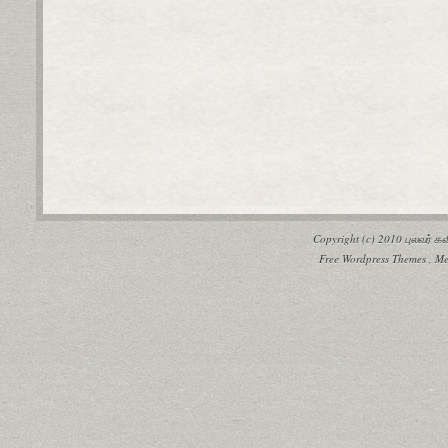
Copyright (c) 2010
புலவர் 
Free Wordpress Themes
,
Me