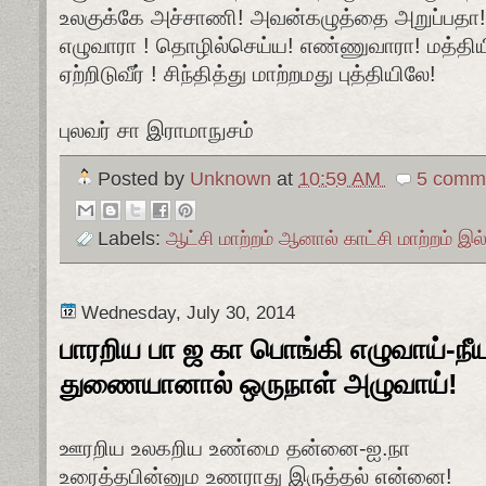
உலகுக்கே அச்சாணி! அவன்கழுத்தை அறுப்பதா!
எழுவாரா ! தொழில்செய்ய! எண்ணுவாரா! மத்திய
ஏற்றிடுவீர் ! சிந்தித்து மாற்றமது புத்தியிலே!
புலவர் சா இராமாநுசம்
Posted by
Unknown
at
10:59 AM
5 comme
Labels:
ஆட்சி மாற்றம் ஆனால் காட்சி மாற்றம் 
Wednesday, July 30, 2014
பாரறிய பா ஜ கா பொங்கி எழுவாய்-நீயும
துணையானால் ஒருநாள் அழுவாய்!
ஊரறிய உலகறிய உண்மை தன்னை-ஐ.நா
உரைத்தபின்னும உணராது இருத்தல் என்னை!