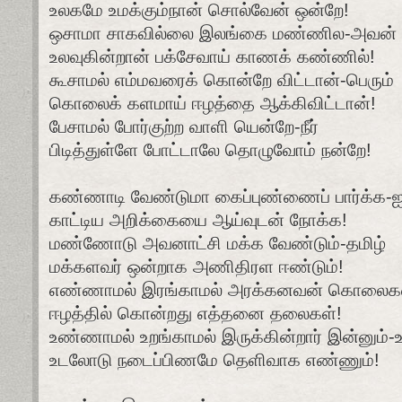
உலகமே உமக்கும்நான் சொல்வேன் ஒன்றே!
ஒசாமா சாகவில்லை இலங்கை மண்ணில-அவன்
உலவுகின்றான் பக்சேவாய் காணக் கண்ணில்!
கூசாமல் எம்மவரைக் கொன்றே விட்டான்-பெரும்
கொலைக் களமாய் ஈழத்தை ஆக்கிவிட்டான்!
பேசாமல் போர்குற்ற வாளி யென்றே-நீர்
பிடித்துள்ளே போட்டாலே தொழுவோம் நன்றே!
கண்ணாடி வேண்டுமா கைப்புண்ணைப் பார்க்க-ஐ
காட்டிய அறிக்கையை ஆய்வுடன் நோக்க!
மண்ணோடு அவனாட்சி மக்க வேண்டும்-தமிழ்
மக்களவர் ஒன்றாக அணிதிரள ஈண்டும்!
எண்ணாமல் இரங்காமல் அரக்கனவன் கொலைகள
ஈழத்தில் கொன்றது எத்தனை தலைகள்!
உண்ணாமல் உறங்காமல் இருக்கின்றார் இன்னும்-உ
உடலோடு நடைப்பிணமே தெளிவாக எண்ணும்!