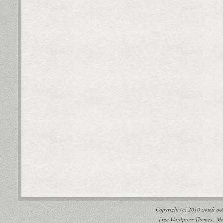
Copyright (c) 2010
புலவர் 
Free Wordpress Themes
,
Me