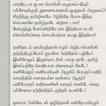
பாரறிய பா ஜ கா பொங்கி எழுவாய்-நீயும்
பக்சேவுக்குத் துணையானால் ஒருநாள் அழுவாய்!
சீரழிந்து தமிழினமே அழிந்தே போக-இந்த
செயலாலே தமிழ்நாடே சுடுகா டாக!
வேரருந்து போய்விடுமே ஏக இந்தியா-உடன்
விளங்கியிதை செயல்படுமா நமது இந்தியா!
தனிநாடய் நாமிருந்தால் ஈழம் அழிய-பொங்கி
தடுத்திருப்போம் ஐயகோ !ஏற்றோம் பழியே!
இனிமேலும் இதுதொடரின் பாரத நாடே-தமிழ்
இனப்பற்றே வெறியாக விளையும் கேடே!
கனிமேலும் கனியவிடின் அழுகிப் போகும்-எதிர்
காலத்தில் கதையல்ல உண்மை ஆகும்!
பனிபோகும் கதிரவனின் வரவும் கண்டே-உலகு
பக்சேவை ஏற்றிவிடும் குற்றக் கூண்டே!
ஒசாமா பின்லேடன் ஒழிந்தான் என்றே-மகிழும்