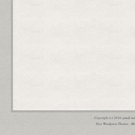
Copyright (c) 2010
புலவர் 
Free Wordpress Themes
,
Me