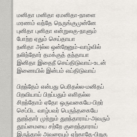
மனிதா மனிதா ஏமனிதா-நாளை
மரணம் வந்தே நெருங்குமுன்னே
புனிதா புனிதா என்றுலகு-நாளும்
போற்ற ஏதும் செய்தாயா
நனிதா அல்ல ஒன்றேனும்-வாழ்வில்
நலிந்தோர் தமக்குத் தந்தாயா
இனிதா இதைநீ செய்திடுவாய்-உடன்
இணையில் இன்பம் எய்திடுவாய்
பிறந்தேம் என்பது பெரிதல்ல-மனிதப்
பிறவியாய் பிறப்பதும் எளிதல்ல
சிறந்தோம் ஏதோ ஒருவகையே-பிறர்
செப்பிட வாழ்பவர் பெருந்தகையே
துறந்தார் முற்றும் துறந்தாராய்-அவரும்
தூய்மையை சற்றே குறைந்தாராய்
இருந்தால் அவரையும் ஏற்காதே-பிறகு