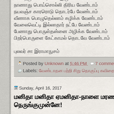
நாணாது பொய்சொல்லி திரிய வேண்டாம்
நயவஞ்ச காரரொடு தொடர்பே வேண்டாம்
வீணாக பொழுதெல்லாம் கழிக்க வேண்டாம்
வேலைவெட்டி இல்லாதார் நட்பே வேண்டாம்
பேணாது பொருள்தன்னை அழிக்க வேண்டாம்
பிறர்பொருளை கேட்காமல் தொடவே வேண்டாம்
புலவர் சா இராமாநுசம்
Posted by
Unknown
at
5:46 PM
7 comme
Labels:
வேண்டாதன பற்றி சிறு தொகுப்பு கவித
Sunday, April 16, 2017
மனிதா மனிதா ஏமனிதா-நாளை மரணம
நெருங்குமுன்னே!