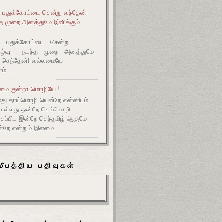
் புதுக்கோட்டை சென்று வந்தேன்-
ந்த முறை அனத்துமே இனிக்கும்
ல் புதுக்கோட்டை சென்று
நிகழ்வு நடந்த முறை அனத்துமே
 செந்தேன்! வல்லமையே
் ...
ளமை குன்றா மொழியே !
மது தாய்மொழி யென்றே என்னிடம்
சொல்வது ஒன்றே செம்மொழி
ப்பிட இன்றே செந்தமிழ் ஆகுமே
்றே என்றும் இளமை...
மீபத்திய பதிவுகள்