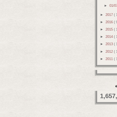
►
01/0
►
2017
( 
►
2016
( 
►
2015
( 
►
2014
( 
►
2013
( 
►
2012
( 
►
2011
( 
1,657