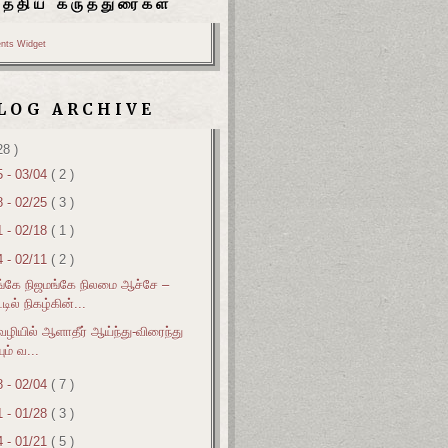
பத்திய கருத்துரைகள்
nts Widget
LOG ARCHIVE
28 )
5 - 03/04
( 2 )
8 - 02/25
( 3 )
1 - 02/18
( 1 )
4 - 02/11
( 2 )
ங்கே நிஜமங்கே நிலமை ஆச்சே –
்டில் நிகழ்கின்...
வழியில் ஆளாதீர் ஆய்ந்து-விரைந்து
யும் வ...
8 - 02/04
( 7 )
1 - 01/28
( 3 )
4 - 01/21
( 5 )