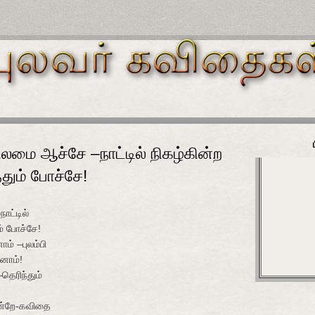
ிலமை ஆச்சே –நாட்டில் நிகழ்கின்ற
ும் போச்சே!
ாட்டில்
் போச்சே!
ம் –புலம்பி
னோம்!
தெரிந்தும்
இன்றே-கவிதை