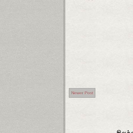
Newer Post
இவற்ற