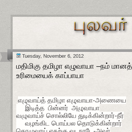
Tuesday, November 6, 2012
மதிமிகு தமிழா எழுவாயா –நம் மான
உரிமையைக் காப்பாயா
எழுவாய்த் தமிழா எழுவாயா-அணையை
இடித்த பின்னர் அழுவாயா
வழுவாய்ச் சொல்லியே துடிக்கின்றார்-நீர்
வழங்கிட பொய்பல தொடுக்கின்றார்
தொழுவாய் எதற்கு வடநாடே-அவர்