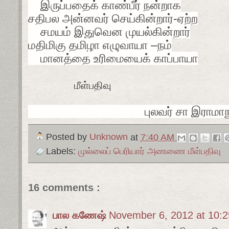
இருப்பதைக் காண்பீர் நன்றாக
சதிபல அன்னவர் செய்கின்றார்-ஏற்ற
சமயம் இதுவென முயல்கின்றார்
மதிமிகு தமிழா எழுவாயா –நம்
மானத்தை உரிமையைக் காப்பாயா
மீள்பதிவு
புலவர் சா இராமாநுச
Posted by
Unknown
at
7:40 AM
Labels:
முல்லைப் பெரியார் அணணை மீள்பதிவு
16 comments :
பால கணேஷ்
November 6, 2012 at 10: