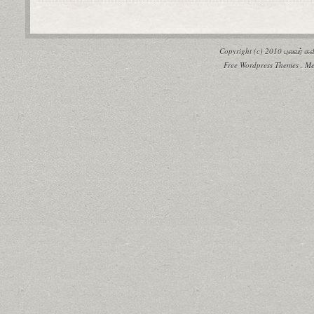
Copyright (c) 2010
புலவர் 
Free Wordpress Themes
,
Me