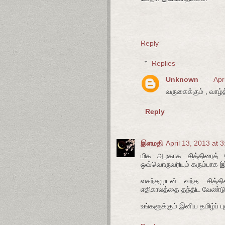
Reply
Replies
Unknown
Apr
வருகைக்கும் , வாழ்த்
Reply
இளமதி
April 13, 2013 at 
மிக அழகாக சித்திரைத் தே
ஒவ்வொருவரியும் கரும்பாக இ
வசந்தமுடன் வந்த சித்திர
எதிகாலத்தை தந்திட வேண்ட
உங்களுக்கும் இனிய தமிழ்ப் பு