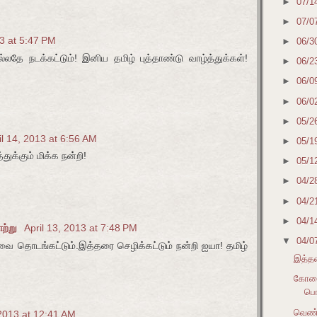
►
07/1
►
07/0
13 at 5:47 PM
►
06/3
தே நடக்கட்டும்! இனிய தமிழ் புத்தாண்டு வாழ்த்துக்கள்!
►
06/2
►
06/0
►
06/0
►
05/2
il 14, 2013 at 6:56 AM
►
05/1
துக்கும் மிக்க நன்றி!
►
05/1
►
04/2
►
04/2
►
04/1
ாற்று
April 13, 2013 at 7:48 PM
▼
04/0
லவை தொடங்கட்டும்.இத்தரை செழிக்கட்டும் நன்றி ஐயா! தமிழ்
இத்தர
கோழைய
பொங
வெண்ப
 2013 at 12:41 AM