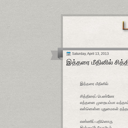
Saturday, April 13, 2013
இத்தரை மீதினில் சித
இத்தரை மீதினில்
சித்திரைப் பெண்ணே
எத்தனை முறையம்மா வந்தாய்
என்னென்ன புதுமைகள் தந்த
எண்ணிப் பதினொரு
இன்னுயிர் தோழியர்