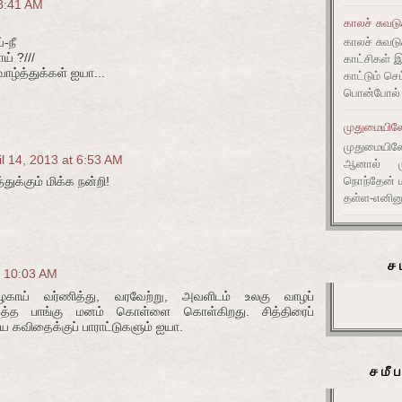
 8:41 AM
காலச் சுவட
-நீ
காலச் சுவடு
் ?///
காட்சிகள் 
வாழ்த்துக்கள் ஐயா...
காட்டும் செ
பொன்போல் ம
முதுமையிலே 
முதுமையிலே 
il 14, 2013 at 6:53 AM
ஆனால் முது
நொந்தேன் ம
துக்கும் மிக்க நன்றி!
தள்ள-எனின
ச
t 10:03 AM
காய் வர்ணித்து, வரவேற்று, அவளிடம் உலகு வாழப்
த்த பாங்கு மனம் கொள்ளை கொள்கிறது. சித்திரைப்
ய கவிதைக்குப் பாராட்டுகளும் ஐயா.
சமீ