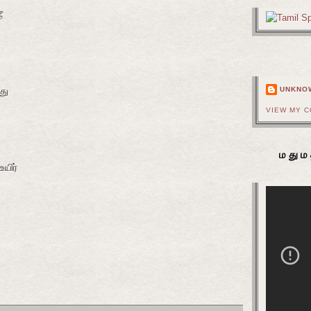
ீ
து
UNKNO
VIEW MY 
மதும
யிர்