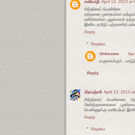
கவியாழி
April 13, 2013 at
சித்திரைப் பெண்ணே
எத்தனை முறையம்மா வந்தாய்
என்னென்ன புதுமைகள் தந்தாய
இனிய தமிழ்ப் புத்தாண்டு நல்
Reply
Replies
Unknown
Apr
வருகைக்கும் , வாழ்த்
Reply
கீதமஞ்சரி
April 13, 2013 a
சித்திரைப் பெண்ணை அழ
பிரார்த்தனைகளை முன்வை
பெண்ணுக்கு வரவேற்பும் இனி
Reply
Replies