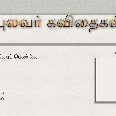
்திரைப் பெண்ணே!
-நீ
ாய்