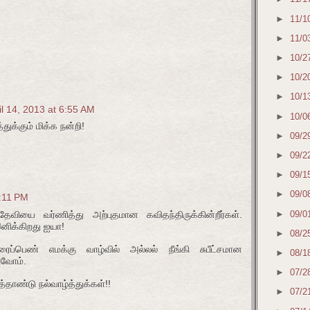
►
11/1
►
11/0
►
10/2
►
10/2
►
10/1
il 14, 2013 at 6:55 AM
►
10/0
துக்கும் மிக்க நன்றி!
►
09/2
►
09/2
►
09/1
►
09/0
3:11 PM
►
09/0
வியை வர்ணித்து அற்புதமான கவிதந்திருக்கின்றீர்கள்.
னிக்கிறது ஐயா!
►
08/2
ைப்பெண் எமக்கு வாழ்வில் அல்லல் நீங்கி சுபீட்சமான
►
08/1
ுவோம்.
►
07/2
த்தாண்டு நல்வாழ்த்துக்கள்!!
►
07/2