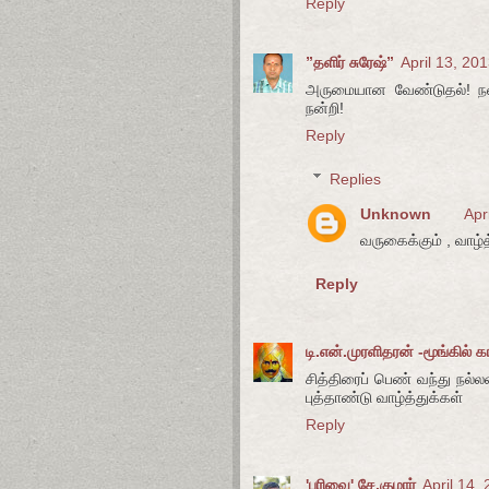
Reply
”தளிர் சுரேஷ்”
April 13, 20
அருமையான வேண்டுதல்! நல்ல
நன்றி!
Reply
Replies
Unknown
Apr
வருகைக்கும் , வாழ்த்
Reply
டி.என்.முரளிதரன் -மூங்கில் க
சித்திரைப் பெண் வந்து நல்
புத்தாண்டு வாழ்த்துக்கள்
Reply
'பரிவை' சே.குமார்
April 14,