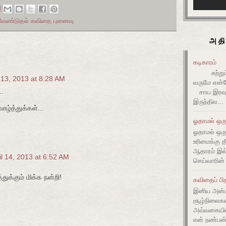
M
பு வேண்டுதல் கவிதை புனைவு
அதி
கடிகாரம்
சுற்றும் 
l 13, 2013 at 8:28 AM
வருமே என்ன
..
சாய இரவும
இருந்தில...
ாழ்த்துக்கள்...
ஓதாமல் ஒரு
ஓதாமல் ஒர
உரிமைக்கு 
ஆதாரம் இ
il 14, 2013 at 6:52 AM
செய்வாரின்
துக்கும் மிக்க நன்றி!
கவிதைப் பிற
இனிய அன்ப
சூழ்நிலை
அவ்வகையி
என் நண்பன்