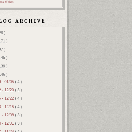
nts Widget
LOG ARCHIVE
28 )
171 )
97 )
145 )
139 )
146 )
9 - 01/05
( 4 )
2 - 12/29
( 3 )
5 - 12/22
( 4 )
8 - 12/15
( 4 )
1 - 12/08
( 3 )
4 - 12/01
( 3 )
7 - 11/24
( 4 )