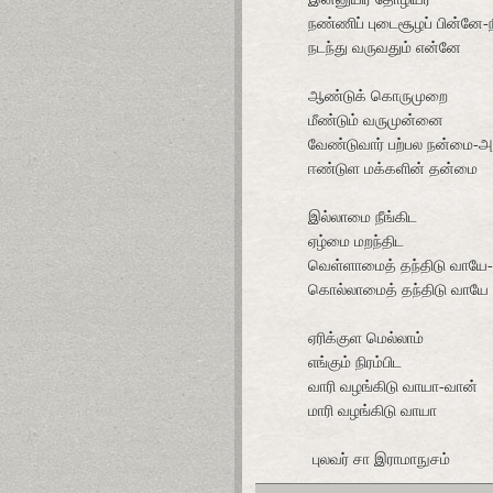
நண்ணிப் புடைசூழப் பின்னே-ந
நடந்து வருவதும் என்னே
ஆண்டுக் கொருமுறை
மீண்டும் வருமுன்னை
வேண்டுவார் பற்பல நன்மை-அ
ஈண்டுள மக்களின் தன்மை
இல்லாமை நீங்கிட
ஏழ்மை மறந்திட
வெள்ளாமைத் தந்திடு வாயே-உ
கொல்லாமைத் தந்திடு வாயே
ஏரிக்குள மெல்லாம்
எங்கும் நிரம்பிட
வாரி வழங்கிடு வாயா-வான்
மாரி வழங்கிடு வாயா
புலவர் சா இராமாநுசம்