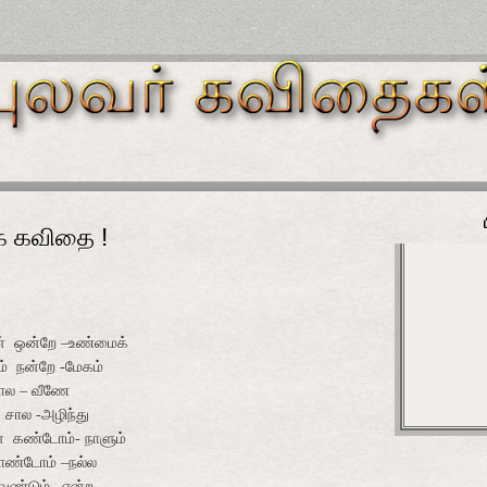
க் கவிதை !
்
ஒன்றே –உண்மைக்
்
நன்றே -மேகம்
ோல – வீணே
சால -அழிந்து
்
கண்டோம்- நாளும்
ண்டோம் –நல்ல
ேண்டும் –என்ற