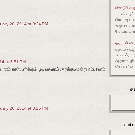
மீண்டும் எழ
மீண்டும் 
மிரட்டவும் 
uary 26, 2014 at 9:24 PM
இதுவல்ல-உய
வேண்டி யார
ஓதாமல் ஒரு
ஓதாமல் ஒர
உரிமைக்கு 
ஆதாரம் இ
14 at 6:51 PM
செய்வாரின்
ு ,நாம் எதிர்ப்பார்க்கும் முடிவுகளாய் இருக்குமென்று நம்புவோம்
ச
uary 26, 2014 at 9:25 PM
சமீ