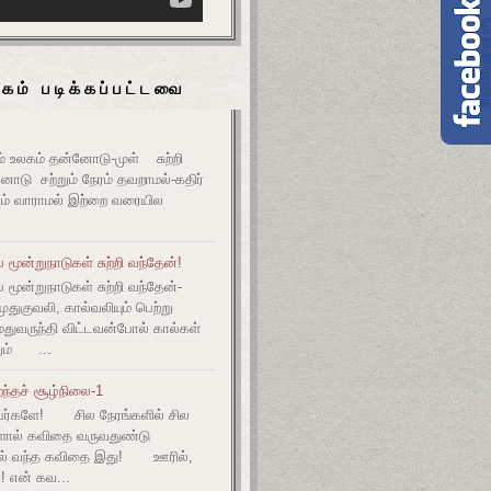
கம் படிக்கப்பட்டவை
உலகம் தன்னோடு-முள் சுற்றி
ோடு சற்றும் நேரம் தவறாமல்-கதிர்
் வாராமல் இற்றை வரையில
மூன்றுநாடுகள் சுற்றி வந்தேன்!
மூன்றுநாடுகள் சுற்றி வந்தேன்-
குவலி, கால்வலியும் பெற்று
துவருந்தி விட்டவன்போல் கால்கள்
ும் ...
ந்தச் சூழ்நிலை-1
ர்களே! சில நேரங்களில் சில
களால் கவிதை வருவதுண்டு
ல் வந்த கவிதை இது! ஊரில்,
! என் கவ...