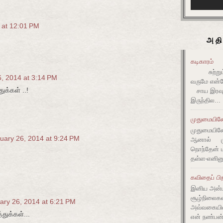
 at 12:01 PM
அதி
கடிகாரம்
சுற்றும் 
, 2014 at 3:14 PM
வருமே என்ன
ுக்கள் ..!
சாய இரவும
இருந்தில...
முதுமையிலே 
முதுமையிலே 
uary 26, 2014 at 9:24 PM
ஆனால் முது
நொந்தேன் ம
தள்ள-எனின
கவிதைப் பிற
இனிய அன்ப
சூழ்நிலை
ary 26, 2014 at 6:21 PM
அவ்வகையி
துக்கள்...
என் நண்பன்