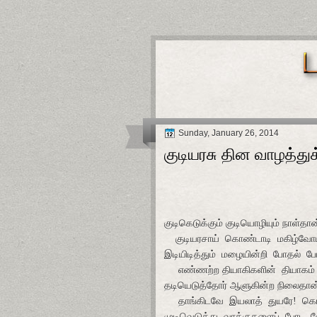
Sunday, January 26, 2014
குடியரசு தின வாழத்து
குடிகெடுக்கும் குடியொழியும் நாள்தான
குடியரசாய்
கொண்டாடி
மகிழ்வோம
இடியிடித்தும்
மழையின்றி
போதல்
ப
எண்ணற்ற தியாகிகளின்
தியாகம்
தடியெடுத்தோர் ஆளுகின்ற நிலைதான
தாங்கிடவே
இயலாத்
துயரே!
கொ
முடிவெடுத்து
வாக்குகளைப்
போட
வ