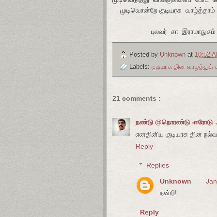
முடிவொன்றே குடியரசு
வாழ்த்தாம்
புலவர்
சா
இராமாநுசம்
Posted by
Unknown
at
10:52 
Labels:
குடியரசு தின வாழத்துக
21 comments :
நண்டு @நொரண்டு -ஈரோடு
எனதினிய குடியரசு தின நல்வா
Reply
Replies
Unknown
Jan
நன்றி!
Reply