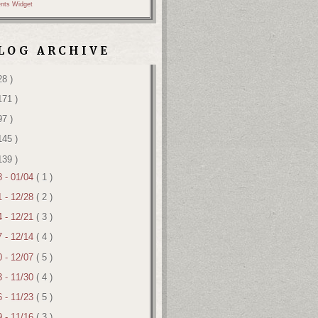
nts Widget
LOG ARCHIVE
28 )
171 )
97 )
145 )
139 )
8 - 01/04
( 1 )
1 - 12/28
( 2 )
4 - 12/21
( 3 )
7 - 12/14
( 4 )
0 - 12/07
( 5 )
3 - 11/30
( 4 )
6 - 11/23
( 5 )
9 - 11/16
( 3 )