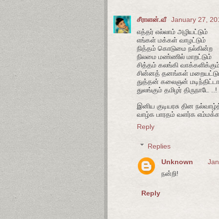
சீராளன்.வீ
January 27, 20
எத்தர் எல்லாம் அழியட்டும்
எங்கள் மக்கள் வாழட்டும்
நித்தம் கொடுமை நல்கின்ற
நிலமை மண்ணில் மாறட்டும்
சித்தம் கலங்கி வாக்களிக்கும
சின்னத் தனங்கள் மறையட்டு
துத்தன் கலைஞன் மடிந்திட்டா
துலங்கும் தமிழர் திருநாடே ..!
இனிய குடியரசு தின நல்வாழ்த
வாழ்க பாரதம் வளர்க எம்மக்
Reply
Replies
Unknown
Jan
நன்றி!
Reply