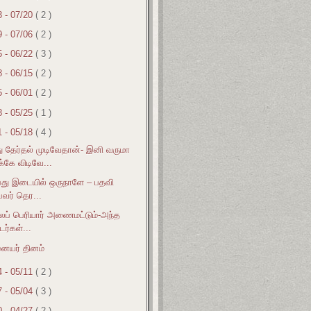
3 - 07/20
( 2 )
9 - 07/06
( 2 )
5 - 06/22
( 3 )
8 - 06/15
( 2 )
5 - 06/01
( 2 )
8 - 05/25
( 1 )
1 - 05/18
( 4 )
ு தேர்தல் முடிவேதான்- இனி வருமா
்கே விடிவே...
பது இடையில் ஒருநாளே – பதவி
பவர் தெர...
ைப் பெரியார் அணைமட்டும்-அந்த
டர்கள்...
ையர் தினம்
4 - 05/11
( 2 )
7 - 05/04
( 3 )
0 - 04/27
( 2 )