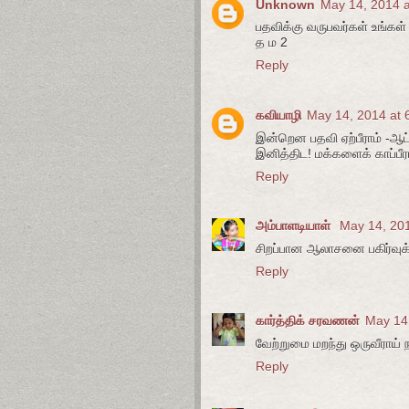
Unknown
May 14, 2014 a
பதவிக்கு வருபவர்கள் உங்கள
த ம 2
Reply
கவியாழி
May 14, 2014 at 
இன்றென பதவி ஏற்பீராம் -ஆட
இனித்திட! மக்களைக் காப்பீர
Reply
அம்பாளடியாள்
May 14, 20
சிறப்பான ஆலாசனை பகிர்வுக்க
Reply
கார்த்திக் சரவணன்
May 14
வேற்றுமை மறந்து ஒருவீராய்
Reply