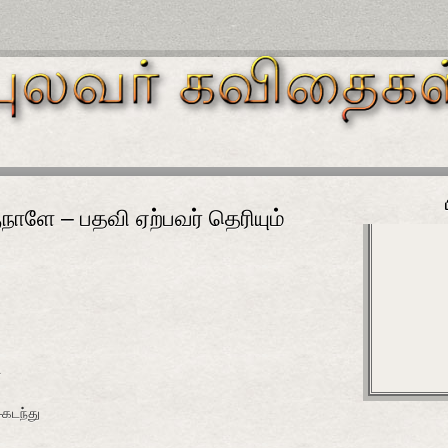
நாளே – பதவி ஏற்பவர் தெரியும்
ி
கடந்து