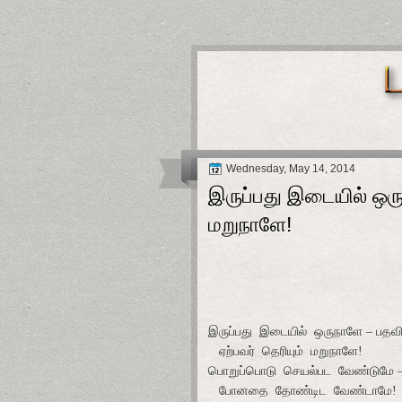
Wednesday, May 14, 2014
இருப்பது இடையில் ஒரு
மறுநாளே!
இருப்பது
இடையில்
ஒருநாளே – பதவ
ஏற்பவர்
தெரியும்
மறுநாளே!
பொறுப்பொடு
செயல்பட
வேண்டுமே –
போனதை
தோண்டிட
வேண்டாமே!