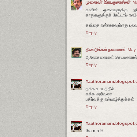
முனைவர் இரா.குணசீலன்
Ma
காசின் ஓசைகளுக்கு ந
காதுகளுக்குக் கேட்டால் நலம்
கவிதை நன்றாகவுள்ளது புலவ
Reply
திண்டுக்கல் தனபாலன்
May 
ஆலோசனைகள் செயலானால் நன
Reply
Yaathoramani.blogspot
தக்க சமயத்தில்
தக்க அறிவுரை
பகிர்வுக்கு நல்வாழ்த்துக்கள்
Reply
Yaathoramani.blogspot
tha.ma 9