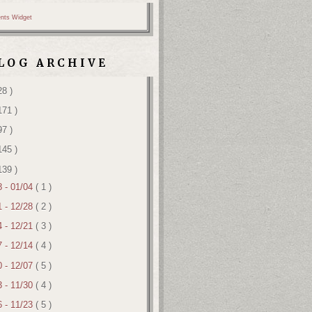
nts Widget
LOG ARCHIVE
28 )
171 )
97 )
145 )
139 )
8 - 01/04
( 1 )
1 - 12/28
( 2 )
4 - 12/21
( 3 )
7 - 12/14
( 4 )
0 - 12/07
( 5 )
3 - 11/30
( 4 )
6 - 11/23
( 5 )