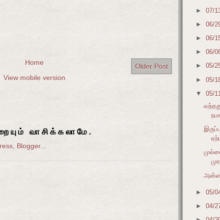
►
07/1
►
06/2
►
06/1
►
06/0
Home
►
05/2
Older Post
View mobile version
►
05/1
▼
05/1
வந்தத
நமக
இருப்
ையும் வாசிக்கலாமே.
ஏற்
முல்ல
முர
அன்ன
►
05/0
►
04/2
►
04/2