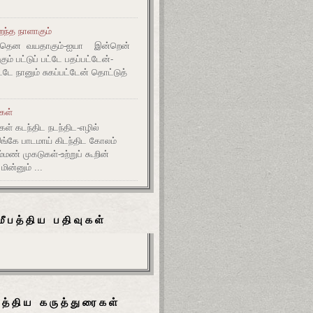
றந்த நாளாகும்
த்தென வயதாகும்-ஐயா இன்றென்
ும் பட்டுப் பட்டே பதப்பட்டேன்-
டே நானும் சுகப்பட்டேன் தொட்டுத்
ுகள்
கள் கடந்திட நடந்திட-எழில்
இங்கே பாடமாய் கிடந்திட கோலம்
ம்மண் முகடுகள்-உற்றுப் கூறின்
ின்னும் ...
மீபத்திய பதிவுகள்
பத்திய கருத்துரைகள்