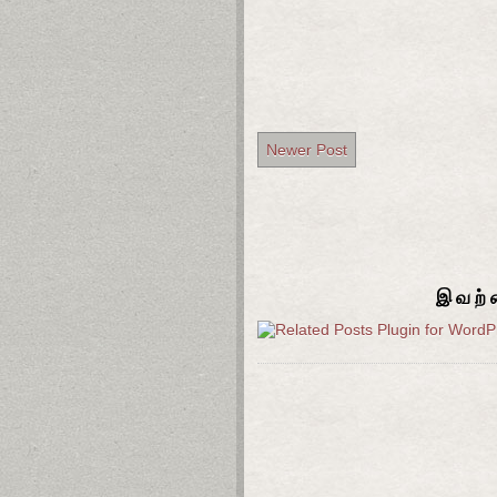
Newer Post
இவற்ற