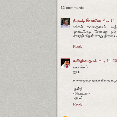
12 comments :
தி.தமிழ் இளங்கோ
May 14, 
உங்கள் கவிதையைப் படித
மூண்டபோது “தோற்பது நும்
கோவூர் கிழார் எனது நினைவு
Reply
கவிஞர்.த.ரூபன்
May 14, 20
வணக்கம்
ஐயா
காலத்துக்கு ஏற்பகவிதை எழு
-நன்றி-
-அன்புடன்-
-ரூபன்-
Reply