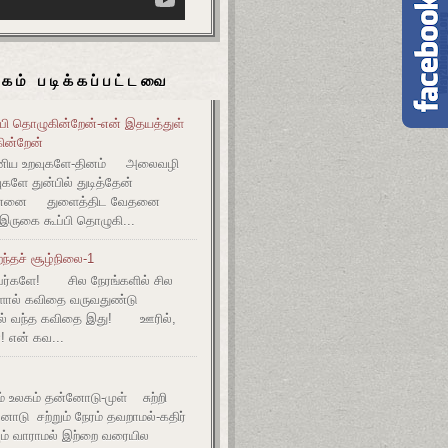
கம் படிக்கப்பட்டவை
பி தொழுகின்றேன்-என் இதயத்துள்
கின்றேன்
இனிய உறவுகளே-தினம் அலைவழி
களே துன்பில் துடித்தேன்
்-எனை துளைத்திட வேதனை
 இருகை கூப்பி தொழுகி...
ந்தச் சூழ்நிலை-1
ர்களே! சில நேரங்களில் சில
களால் கவிதை வருவதுண்டு
ல் வந்த கவிதை இது! ஊரில்,
! என் கவ...
உலகம் தன்னோடு-முள் சுற்றி
ோடு சற்றும் நேரம் தவறாமல்-கதிர்
் வாராமல் இற்றை வரையில