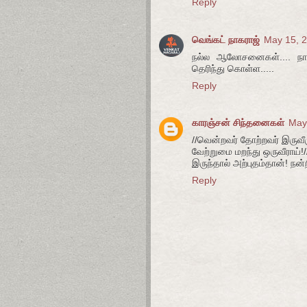
Reply
வெங்கட் நாகராஜ்
May 15, 2
நல்ல ஆலோசனைகள்.... நாள
தெரிந்து கொள்ள.....
Reply
காரஞ்சன் சிந்தனைகள்
May
//வென்றவர் தோற்றவர் இருவீர
வேற்றுமை மறந்து ஒருவீராய்!/
இருந்தால் அற்புதம்தான்! நன்
Reply