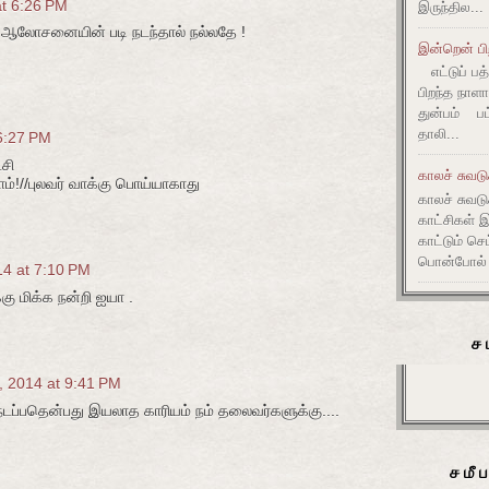
t 6:26 PM
இருந்தில...
் ஆலோசனையின் படி நடந்தால் நல்லதே !
இன்றென் பி
எட்டுப் ப
பிறந்த நாளாக
துன்பம் பட்
தாலி...
6:27 PM
்சி
காலச் சுவட
ாம்!//புலவர் வாக்கு பொய்யாகாது
காலச் சுவடு
காட்சிகள் 
காட்டும் செ
பொன்போல் ம
14 at 7:10 PM
ு மிக்க நன்றி ஐயா .
ச
, 2014 at 9:41 PM
 நடப்பதென்பது இயலாத காரியம் நம் தலைவர்களுக்கு....
சமீ