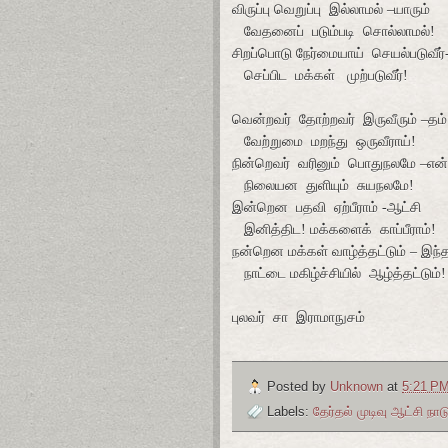
விருப்பு வெறுப்பு
இல்லாமல் –யாரும்
வேதனைப்
படும்படி
சொல்லாமல்!
சிறப்பொடு நேர்மையாய்
செயல்படுவீர
செப்பிட
மக்கள்
முற்படுவீர்!
வென்றவர்
தோற்றவர்
இருவீரும் –தம்
வேற்றுமை
மறந்து
ஒருவீராய்!
நின்றெவர்
வரினும்
பொதுநலமே –என்ற
நிலையன
துளியும்
சுயநலமே!
இன்றென
பதவி
ஏற்பீராம் -ஆட்சி
இனித்திட! மக்களைக்
காப்பீராம்!
நன்றென மக்கள் வாழ்த்தட்டும் – இந்
நாட்டை மகிழ்ச்சியில்
ஆழ்த்தட்டும்!
புலவர்
சா
இராமாநுசம்
Posted by
Unknown
at
5:21 P
Labels:
தேர்தல் முடிவு ஆட்சி ந