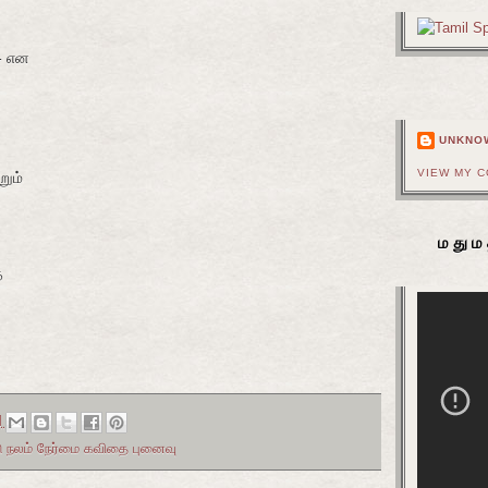
்- என
UNKNO
VIEW MY 
ும்
மதும
த
M
ாடு நலம் நேர்மை கவிதை புனைவு