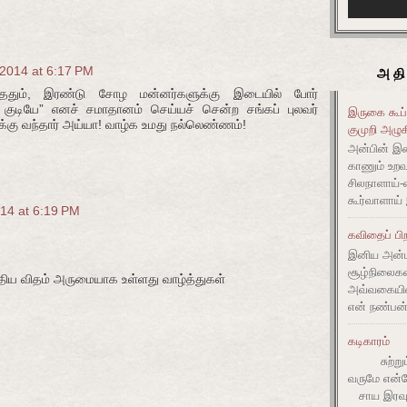
2014 at 6:17 PM
அதி
்ததும், இரண்டு சோழ மன்னர்களுக்கு இடையில் போர்
 குடியே” எனச் சமாதானம் செய்யச் சென்ற சங்கப் புலவர்
இருகை கூப்
க்கு வந்தார் அய்யா! வாழ்க உமது நல்லெண்ணம்!
குமுறி அழு
அன்பின் 
காணும் உறவு
சிலநாளாய
கூர்வாளாய்
14 at 6:19 PM
கவிதைப் பிற
இனிய அன்ப
சூழ்நிலை
திய விதம் அருமையாக உள்ளது வாழ்த்துகள்
அவ்வகையி
என் நண்பன்
கடிகாரம்
சுற்றும் 
வருமே என்ன
சாய இரவும