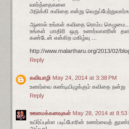
வார்த்தைகளை
அடுக்கி கவிதை என்று வெறுப்பேற்றுவார்க
ஆனால் உங்கள் கவிதை ரொம்ப செழுமை..
உங்கள் மாதிரி ஒரு உணர்வாளரின் த
கண்டேன் என்கிற மகிழ்வு ...
http://www.malartharu.org/2013/02/bl
Reply
கவியாழி
May 24, 2014 at 3:38 PM
உணர்வை சுண்டியிழுக்கும் கவிதை நன்று
Reply
ஊமைக்கனவுகள்
May 28, 2014 at 8:53
உயிர்ப்புள்ள படிப்போரின் உணர்வைத் தூண
அய்யா!