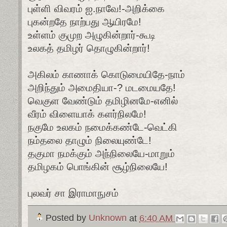
புள்ளி விவரம் ஐ.நாவே!-அறிக்கை
புகன்றதே நாற்பது ஆயிரமே!
உள்ளம் குமுற அழுகின்றார்-கூடி
உலகத் தமிழர் தொழுகின்றார்!
அகிலம் காணாக் கொடுமையிதே-நாம்
அறிந்தும் அமைதியா-? மடமையதே!
வெகுள வேண்டும் தமிழினமே-எனில்
வீரம் விளையாக் களர்நிலமே!
நகுமே உலகம் நமைக்கண்டே-வெட்கி
நம்தலை தாழும் நிலையுண்டே!
தகுமா நமக்கும் அந்நிலையே-மாறும்
தமிழகம் பொங்கின் சூழ்நிலையே!
புலவர் சா இராமாநுசம்
Posted by
Unknown
at
6:40 AM