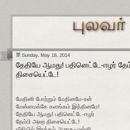
Sunday, May 18, 2014
தேதியே ஆமது! பதினெட்டே-ஈழர் தேம
திசையெட்டே!
மேதினி போற்றும் மேதினமே-உன்
மேன்மைக்கே களங்கம் இத்தினமே!
தேதியே ஆமது! பதினெட்டே-ஈழர்
தேம்பி அலற திசையெட்டே!
வீதியில் இரத்தம் ஆறாக-முள்ளி