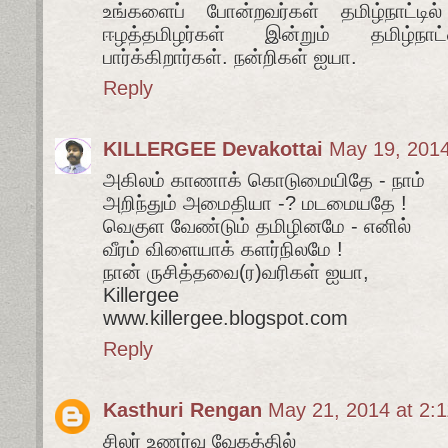
உங்களைப் போன்றவர்கள் தமிழ்நாட்டில
ஈழத்தமிழர்கள் இன்றும் தமிழ்ந
பார்க்கிறார்கள். நன்றிகள் ஐயா.
Reply
KILLERGEE Devakottai
May 19, 2014
அகிலம் காணாக் கொடுமையிதே - நாம்
அறிந்தும் அமைதியா -? மடமையதே !
வெகுள வேண்டும் தமிழினமே - எனில்
வீரம் விளையாக் களர்நிலமே !
நான் ருசித்தவை(ர)வரிகள் ஐயா,
Killergee
www.killergee.blogspot.com
Reply
Kasthuri Rengan
May 21, 2014 at 2:
சிலர் உணர்வு வேகத்தில்