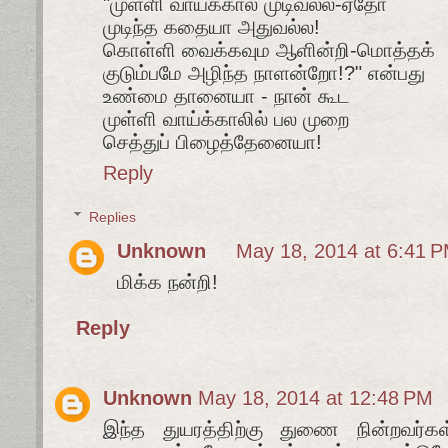
"முள்ளி வாய்க்கால் முடிவல்ல-ஏதோ
முடிந்த கதையா அதுவல்ல!
கொள்ளி வைக்கவும ஆளின்றி-மொத்தக்
குடும்பமே அழிந்த நாளன்றோ!?" என்பது
உண்மை தானையா - நான் கூட
முள்ளி வாய்க்காலில் பல முறை
செத்துப் பிழைத்தேனையா!
Reply
Replies
Unknown
May 18, 2014 at 6:41 
மிக்க நன்றி!
Reply
Unknown
May 18, 2014 at 12:48 PM
இந்த துயரத்திற்கு துணை நின்றவர்கள