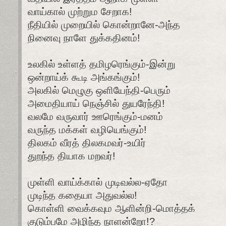
வாய்கால் முற்றும சேறாக!
நீதியில் முறையில் கொன்றானே-அந்த
நினைவு நாளே துக்கதினம்!
உலகில் உள்ளத் தமிழரெங்கும்-இன்று
ஒன்றாய்க் கூடி அங்கங்கும்!
அலகில் மெழுகு ஒளியேந்தி-பெரும்
அமைதியாய் நெஞ்சில் துயரேந்தி!
வலமே வருவார் ஊரெங்கும்-மனம்
வருந்த மக்கள் வழியெங்கும்!
திலகம் வீரத் திலகமவர்-உயிர்
துறந்த தியாக மறவர்!
முள்ளி வாய்க்கால் முடிவல்ல-ஏதோ
முடிந்த கதையா அதுவல்ல!
கொள்ளி வைக்கவும ஆளின்றி-மொத்தக்
குடும்பமே அழிந்த நாளன்றோ!?