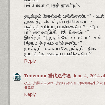
படிப்போரை எழுதத் தூண்டும்.
துடிக்கும் தோள்கள் உனிலிலையோ? - உடல்
துளைத்த வெடிக்குப் பதிலிலையோ?
படிக்கும் தமிழாற் பயனிலையோ? - வீரப்
பரம்பரை வாழ்ந்திட இடமிலையோ?
இடிக்கும் அழுகுரல் கேட்டிலையோ? - உன்
இதயம் அதுவும் கற்சிலையோ?
முடிக்கும் பகையை வேரறுக்கும் - திரு
முயற்சியில் உனக்குப் பங்கிலையோ?
Reply
Timemimi 當代迷你倉
June 4, 2014 a
小型
九龍
辦公室
分租
九龍
信箱
域名
虛擬
價格
網站
中文
最
冊
免費
Reply