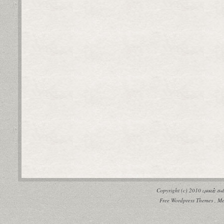
Copyright (c) 2010
புலவர் 
Free Wordpress Themes
,
Me