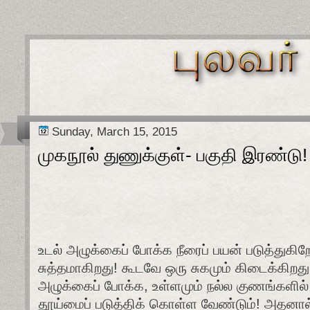
Sunday, March 15, 2015
முகநூல் துணுக்குள்- பகுதி இரண்டு!
உடல்
அழுக்கைப்
போக்க
நீரைப்
பயன்
படுத்துகிற
சுத்தமாகிறது
!
கூடவே
ஒரு
சுகமும்
கிடைக்கிறது
அழுக்கைப்
போக்க
,
உள்ளமும்
நல்ல
குணங்களில்
தூய்மைப்
படுத்திக்
கொள்ள
வேண்டும்
!
அதனால