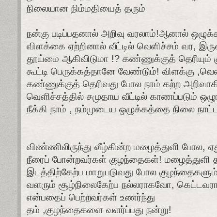
நிலையான
நிம்மதியைத்
தரும்
நன்கு
படிப்பதனால்
அறிவு
வரலாம்
!
ஆனால்
ஒழுக்
விளக்கை
ஏற்றினால்
வீட்டில்
வெளிச்சம்
வர
,
இரு
தூய்மை
ஆகிவிடுமா
!?
கண்ணுக்குத்
தெரியும்
கூட்டி
பெருக்கத்தானே
வேண்டும்
!
விளக்கு
,
வெள
கண்ணுக்குத்
தெரிவது
போல
நாம்
கற்ற
அறிவாக
வெளிச்சத்தில்
சமுதாய
வீட்டில்
காணப்படும்
ஒழு
நீக்கி
நாம்
,
நம்முடைய
ஒழுக்கத்தை
நிலை
நாட்
விண்ணிலிருந்து
வீழ்கின்ற
மழைத்துளி
போல
,
ஏத
நீரைப்
போன்றவர்கள்
குழந்தைகள்
!
மழைத்துளி
இடத்திற்கேற்ப
மாறுபடுவது
போல
குழந்தைகளும
வளரும்
சூழ்நிலைகேற்ப
நல்லராகவோ
,
கெட்டவ
என்பதைப்
பெற்றவர்கள்
உணர்ந்து
தம்
,
குழந்தைகளை
வளர்ப்பது
நன்று
!