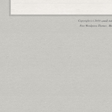
Copyright (c) 2010
புலவர் 
Free Wordpress Themes
,
Me