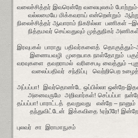
வலைச்சித்தர் இவரென்றே வலையுலகம் போற்றும்
வல்லமையே மிக்கவராய் என்றென்றும்
ஆற்று
நிலைச்சித்தர் ஆவாராம் நிகரில்லா
பணிகள் –இன
நித்தமவர் செய்வதுவும் முத்துநிகர் அணிகள
இரவுபகல்
பாராது
பதிவர்களைத்
தொகுத்தும
இணையவழி
முறையாக நாள்தோறும்
பகுத
வரவுகளை
தவறராமல்
வரிசைபடி வைத்தும் –பு
வலைப்பதிவர்
சந்திப்பு
வெற்றிபெற உழைத்
அப்பப்பா!
இவர்தொண்டே ஒப்பில்லா ஒன்றே-இ
அனைவருமே
அறிவார்கள்! செப்பப்பா
நன்ற
தப்பப்பா! பாராட்டத்
தவறுவது
என்றே – நானும்
தந்துவிட்டேன்
இக்கவிதை !ஏற்பீரே! இன்றே
புலவர்
சா
இராமாநுசம்