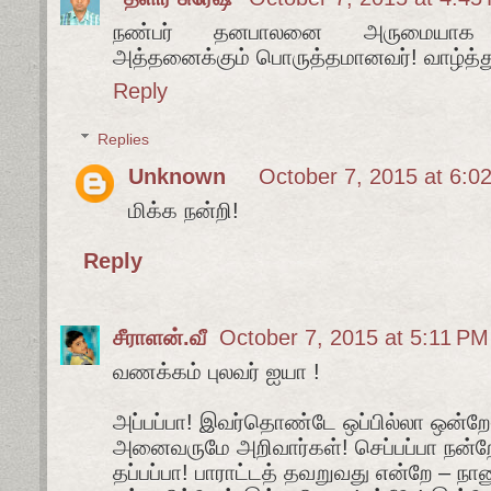
நண்பர் தனபாலனை அருமையாக பாராட
அத்தனைக்கும் பொருத்தமானவர்! வாழ்த்து
Reply
Replies
Unknown
October 7, 2015 at 6:0
மிக்க நன்றி!
Reply
சீராளன்.வீ
October 7, 2015 at 5:11 PM
வணக்கம் புலவர் ஐயா !
அப்பப்பா! இவர்தொண்டே ஒப்பில்லா ஒன
அனைவருமே அறிவார்கள்! செப்பப்பா நன்ற
தப்பப்பா! பாராட்டத் தவறுவது என்றே – நான