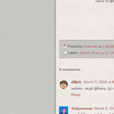
புலவர் சா இ
Posted by
Unknown
at
7:38 A
Labels:
தேர்தல் மக்கள் ஓட்டு அ
9 comments :
ஸ்ரீராம்.
March 5, 2016 at 
உண்மை. ஊழல் இல்லாத ஆட்சிய
Reply
Yarlpavanan
March 5, 20