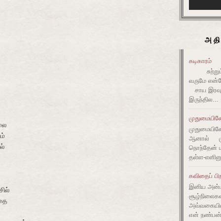
அதி
கடிகாரம்
சுற்றும் 
வருமே என்ன
சாய இரவும
இருந்தில...
முதுமையிலே 
லை
முதுமையிலே 
ம்
ஆனால் முது
ல்
நொந்தேன் ம
தள்ள-எனின
ன
கவிதைப் பிற
இனிய அன்ப
ில்
சூழ்நிலை
ிதை
அவ்வகையி
என் நண்பன்