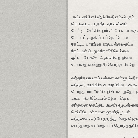
கூ
ட்டணிபேரமேஇங்கேதினம்-பெரும்
கொடிகட்டிப்பறந்திட தங்களினம்
போட்டி
ட
கேட்கின்றார் சீட்டேபல-வாக்கு
போடவும் தருகின்றார் நோட்டேபல
கேட்டிட யாரிங்கே நாதியில்லை-தட்டி,
கேட்டவர் பெறுவதோபீதியெல்லை
ஓட்டிட போகவே அஞ்சுகின்ற-நிலை
உள்ளதை எண்ணுவீர் கொஞ்சமின்றே
வந்ததேலாபமாய் மக்கள் எண்ணும்-நி
வந்தவர் வாக்கினை வழங்கில் மண்ணு
சொந்தமாய் பிடியின்றி போவாரந்தோ-ந
சுடுகாடும் இல்லாமல் ஆவாரந்தோ
சிந்தனை செய்திட வேண்டுமுடன்-எ
செப்பியே மக்களை தூண்டுமுடன்
வந்தனை கூறியே முடித்துமிதை-நெஞ்ச
வடிந்ததை கவிதையாய் தொடுத்தும