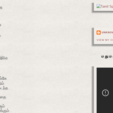
ணி
ு
UNKNO
்
VIEW MY 
மதும
-
இந்த
ங்கே
ும்
கடந்த
இதை
ும்
ங்கும்