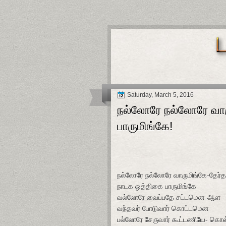
Saturday, March 5, 2016
நல்லோரே நல்லோரே வார
பாருமிங்கே!
நல்லோரே
நல்லோரே
வாருமிங்கே
-
தேர்த
நாடக
ஒத்திகை
பாருமிங்கே
வல்லோரே
வைப்பதே
சட்டமென
-
ஆள
வந்தவர்
போடுவார்
கொட்டமென
பல்லோரே
சேருவார்
கூட்டணியே
-
கொள