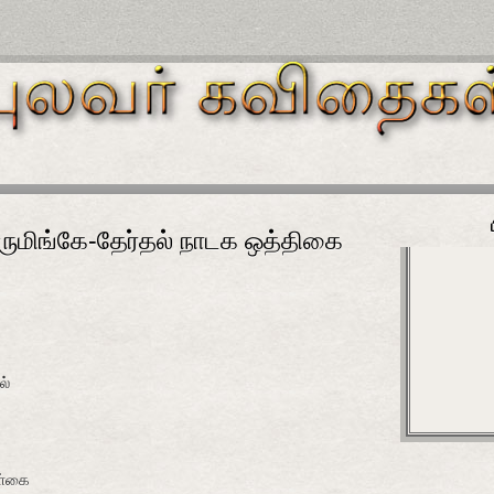
ுமிங்கே-தேர்தல் நாடக ஒத்திகை
ல்
்கை