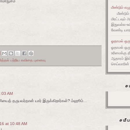
ராமாநுசம்
மீண்டும் எழ
மீண்டும் 
மிரட்டவும் 
இதுவல்ல-உய
வேண்டி யார
ஓதாமல் ஒரு
ஓதாமல் ஒர
உரிமைக்கு 
M
ஆதாரம் இ
ளித்தல் பற்றிய கவிதை புனைவு
செய்வாரின்
ச
8:03 AM
ைத் தருபவர்தான் யார் இருக்கிறார்கள்? ம்ஹூம்...
சமீ
16 at 10:48 AM