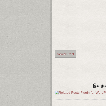
Newer Post
இவற்ற