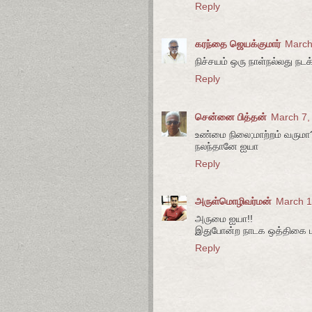
Reply
கரந்தை ஜெயக்குமார்
March
நிச்சயம் ஒரு நாள்நல்லது நடக
Reply
சென்னை பித்தன்
March 7,
உண்மை நிலை;மாற்றம் வருமா
நலந்தானே ஐயா
Reply
அருள்மொழிவர்மன்
March 1
அருமை ஐயா!!
இதுபோன்ற நாடக ஒத்திகை மற
Reply