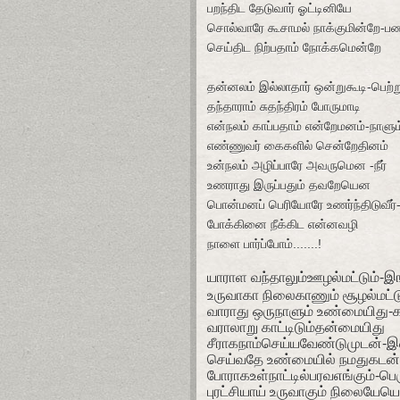
பறந்திட
தேடுவார்
ஓட்டினியே
சொல்வாரே
கூசாமல்
நாக்குமின்றே
-
ப
செய்திட
நிற்பதாம்
நோக்கமென்றே
தன்னலம்
இல்லாதார்
ஒன்றுகூடி
-
பெற்ற
தந்தாராம்
சுதந்திரம்
போருமாடி
என்நலம்
காப்பதாம்
என்றேமனம்
-
நாளும
எண்ணுவர்
கைகளில்
சென்றேதினம்
உன்நலம்
அழிப்பாரே
அவருமென
-
நீர்
உணராது
இருப்பதும்
தவறேயென
பொன்மனப்
பெரியோரே
உணர்ந்திடுவீர்
போக்கினை
நீக்கிட
என்னவழி
நாளை
பார்ப்போம்
.......!
யாராள வந்தாலும்ஊழல்மட்டும்-இ
உருவாகா நிலைகாணும் சூழல்மட்ட
வாராது ஒருநாளும் உண்மையிது-
வராலாறு காட்டிடும்தன்மையிது
சீராகநாம்செய்யவேண்டுமுடன்-
செய்வதே உண்மையில் நமதுகடன்
போராகஉள்நாட்டில்பரவஎங்கும்-பெர
புரட்சியாய் உருவாகும் நிலையேயெ