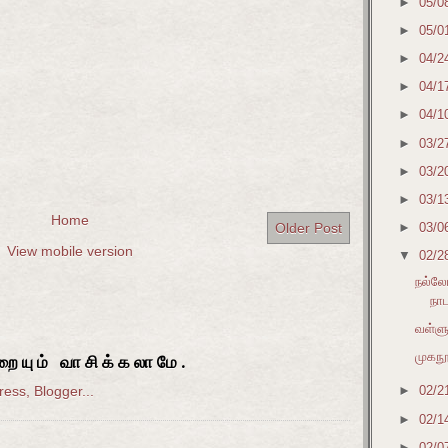
►
05/0
►
05/0
►
04/2
►
04/1
►
04/1
►
03/2
►
03/2
►
03/1
Home
►
03/0
Older Post
View mobile version
▼
02/2
நல்லோ
நா
வள்ளுவ
முகநூ
ையும் வாசிக்கலாமே.
►
02/2
►
02/1
►
02/0