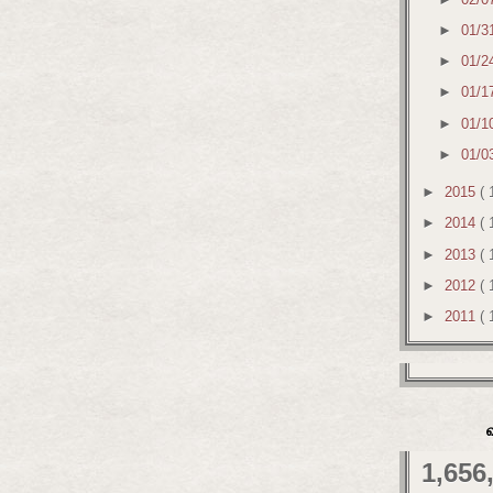
►
01/3
►
01/2
►
01/1
►
01/1
►
01/0
►
2015
( 
►
2014
( 
►
2013
( 
►
2012
( 
►
2011
( 
1,656