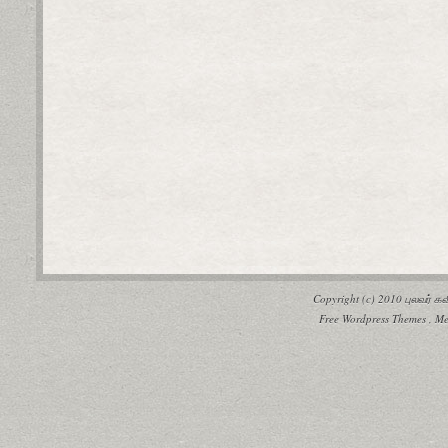
Copyright (c) 2010
புலவர் 
Free Wordpress Themes
,
Me