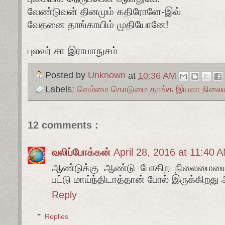
வேண்டுவன் தினமும் கதிரோனே-இவ்
வேதனை தாங்காயிம் முதியோனே!
புலவர் சா இராமாநுசம்
Posted by
Unknown
at
10:36 AM
Labels:
வெம்மை கொடுமை தாங்க இயலா நிலைய
12 comments :
வலிப்போக்கன்
April 28, 2016 at 11:40 
ஆண்டுக்கு ஆண்டு போகிற நிலைமையை 
பட்டு மாய்ந்திடாத்தான் போல் இருக்கிறது 
Reply
Replies