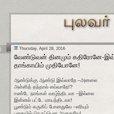
Thursday, April 28, 2016
வேண்டுவன் தினமும் கதிரோனே-இ
தாங்காயிம் முதியோனே!
ஆண்டுக்கு ஆண்டு இவ்வாறே –அனலை
அள்ளித் தந்தால் எவ்வாறே!?
ஈண்டே நாங்கள் வாழ்ந்திடவா –இல்லை
இன்னல் பட்டே மாயந்திடவா!
பூண்டும் கருகிப் போனதுவே –எரியும்
புகையில் நெருப்பென ஆனதுவே!