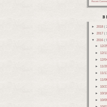
Recent Comme
B
►
2018
( 
►
2017
( 
▼
2016
( 
►
12/2
►
12/1
►
12/0
►
11/2
►
11/1
►
11/0
►
10/2
►
10/1
►
10/0
►
10/0