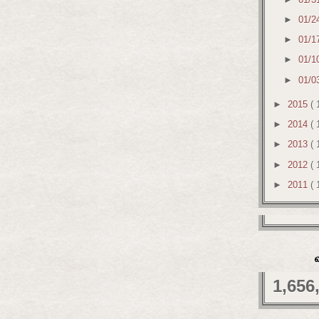
►
01/2
►
01/1
►
01/1
►
01/0
►
2015
( 
►
2014
( 
►
2013
( 
►
2012
( 
►
2011
( 
1,656