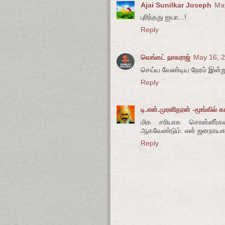
Ajai Sunilkar Joseph
May
புரிந்தது ஐயா...!
Reply
வெங்கட் நாகராஜ்
May 16, 2
செய்ய வேண்டிய நேரம் இன்று.
Reply
டி.என்.முரளிதரன் -மூங்கில் க
மிக சரியாக சொன்னீர்க
ஆகவேண்டும். என் ஜனநாயகக்
Reply