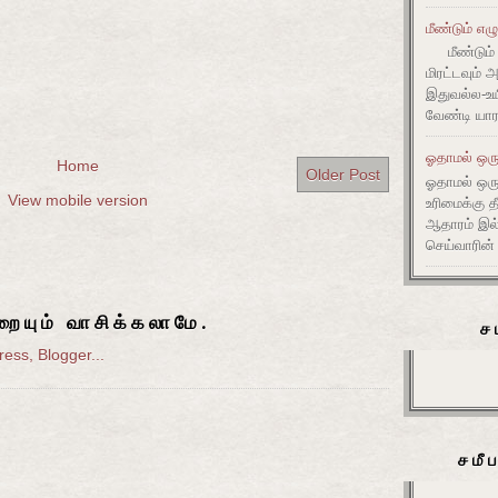
மீண்டும் எழ
மீண்டும் 
மிரட்டவும் 
இதுவல்ல-உய
வேண்டி யார
ஓதாமல் ஒரு
Home
Older Post
ஓதாமல் ஒர
View mobile version
உரிமைக்கு 
ஆதாரம் இ
செய்வாரின்
ையும் வாசிக்கலாமே.
ச
சமீ