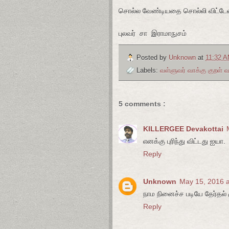
சொல்ல வேண்டியதை சொல்லி விட்டேன்! உ
புலவர் சா இராமாநுசம்
Posted by
Unknown
at
11:32 
Labels:
வள்ளுவர் வாக்கு குறள் 
5 comments :
KILLERGEE Devakottai
எனக்கு புரிந்து விட்டது ஐயா.
Reply
Unknown
May 15, 2016 a
நாம நினைச்ச படியே தேர்தல் 
Reply