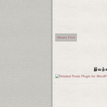
Newer Post
இவற்ற