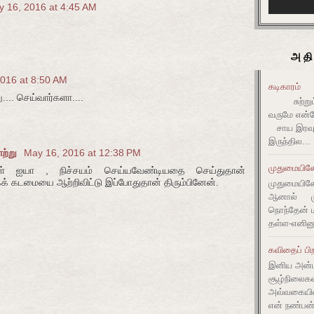
 16, 2016 at 4:45 AM
அதி
016 at 8:50 AM
கடிகாரம்
... செய்வார்களா....
சுற்றும் 
வருமே என்ன
சாய இரவும
இருந்தில...
ாற்று
May 16, 2016 at 12:38 PM
முதுமையிலே 
ள் ஐயா , நிச்சயம் செய்யவேண்டியதை செய்துதான்
 கடமையை ஆற்றிவிட்டு இப்போதுதான் திரும்பினேன்.
முதுமையிலே 
ஆனால் முது
நொந்தேன் ம
தள்ள-எனின
கவிதைப் பிற
இனிய அன்ப
சூழ்நிலை
அவ்வகையி
என் நண்பன்