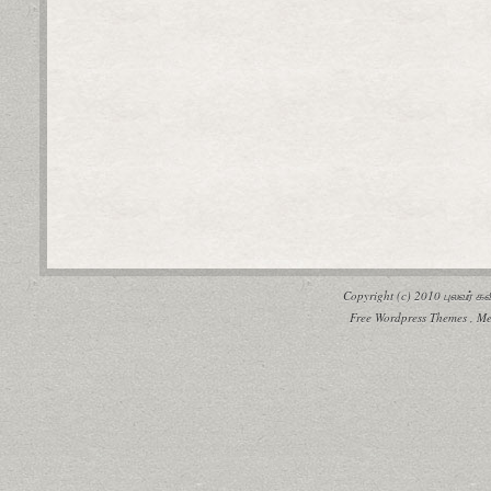
Copyright (c) 2010
புலவர் 
Free Wordpress Themes
,
Me