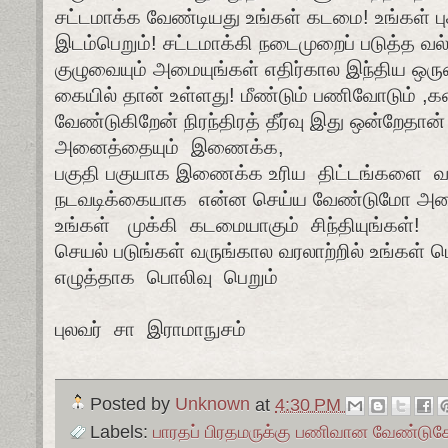
சட்டமாக்க வேண்டியது உங்கள் கடமை! உங்கள் புகழ
இடம்பெறும்! சட்டமாக்கி நடைமுறைப் படுத்த வல
குழுவையும் அமையுங்கள் எதிர்கால இந்திய ஒரும
கையில் தான் உள்ளது! மீண்டும் பணிவோடும் ,
வேண்டுகிறேன் நிரந்திரத் தீர்வு இது ஒன்றேதான
அனைத்தையும் இணைக்க,
பகுதி பகுயாக இணைக்க உரிய திட்டங்களை வ
நடவடிக்கையாக என்ன செய்ய வேண்டுமோ அத
உங்கள் முக்கி கடமையாகும் சிந்தியுங்கள்!
செயல் படுங்கள் வருங்கால வரலாற்றில் உங்கள்
எழுத்தாக பொலிவு பெறும்
புலவர் சா இராமாநுசம்
Posted by
Unknown
at
4:30 PM
Labels:
பாரதப் பிரதமருக்கு பணிவான வேண்டு