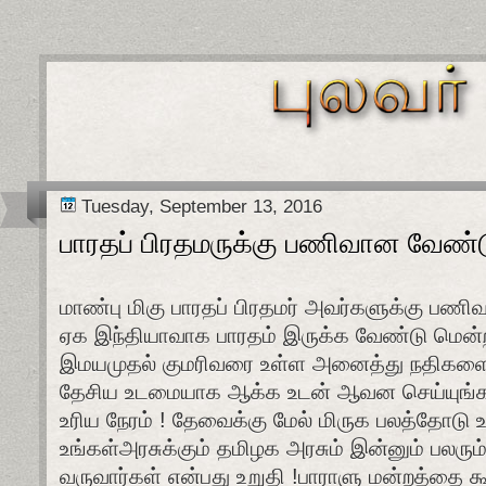
Tuesday, September 13, 2016
பாரதப் பிரதமருக்கு பணிவான வேண்
மாண்பு மிகு பாரதப் பிரதமர் அவர்களுக்கு ப
ஏக இந்தியாவாக பாரதம் இருக்க வேண்டு மென்ற
இமயமுதல் குமரிவரை உள்ள அனைத்து நதிகளையு
தேசிய உடமையாக ஆக்க உடன் ஆவன செய்யுங்க
உரிய நேரம் ! தேவைக்கு மேல் மிருக பலத்தோடு 
உங்கள்அரசுக்கும் தமிழக அரசும் இன்னும் பலரு
வருவார்கள் என்பது உறுதி !பாராளு மன்றத்தை க