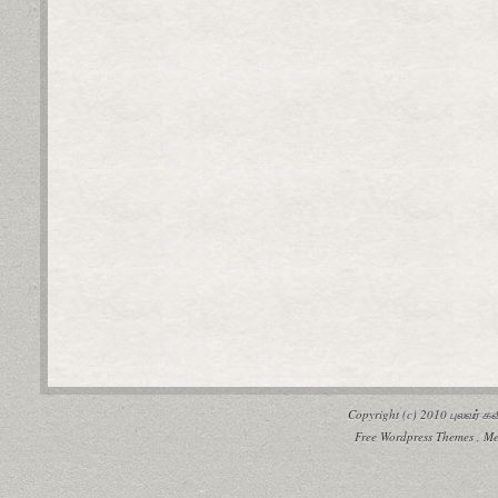
Copyright (c) 2010
புலவர் 
Free Wordpress Themes
,
Me