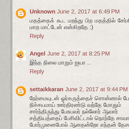
Unknown
June 2, 2017 at 6:49 PM
மதத்தைக் கூட மறந்து பிற மதத்தில் சேர்
மாற மாட்டேன் என்கிறதே :)
Reply
Angel
June 2, 2017 at 8:25 PM
இந்த நிலை மாறும் ஐயா ..
Reply
settaikkaran
June 2, 2017 at 9:44 PM
நேர்மையுடன் ஓர்கருத்தைச் சொன்னால் ப
நிச்சயமாய் ஊர்திரண்டு வந்தே மோதும்
சார்ந்திருந்து பேசுபவர் நல்லோர் ஆவார்
சத்தியத்தைப் பேசிவிட்டால் நொந்தே சாவா
போர்முனைபோல் ஆனதன்றோ எந்தன் தேச