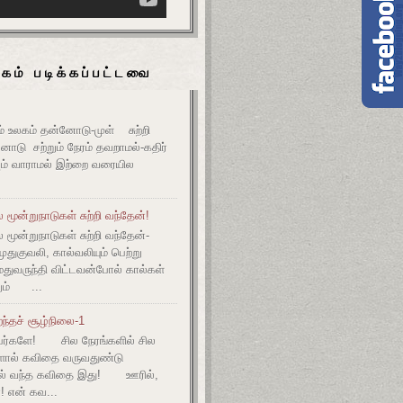
கம் படிக்கப்பட்டவை
உலகம் தன்னோடு-முள் சுற்றி
ோடு சற்றும் நேரம் தவறாமல்-கதிர்
் வாராமல் இற்றை வரையில
மூன்றுநாடுகள் சுற்றி வந்தேன்!
மூன்றுநாடுகள் சுற்றி வந்தேன்-
குவலி, கால்வலியும் பெற்று
துவருந்தி விட்டவன்போல் கால்கள்
ும் ...
ந்தச் சூழ்நிலை-1
ர்களே! சில நேரங்களில் சில
களால் கவிதை வருவதுண்டு
ல் வந்த கவிதை இது! ஊரில்,
! என் கவ...