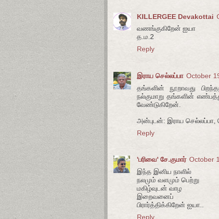
KILLERGEE Devakottai
வணங்குகிறேன் ஐயா
த.ம.2
Reply
இராய செல்லப்பா
October 1
தங்களின் நூறாவது பிறந்
நல்குமாறு தங்களின் எண்ப
வேண்டுகிறேன்.
அன்புடன்: இராய செல்லப்பா
Reply
'பரிவை' சே.குமார்
October 
இந்த இனிய நாளில்
நலமும் வளமும் பெற்று
மகிழ்வுடன் வாழ
இறைவனைப்
பிரார்த்திக்கிறேன் ஐயா..
Reply