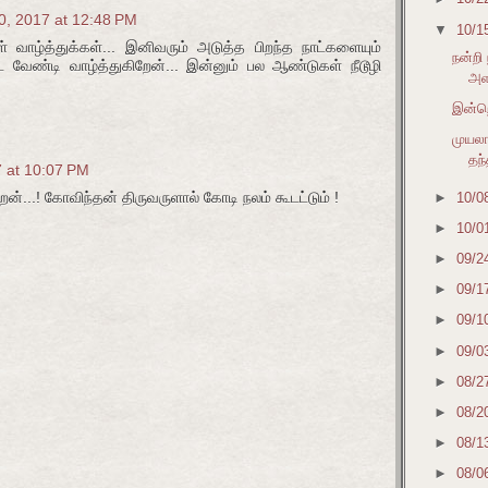
0, 2017 at 12:48 PM
▼
10/1
் வாழ்த்துக்கள்... இனிவரும் அடுத்த பிறந்த நாட்களையும்
நன்றி
 வேண்டி வாழ்த்துகிறேன்... இன்னும் பல ஆண்டுகள் நீடூழி
அளவ
இன்றெ
முயலா
தந்
7 at 10:07 PM
்...! கோவிந்தன் திருவருளால் கோடி நலம் கூடட்டும் !
►
10/0
►
10/0
►
09/2
►
09/1
►
09/1
►
09/0
►
08/2
►
08/2
►
08/1
►
08/0