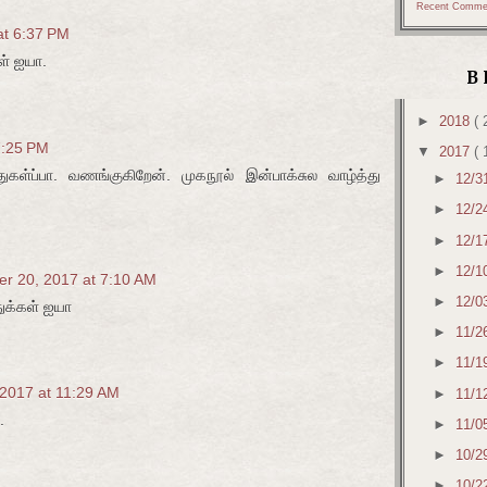
Recent Comme
at 6:37 PM
ள் ஐயா.
B
►
2018
( 
7:25 PM
▼
2017
( 
ுகள்ப்பா. வணங்குகிறேன். முகநூல் இன்பாக்சுல வாழ்த்து
►
12/3
►
12/2
►
12/1
►
12/1
er 20, 2017 at 7:10 AM
►
12/0
துக்கள் ஐயா
►
11/2
►
11/1
 2017 at 11:29 AM
►
11/1
.
►
11/0
►
10/2
►
10/2