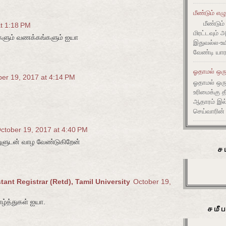
மீண்டும் எழ
மீண்டும் 
t 1:18 PM
மிரட்டவும் 
க்களும் வணக்கங்களும் ஐயா
இதுவல்ல-உய
வேண்டி யார
ஓதாமல் ஒரு
er 19, 2017 at 4:14 PM
ஓதாமல் ஒர
உரிமைக்கு 
ஆதாரம் இ
செய்வாரின்
ctober 19, 2017 at 4:40 PM
யுளுடன் வாழ வேண்டுகிறேன்
ச
ant Registrar (Retd), Tamil University
October 19,
ாழ்த்துகள் ஐயா.
சமீ