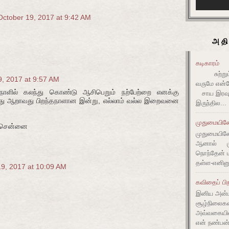
October 19, 2017 at 9:42 AM
அதி
கடிகாரம்
சுற்றும் 
9, 2017 at 9:57 AM
வருமே என்ன
தநாளில் கலந்து கொண்டு ஆசிபெறும் நற்பேற்றை எனக்கு
சாய இரவும
த்து ஆறாவது பிறந்தநாளான இன்று, எல்லாம் வல்ல இறைவனை
இருந்தில...
முதுமையிலே 
, சென்னை
முதுமையிலே 
ஆனால் முது
நொந்தேன் ம
தள்ள-எனின
19, 2017 at 10:09 AM
கவிதைப் பிற
இனிய அன்ப
சூழ்நிலை
அவ்வகையி
என் நண்பன்