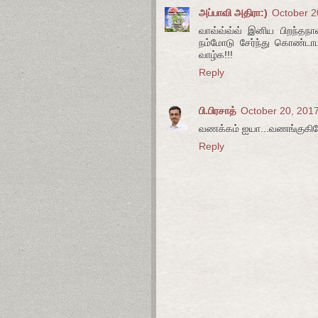
அப்பாவி அதிரா:)
October 2
வாவ்வ்வ்வ் இனிய பிறந்தநாள
நம்மோடு சேர்ந்து கொண்டாட
வாழ்க!!!
Reply
பி.பிரசாத்
October 20, 201
வணக்கம் ஐயா...வணங்குகிறேன
Reply