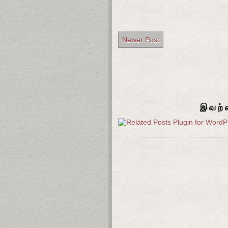
Newer Post
இவற்ற