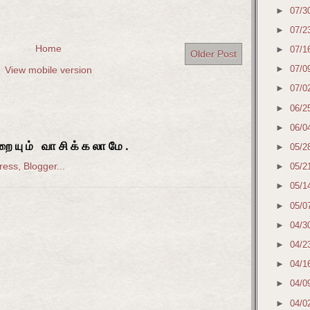
►
07/3
►
07/2
Home
►
07/1
Older Post
►
07/0
View mobile version
►
07/0
►
06/2
►
06/0
ையும் வாசிக்கலாமே.
►
05/2
►
05/2
►
05/1
►
05/0
►
04/3
►
04/2
►
04/1
►
04/0
►
04/0