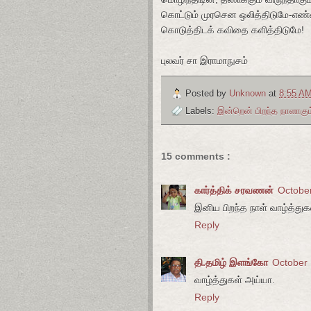
கொட்டும் முரசென ஒலித்திடுமே-எண்
கொடுத்திடக் கவிதை களித்திடுமே!
புலவர் சா இராமாநுசம்
Posted by
Unknown
at
8:55 A
Labels:
இன்றென் பிறந்த நாளாகும
15 comments :
கார்த்திக் சரவணன்
October
இனிய பிறந்த நாள் வாழ்த்துக
Reply
தி.தமிழ் இளங்கோ
October 
வாழ்த்துகள் அய்யா.
Reply