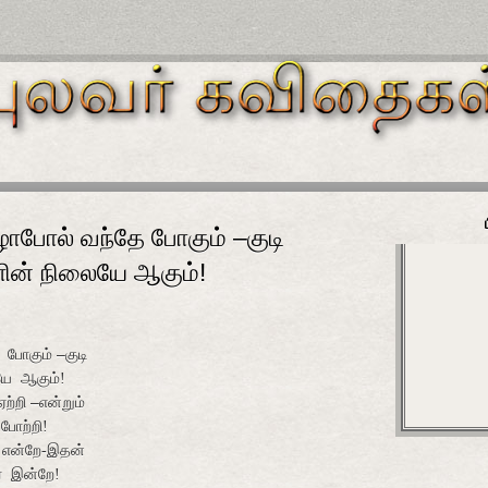
ாபோல் வந்தே போகும் –குடி
ளின் நிலையே ஆகும்!
ே போகும்
–
குடி
யே ஆகும்!
ற்றி
–
என்றும்
ோற்றி!
் என்றே-இதன்
 இன்றே!