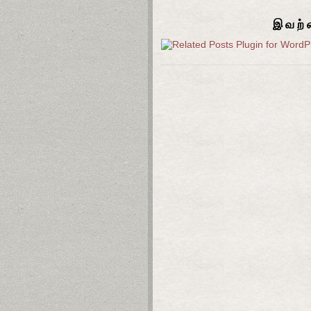
இவற்ற