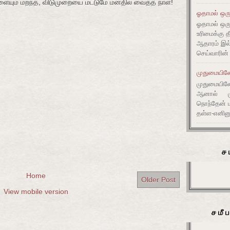
யும் மறந்த, விடுமுறையை மட்டுமே மனதில் வைத்த நாள்!
ஓதாமல் ஒரு
ஓதாமல் ஒர
உரிமைக்கு 
ஆதாரம் இ
செய்வாரின்
முதுமையிலே 
முதுமையிலே 
ஆனால் முது
நொந்தேன் ம
தள்ள-எனின
ச
Home
Older Post
View mobile version
சமீ