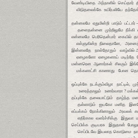
வேண்டியிதை அந்நாளில் செய்தார் 
விடுதலைக்கே உயிர்பலியே தந்தோர
தன்னலமே ஏதுமின்றி பாடும் பட்டார்
தளைதன்னை முற்றிலுமே நீக்கி வி
என்னலமே பெரிதென்பார் கையில் 
எள்ளுகின்ற நிலைதானே, அனைத்
இன்னலதே நாள்தோறும் வாழ்வில்
ஏழைகளோ ஏழைகளாய் மடிந்தே 
மன்னரென ஆனார்கள் சிலரும் இங்
மக்களாட்சி காணாது போன தெங
ஒப்புக்கே நடக்கும்விழா நாட்டில், முற
உரைத்தாலும் உணர்வாரா ? மக்கள்
தப்புக்கே தலையாட்டும் தாழ்ந்த மன
தள்ளாடும் ஐயகோ மனித இனம
எப்பக்கம் நோக்கினாலும் அவலக் கா
எதிர்கால வளர்ச்சிக்கு இதுவா மா
செப்பிக்க குடியரசு இதுதான் போலு
செப்பிடவே இயலாத கொடுமை நாள