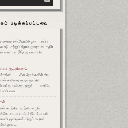
கம் படிக்கப்பட்டவை
உலகம் தன்னோடு-முள் சுற்றி
ோடு சற்றும் நேரம் தவறாமல்-கதிர்
் வாராமல் இற்றை வரையில
ந்தச் சூழ்நிலை-1
ர்களே! சில நேரங்களில் சில
களால் கவிதை வருவதுண்டு
ல் வந்த கவிதை இது! ஊரில்,
! என் கவ...
ுகள்
கள் கடந்திட நடந்திட-எழில்
இங்கே பாடமாய் கிடந்திட கோலம்
ம்மண் முகடுகள்-உற்றுப் கூறின்
ின்னும் ...