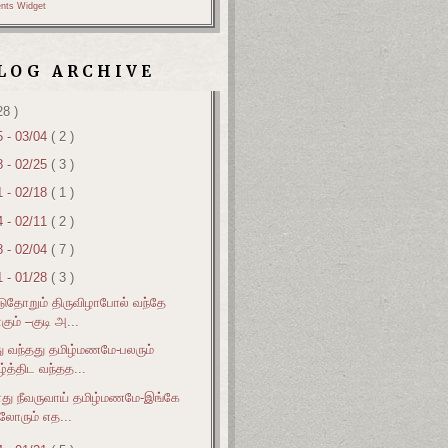
nts Widget
LOG ARCHIVE
28 )
5 - 03/04
( 2 )
8 - 02/25
( 3 )
1 - 02/18
( 1 )
4 - 02/11
( 2 )
8 - 02/04
( 7 )
1 - 01/28
( 3 )
ுதோறும் திருவிழாபோல் வந்தே
ும் –குடி அ...
ு வந்தது தமிழ்மணமே-பலரும்
்த்திட வந்தத...
து நீவருவாய் தமிழ்மணமே-இங்கே
்லோரும் எத...