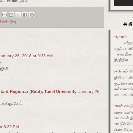
 சா இராமாநுசம்
M
 மீள்பதிவு
அதி
கடிகாரம்
சுற்றும் 
வருமே என்ன
சாய இரவும
January 26, 2018 at 9:33 AM
இருந்தில...
்
் ஐயா
கவிதைப் பிற
இனிய அன்ப
சூழ்நிலை
அவ்வகையி
ant Registrar (Retd), Tamil University
January 26,
என் நண்பன்
ாத்திருப்போம்.
காலச் சுவட
காலச் சுவடு
காட்சிகள் 
காட்டும் செ
at 8:32 PM
பொன்போல் ம