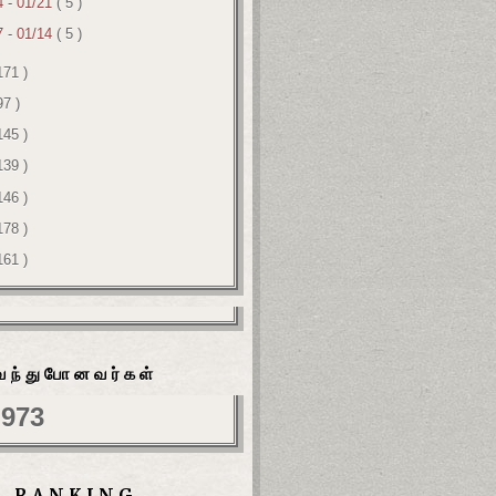
4 - 01/21
( 5 )
7 - 01/14
( 5 )
171 )
97 )
145 )
139 )
146 )
178 )
161 )
வந்துபோனவர்கள்
,973
RANKING