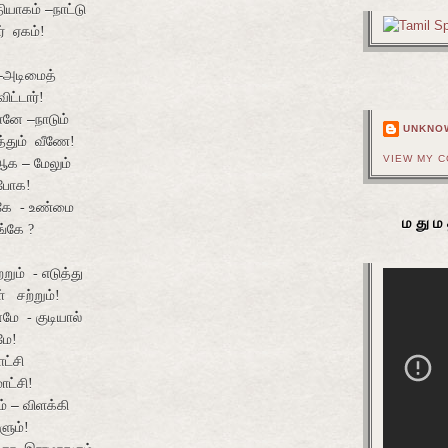
தியாகம்
–
நாட்டு
் ஏகம்!
–
அடிமைத்
ட்டார்!
தானே
–
நாடும்
UNKNO
தும் வீணே!
VIEW MY 
 ஆக
–
மேலும்
போக!
கே - உண்மை
மதும
்கே ?
்றும் - எடுத்து
 சற்றும்!
மே - குடியால்
ே!
ட்சி
ட்சி!
ம்
–
விளக்கி
ும்!