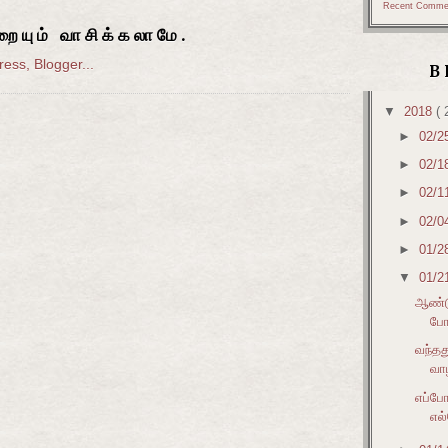
Recent Comme
ையும் வாசிக்கலாமே.
B
▼
2018
( 
►
02/2
►
02/1
►
02/1
►
02/0
►
01/2
▼
01/2
ஆண்ட
போக
வந்தத
வாழ
எப்போ
எல