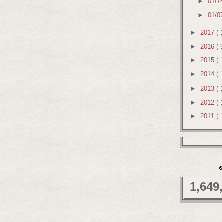
►
01/1
►
01/0
►
2017
( 
►
2016
( 
►
2015
( 
►
2014
( 
►
2013
( 
►
2012
( 
►
2011
( 
1,649