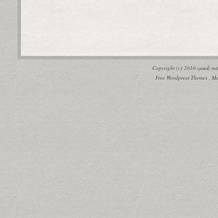
Copyright (c) 2010
புலவர் 
Free Wordpress Themes
,
Me