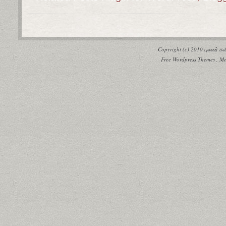
Copyright (c) 2010
புலவர் 
Free Wordpress Themes
,
Me