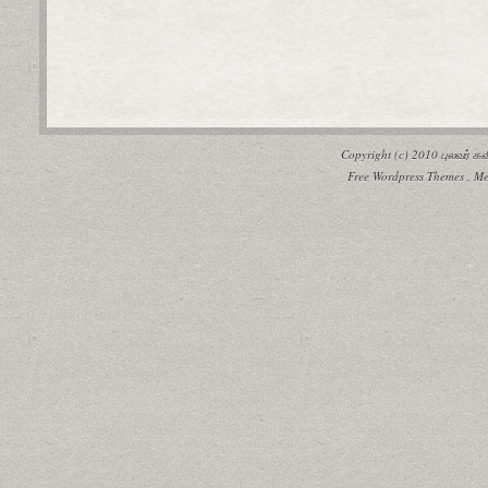
Copyright (c) 2010
புலவர் 
Free Wordpress Themes
,
Me