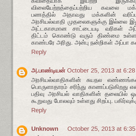
கவிதையாக இயற்றி இருக்கிறீ
விலையேற்றத்தைப்பற்றிய கவலை மக்க
பணத்தில் அதாவது மக்களின் வரிப்ப
அரசியல்வாதி முதலைகளுக்கு இல்லை 
அட்டகாசமான சாட்டையடி வரிகள் அப்பா..
திட்டம் கொண்டு வரும் திண்மை உள்
காண்பரே அரிது. அன்பு நன்றிகள் அப்பா 
Reply
அ.பாண்டியன்
October 25, 2013 at 6:2
அரசியல்வாதிகளின் சுயநல எண்ணங்கள
பொருளாதாரம் சரிந்து காணப்படுகிறது எ
பதிவு அரசியல் வாதிகளின் தலையில் ஒரு
கூறுவது போலவும் உள்ளது சிறப்பு. பகிர்வுக்
Reply
Unknown
October 25, 2013 at 6:3