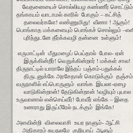
வேதனையைச் சொல்லியழ கண்ணீர் சொட்டும்
தங்காயம் வாடாமல் காரில்
போகும் – கட்சித்
தலைவர்களே! எண்ணுமிது!
வீணா ! ஆகும்!
பொங்காத மக்களையும் பொங்கச் சொல்லும் –என
புரிந்துடனே தீர்க்கவழி தன்னை
உள்ளும்!
எருமாட்டின்
மீதுமழைப் பெய்தால்
போல- ஏன்
இருக்கின்றீர்! வெறுக்கின்றார் ! மக்கள் சால!
திருநாட்டில் யாராலே இந்தப்
பஞ்சம்-பதுக்கல்
திருடனுக்கே அரசேதான் கொடுக்கும்
தஞ்சம்
வருநாளில் எப்பொருளும்
வாங்க
இயலா-ஏழை
வாடுகின்றான்! தேடுகின்றான் !வழியும் புயால
உருவானால் என்செய்வீர்! போவீர் எங்கே – இதை
உணராது இருப்பீரேல் நடக்கும்
இங்கே!
அளவின்றி
விலைவாசி
உயர நாளும்- ஆட்சி
அதிகாரம் சுயநலமே
குறியாய்
ஆளும்