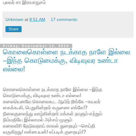
புலவர் சா இராமாநுசம்
Unknown
at
8:51 AM
17 comments:
Share
Friday, September 12, 2014
கொலைகொள்ளை நடக்காத நாளே இல்லை
–இந்த கொடுமைக்கு, விடிவுவர உண்டா
எல்லை!
கொலைகொள்ளை நடக்காத நாளே இல்லை –இந்த
கொடுமைக்கு, விடிவுவர உண்டா எல்லை!
கலையெனவே கொலைகூட ஆயிற் றிங்கே –கயவர்
கைக்கூலி, பெறுகின்றார் கருணை எங்கே!?
நிலைகுலைந்து வாழ்கின்றார் மக்கள் நாளும்-சற்றும்
நிம்மதியே இல்லாமல் அச்சம் மூளும்
வலைவீசி தேடுவதாய் காவல் துறையும் –செய்தி
வருகிறது! என்னபயன்! எப்படிக் குறையும்!?