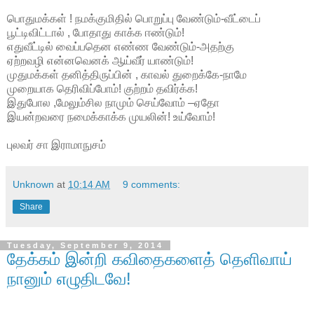
பொதுமக்கள் ! நமக்குமிதில் பொறுப்பு வேண்டும்-வீட்டைப்
பூட்டிவிட்டால் , போதாது காக்க ஈண்டும்!
எதுவீட்டில் வைப்பதென எண்ண வேண்டும்-அதற்கு
ஏற்றவழி என்னவெனக் ஆய்வீர் யாண்டும்!
முதுமக்கள் தனித்திருப்பின் , காவல் துறைக்கே-நாமே
முறையாக தெரிவிப்போம்! குற்றம் தவிர்க்க!
இதுபோல ,மேலும்சில நாமும் செய்வோம் –ஏதோ
இயன்றவரை நமைக்காக்க முயலின்! உய்வோம்!
புலவர் சா இராமாநுசம்
Unknown
at
10:14 AM
9 comments:
Share
Tuesday, September 9, 2014
தேக்கம் இன்றி கவிதைகளைத் தெளிவாய்
நானும் எழுதிடவே!