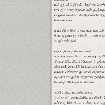
மீன் குட்டிக்கி நீந்தக் கற்றுத்தர வேண
கேட்கும் மனிதன்தானே தன் குழந்தை
வாழ்கையில் சிலர் ,சிலநேரங்களில் பி
கொள்வார்கள்
குளத்திலே நீரின் அளவு உயர உயர அக் 
போல ஒருவனது அறிவும் , அவன் கற்ற 
உயரும் என்பதாம்
ஒரு பழமொழி சொல்வாங்க!
கம்புக்கு களை வெட்டனாமாதிரி, தம்
கிராமத்திலே விமர்ச்சிப்பாங்க அதுபோ
விநாயகர் தொடரில் போட்டிகளை தினக
தாளோடு இணைத்து அதன் விற்பனை
ஆவன செய்துள்ள பத்திசாலி தனத்தை
வேண்டும்!வேறென்ன சொல்ல
தம்பி , விஜய் டிவியிலே வந்தா
அண்ணன் , சன்டிவியிலே வருகிறார்!
தம்பிக்கு இடையேவா!அல்லது டிவிகளு