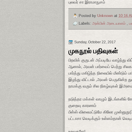
புலவர் சா இராமாநுசம்
Posted by
Unknown
at
10:16 
Labels:
அன்பின் அடையாளம்
,
ப
Sunday, October 22, 2017
முகநூல் பதிவுகள்
பிறவிக் குருடன் அப்படியே வாழ்ந்து வ
ஆனால், அவன் பார்வைப் பெற்று சிலக
பார்த்து மகிழ்ந்த நிலையில் மீண்டும்
இழந்து விட்டால் ,அவன் பெருகின்ற 
நாமக்கு வரும் சில நிகழ்வுகள் இஅமை
நடுத்தர மக்கள் வாழும் இடங்களில் கேட
குறைவு காரணம்
பீன்ஸ் விலைமட்டுமே கிலோ முன்னுறு(
பட்டாசா வெடிக்கும் உள்ளம்தான் வெடிக
உறவுகளே!