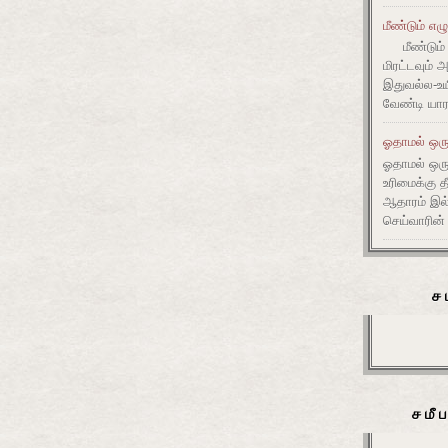
மீண்டும் எழ
மீண்டும் 
மிரட்டவும் 
இதுவல்ல-உய
வேண்டி யார
ஓதாமல் ஒரு
ஓதாமல் ஒர
உரிமைக்கு 
ஆதாரம் இ
செய்வாரின்
ச
சமீ