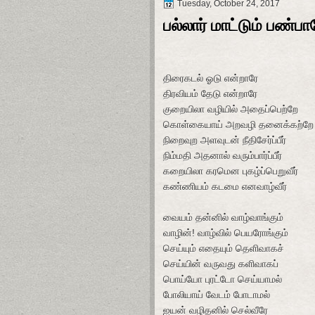
Tuesday, October 24, 2017
பல்லார் மாட்டும் பண்
திரைகடல் ஓடு என்றாரே
திரவியம் தேடு என்றாரே
குறையிலா வழியில் அதைப்பெற்றே
கொள்கையாய் அறவழி தனைக்கற்றே
நிறைவுற அளவுடன் நீதிசேர்ப்பீர்
நிம்மதி அதனால் வரும்பார்ப்பீர்
கறையிலா கரமென புகழ்ப்பெறுவீர்
கண்ணியம் கடமை எனவாழ்வீர்
வையம் தன்னில் வாழ்வாங்கும்
வாழின்! வாழ்வில் பெயரோங்கும்
செய்யும் எதையும் தெளிவாகச்
செய்யின் வருவது களிவாகப்
பொய்யோ புரட்டோ செய்யாமல்
போலியாய் வேடம் போடாமல்
ஐயன் வழிதனில் செல்வீரே