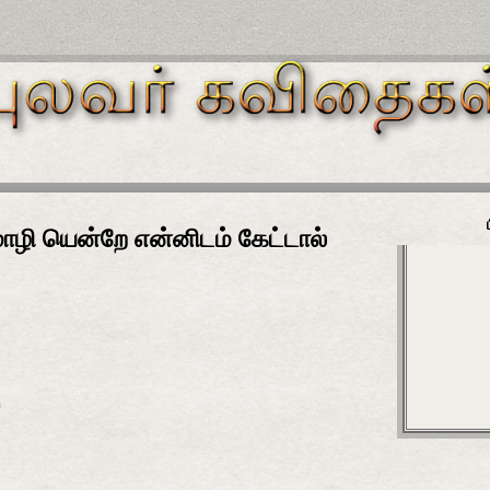
ழி யென்றே என்னிடம் கேட்டால்
ே