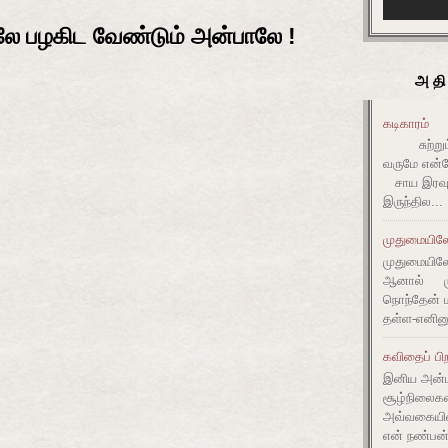
பாலே பழகிட வேண்டும் அன்பாலே !
அதி
கடிகாரம்
சுற்றும் 
வருமே என்ன
சாய இரவும
இருந்தில...
முதுமையிலே 
முதுமையிலே 
ஆனால் முது
நொந்தேன் ம
தள்ள-எனின
கவிதைப் பிற
இனிய அன்ப
சூழ்நிலை
அவ்வகையி
என் நண்பன்