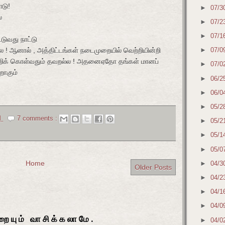
ாடு!
►
07/3
ை
►
07/2
►
07/1
்டுவது நாட்டு
 ! ஆனால் , அத்திட்டங்கள் நடைமுறையில் வெற்றியின்றி
►
07/0
ிக் கொள்வதும் தவறல்ல ! அதனைஏதோ தங்கள் மானப்
►
07/0
றாகும்
►
06/2
►
06/0
►
05/2
M
7 comments :
►
05/2
►
05/1
►
05/0
Home
►
04/3
Older Posts
►
04/2
►
04/1
►
04/0
ையும் வாசிக்கலாமே.
►
04/0