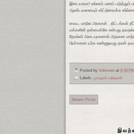
இடையாவா! எல்லாம் பணம் படுத்தும் ப
ஆண்டவனையும் விட்டுவைக்க வில்ல
மைய, மாநில அரசுகள் , திட்டங்கள் தீட
மக்களின் நன்மைக்கே என்பது தவறல்ல
தோல்வி அடையுமானால் அதனை மாற்ற
பிரச்சனை யா்க எண்ணுவது தான் தவ
Posted by
Unknown
at
9:30 P
Labels:
முகநூல் பதிவுகள்
Newer Posts
இவற்ற