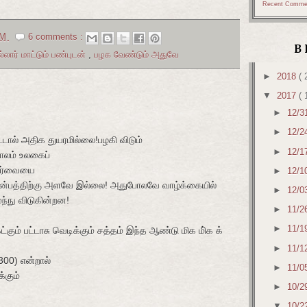
Recent Comme
AM
6 comments :
B
ல்லார் மாட்டும் பண்புடன்
,
பழக வேண்டும் அதுவே
►
2018
( 
▼
2017
( 
►
12/3
►
12/2
ிட்டால் அதிக துயரமில்லை!பழகி விடும்
►
12/1
ாலம் உலகைப்
 பார்வையை
►
12/1
துன்பத்திற்கு அளவே இல்லை! அதுபோலவே வாழ்க்கையில்
►
12/0
ந்நு விடுகின்றன!
►
11/2
►
11/1
்கும் பட்டாசு வெடிக்கும் சத்தம் இந்த ஆண்டு மிக மி்க க்
►
11/1
300) என்றால்
►
11/0
்கும்
►
10/2
▼
10/2