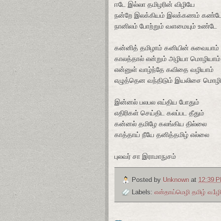
ஈடே இல்லா தமிழரின் விழியே
நன்றே இலக்கியம் இலக்கணம் கண்ட
நானிலம் போற்றும் வளமையும் உண்டே
கன்னித் தமிழாம் கனியின் சுவையாம்
காலத்தால் என்றும் அழியா மொழியாம்
என்னுள் வாழ்ந்தே கவிதை வழியாம்
எழுத்தென வந்திடும் இயலிசை மொழி
இன்னல் பலபல எய்திய போதும்
எதிரிகள் செய்திட கலப்பட தீதும்
கன்னல் தமிழே கலங்கிய தில்லை
காத்தாய் நீயே தனித்தமிழ் எல்லை
புலவர் சா இராமாநுசம்
Posted by
Unknown
at
12:39 
Labels:
என்தாய்மெழி தமிழ் வ1