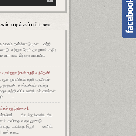
கம் படிக்கப்பட்டவை
உலகம் தன்னோடு-முள் சுற்றி
ோடு சற்றும் நேரம் தவறாமல்-கதிர்
் வாராமல் இற்றை வரையில
மூன்றுநாடுகள் சுற்றி வந்தேன்!
மூன்றுநாடுகள் சுற்றி வந்தேன்-
குவலி, கால்வலியும் பெற்று
துவருந்தி விட்டவன்போல் கால்கள்
ும் ...
ந்தச் சூழ்நிலை-1
ர்களே! சில நேரங்களில் சில
களால் கவிதை வருவதுண்டு
ல் வந்த கவிதை இது! ஊரில்,
! என் கவ...