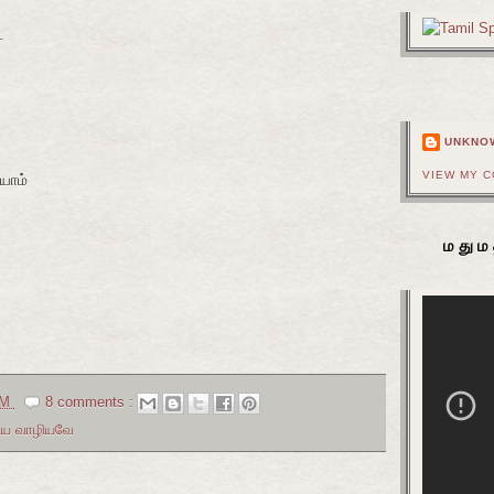
ே
UNKNO
VIEW MY 
யாம்
மதும
PM
8 comments :
ழிய வாழியவே