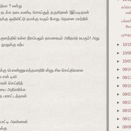
்டுமா ? என்று
எம்ம
 நடக்க நடைவண்டி சொய்துத் தருகிறான் !இப்படிதான்
என
றருக்கு ஒதிவிட்டு தமக்கு வரும் போது அதனை மாற்றிக்
பல்லா
வே
முகநூ
குளத்தில் உள்ள நீராம்பலும் தாமரையும் அதோடு உயரும்! அது
நூலுக்கு ஏற்ப
►
10/1
►
10/0
►
10/0
►
09/2
பிக்கு பொண்ணுபாத்தமாதிரி ன்னு சில செய்திகளை
ல சன் டிவி
►
09/1
ரன் செய்தித்
►
09/1
யை அதிகரிக்க
►
09/0
 பாராட்டத்தான்
►
08/2
►
08/2
►
08/1
 போட்டி அண்ணன்
►
08/0
க்கு