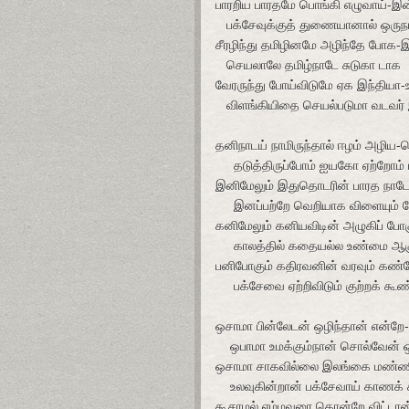
பாரறிய பாரதமே பொங்கி எழுவாய்-இன
பக்சேவுக்குத் துணையானால் ஒருநா
சீரழிந்து தமிழினமே அழிந்தே போக-
செயலாலே தமிழ்நாடே சுடுகா டாக
வேரருந்து போய்விடுமே ஏக இந்தியா-
விளங்கியிதை செயல்படுமா வடவர் 
தனிநாடய் நாமிருந்தால் ஈழம் அழிய-
தடுத்திருப்போம் ஐயகோ ஏற்றோம் 
இனிமேலும் இதுதொடரின் பாரத நாடே
இனப்பற்றே வெறியாக விளையும் 
கனிமேலும் கனியவிடின் அழுகிப் போகு
காலத்தில் கதையல்ல உண்மை ஆக
பனிபோகும் கதிரவனின் வரவும் கண்
பக்சேவை ஏற்றிவிடும் குற்றக் கூண
ஒசாமா பின்லேடன் ஒழிந்தான் என்றே-
ஒபாமா உமக்கும்நான் சொல்வேன் 
ஒசாமா சாகவில்லை இலங்கை மண்
உலவுகின்றான் பக்சேவாய் காணக்
கூசாமல் எம்மவரை கொன்றே விட்டான்