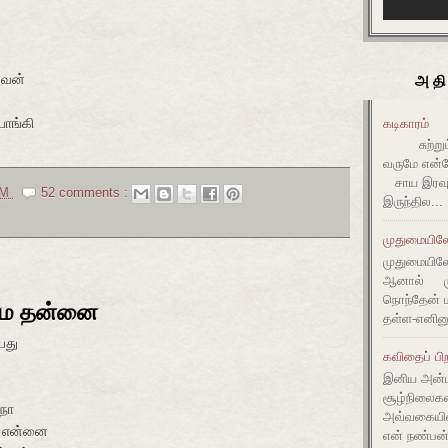
அதி
அவன்
ொங்கி
கடிகாரம்
சுற்றும் 
வருமே என்ன
சாய இரவும
AM
52 comments :
இருந்தில...
முதுமையிலே 
முதுமையிலே 
ஆனால் முது
நொந்தேன் ம
மை தன்னை
தள்ள-எனின
யது
கவிதைப் பிற
இனிய அன்ப
சூழ்நிலை
நா
அவ்வகையி
் என்னை
என் நண்பன்