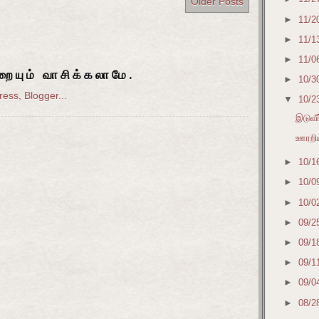
Older Posts
►
11/2
►
11/1
►
11/0
ையும் வாசிக்கலாமே.
►
10/3
▼
10/2
இடுவீ
ஊரறி
►
10/1
►
10/0
►
10/0
►
09/2
►
09/1
►
09/1
►
09/0
►
08/2