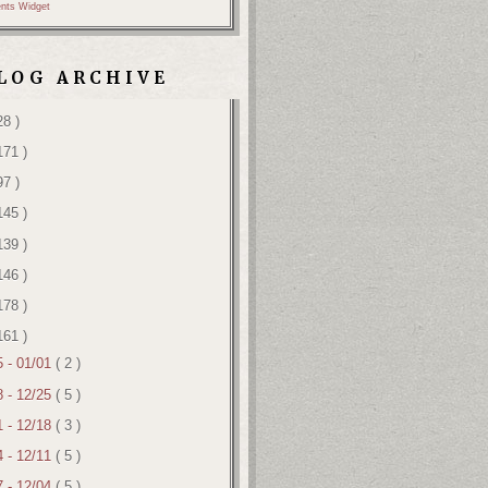
nts Widget
LOG ARCHIVE
28 )
171 )
97 )
145 )
139 )
146 )
178 )
161 )
5 - 01/01
( 2 )
8 - 12/25
( 5 )
1 - 12/18
( 3 )
4 - 12/11
( 5 )
7 - 12/04
( 5 )