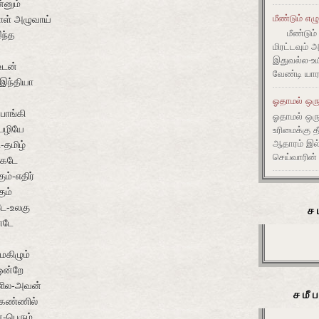
்னும்
மீண்டும் எழ
ள் அழுவாய்
மீண்டும் 
இந்த
மிரட்டவும் 
இதுவல்ல-உய
உடன்
வேண்டி யார
இந்தியா
ஓதாமல் ஒரு
பொங்கி
ஓதாமல் ஒர
பழியே
உரிமைக்கு 
ஆதாரம் இ
-தமிழ்
செய்வாரின்
கேடே
ம்-எதிர்
ும்
டே-உலகு
ச
்டே
மகிழும்
ஒன்றே
ணில-அவன்
சமீ
 கண்ணில்
-பெரும்