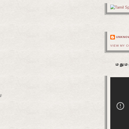
UNKNO
VIEW MY 
மதும
ை