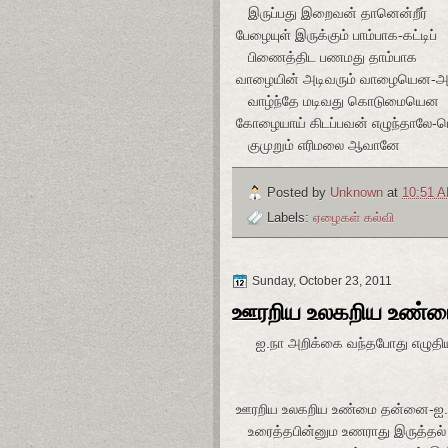
இருப்பது இறைவன் தானென்றீர்
பேழையுள் இருக்கும் பாம்பாக-கட்டிப்
பிணைத்திட பணமது தாம்பாக
வாழையின் அடிவரும் வாழையென-
வாழ்ந்தே மடிவது கொடுமையென
கோழையாய் கிடப்பவன் எழுந்தாலே-ப
குமுறும் எரிமலை ஆவானே
Posted by
Unknown
at
10:51 
Labels:
ஏழைகள் கல்வி
Sunday, October 23, 2011
ஊரறிய உலகறிய உண்
ஐ.நா அறிக்கை வந்தபோது எழுதி
ஊரறிய உலகறிய உண்மை தன்னை-ஐ.
உரைத்தபின்னும உணராது இருத்தல