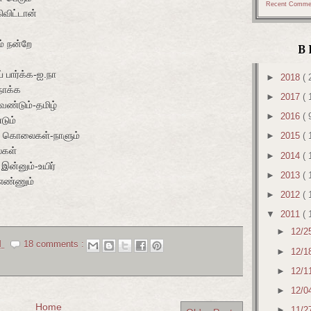
Recent Comme
ிட்டான்
் நன்றே
B
பார்க்க-ஐ.நா
►
2018
( 
ோக்க
►
2017
( 
்டும்-தமிழ்
►
2016
( 
ும்
 கொலைகள்-நாளும்
►
2015
( 
கள்
►
2014
( 
இன்னும்-உயிர்
►
2013
( 
எண்ணும்
►
2012
( 
▼
2011
( 
►
12/2
M
18 comments :
►
12/1
►
12/1
►
12/0
Home
►
11/2