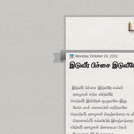
Monday, October 24, 2011
இடுவீர் பிச்சை இடுவீர
இடுவீர் பிச்சை இடுவீரே-கல்வி
ஏழைகள் கற்க விடுவீரே
கெடுவீர் இன்றேல் ஒருநாளே-இது
கேடெனக் களையின் எதிர்நாளே
தொடுவீர் ஏழைகள் நெஞ்சத்தை-உடன
தொலைப்பீர் கல்வியில் இலஞ்சத்தை
விடுவீர் ஏழைகள் நிலைஉயர-அவர்
வேதனை நீங்கி தரமுயர