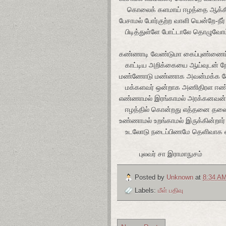
கொலைக் களமாய் ஈழத்தை ஆக்கிவ
பேசாமல் போர்குற்ற வாளி யென்றே-நீர்
பிடித்துள்ளே போட்டாலே தொழுவோம
கண்ணாடி வேண்டுமா கைப்புண்ணைப் 
காட்டிய அறிக்கையை ஆய்வுடன் ந
மண்ணோடு மண்ணாக அவன்மக்க வேண
மக்களவர் ஒன்றாக அணிதிரள ஈண்ட
எண்ணாமல் இரங்காமல் அரக்கனவன்
ஈழத்தில் கொன்றது எத்தனை தலை
உண்ணாமல் உறங்காமல் இருக்கின்றார் 
உடலோடு நடைப்பிணமே தெளிவாக 
புலவர் சா இராமாநுசம்
Posted by
Unknown
at
8:34 A
Labels:
மீள் பதிவு