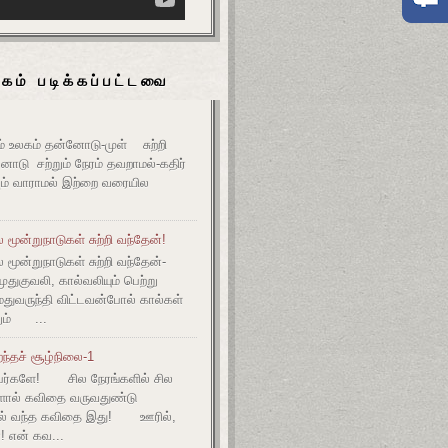
கம் படிக்கப்பட்டவை
உலகம் தன்னோடு-முள் சுற்றி
ோடு சற்றும் நேரம் தவறாமல்-கதிர்
் வாராமல் இற்றை வரையில
மூன்றுநாடுகள் சுற்றி வந்தேன்!
மூன்றுநாடுகள் சுற்றி வந்தேன்-
குவலி, கால்வலியும் பெற்று
துவருந்தி விட்டவன்போல் கால்கள்
ும் ...
ந்தச் சூழ்நிலை-1
ர்களே! சில நேரங்களில் சில
களால் கவிதை வருவதுண்டு
ல் வந்த கவிதை இது! ஊரில்,
! என் கவ...