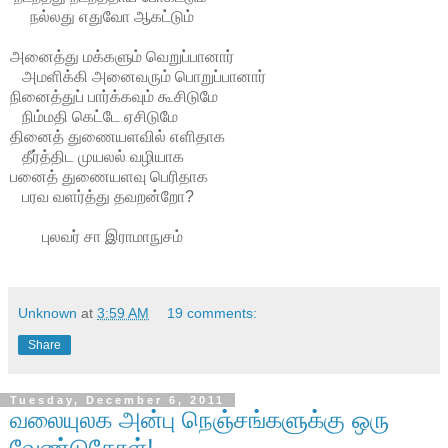
நல்லது எதுவோ ஆகட்டும்
அனைத்து மக்களும் வெறுப்பானார்
அமளிக்கி அனைவரும் பொறுப்பானார்
நினைத்துப் பார்க்கவும் கூசிடுமே
நிம்மதி கெட்டே ஏசிடுமே
தினைத் துணையளவில் எளிதாக
தீர்த்திட முயலல் வழியாக
பனைத் துணையளவு பெரிதாக
பரவ வளர்த்து தவறன்றோ?
புலவர் சா இராமாநுசம்
Unknown
at
3:59 AM
19 comments:
Share
Tuesday, December 6, 2011
வலையுலக அன்பு நெஞ்சங்களுக்கு ஒரு
வேண்டுகோள்!