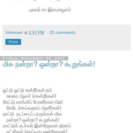
புலவர் சா இராமாநுசம்
Unknown
at
2:57 PM
22 comments:
Share
Friday, December 23, 2011
மிக நன்றா? ஒன்றா? கூறுங்கள்!
ஓட்டு ஓட்டு என்றீர்கள்-நம்
ஊரை ஆளச் சென்றீர்கள்!
கேட்டு வாங்கிப் போனீர்கள-பின்
கேடே செய்வதாய் ஆனீர்கள்!
நாட்டு நடப்பைப் பாருங்கள்-மிக
நன்றா? ஒன்றா? கூறுங்கள்!
காட்டுக் கூச்சல் இன்றேதான்-தினம்
கட்சிகள் செய்வது ஒன்றேதான்!