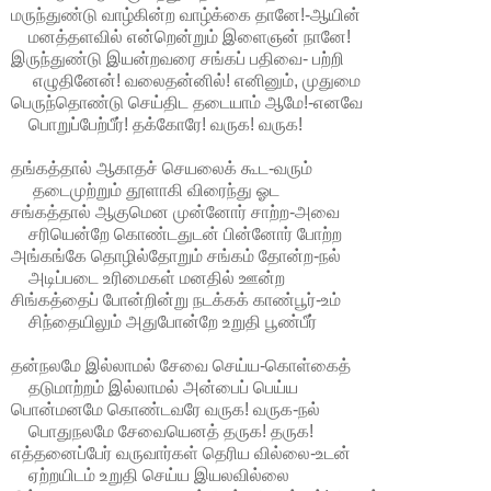
மருந்துண்டு வாழ்கின்ற வாழ்க்கை தானே!-ஆயின்
மனத்தளவில் என்றென்றும் இளைஞன் நானே!
இருந்துண்டு இயன்றவரை சங்கப் பதிவை- பற்றி
எழுதினேன்! வலைதன்னில்! எனினும், முதுமை
பெருந்தொண்டு செய்திட தடையாம் ஆமே!-எனவே
பொறுப்பேற்பீர்! தக்கோரே! வருக! வருக!
தங்கத்தால் ஆகாதச் செயலைக் கூட-வரும்
தடைமுற்றும் தூளாகி விரைந்து ஓட
சங்கத்தால் ஆகுமென முன்னோர் சாற்ற-அவை
சரியென்றே கொண்டதுடன் பின்னோர் போற்ற
அங்கங்கே தொழில்தோறும் சங்கம் தோன்ற-நல்
அடிப்படை உரிமைகள் மனதில் ஊன்ற
சிங்கத்தைப் போன்றின்று நடக்கக் காண்பூர்-உம்
சிந்தையிலும் அதுபோன்றே உறுதி பூண்பீர்
தன்நலமே இல்லாமல் சேவை செய்ய-கொள்கைத்
தடுமாற்றம் இல்லாமல் அன்பைப் பெய்ய
பொன்மனமே கொண்டவரே வருக! வருக-நல்
பொதுநலமே சேவையெனத் தருக! தருக!
எத்தனைப்பேர் வருவார்கள் தெரிய வில்லை-உடன்
ஏற்றயிடம் உறுதி செய்ய இயலவில்லை