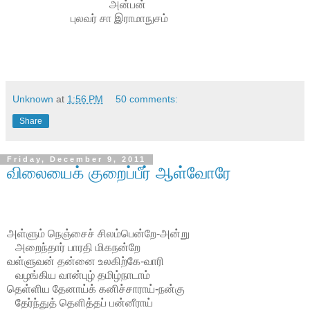
அன்பன்
புலவர் சா இராமாநுசம்
Unknown
at
1:56 PM
50 comments:
Share
Friday, December 9, 2011
விலையைக் குறைப்பீர் ஆள்வோரே
அள்ளும் நெஞ்சைச் சிலம்பென்றே-அன்று
அறைந்தார் பாரதி மிகநன்றே
வள்ளுவன் தன்னை உலகிற்கே-வாரி
வழங்கிய வான்புழ் தமிழ்நாடாம்
தெள்ளிய தேனாய்க் கனிச்சாராய்-நன்கு
தேர்ந்துத் தெளித்தப் பன்னீராய்