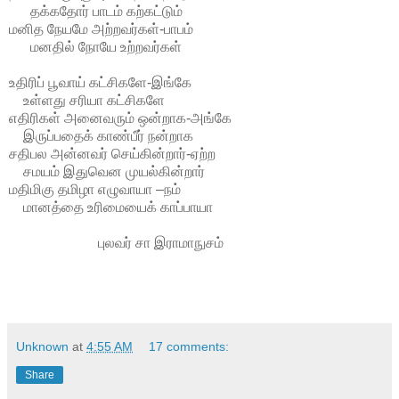
தக்கதோர் பாடம் கற்கட்டும்
மனித நேயமே அற்றவர்கள்-பாபம்
மனதில் நோயே உற்றவர்கள்
உதிரிப் பூவாய் கட்சிகளே-இங்கே
உள்ளது சரியா கட்சிகளே
எதிரிகள் அனைவரும் ஒன்றாக-அங்கே
இருப்பதைக் காண்பீர் நன்றாக
சதிபல அன்னவர் செய்கின்றார்-ஏற்ற
சமயம் இதுவென முயல்கின்றார்
மதிமிகு தமிழா எழுவாயா –நம்
மானத்தை உரிமையைக் காப்பாயா
புலவர் சா இராமாநுசம்
Unknown
at
4:55 AM
17 comments:
Share