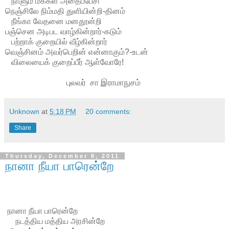
நாளும் மக்கள் அதைப்பேசி
நெஞ்சிலே நிம்மதி துளியின்றி-தினம்
நீங்கா வேதனை மனதூன்றி
பஞ்சென அடிபட வாழ்கின்றார்-கடும்
பற்றாக் குறையில் வீழ்கின்றார்
வெஞ்சினம் அவர்பெறின் என்னாகும்?-உடன்
விலையைக் குறைப்பீர் ஆள்வோரே!
புலவர் சா இராமாநுசம்
Unknown
at
5:18 PM
20 comments:
Share
Thursday, December 8, 2011
நானா நீயா பாரென்றே
நானா நீயா பாரென்றே
நடத்திய மத்திய அரசின்றே