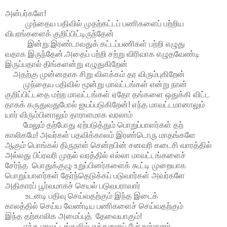
அன்பர்களே!
முந்தைய பதிவில் முதற்கட்டப் பணிகளைப் பற்றிய
விபரங்களைக் குறிப்பிட்டிருந்தேன்
இன்று இரண்டாவதுக் கட்டப்பணிகள் பற்றி எழுது
வதாக இருந்தேன்.அதைப் பற்றி சற்று விரிவாக எழுதவேண்டி
இருப்பதால் திங்களன்று எழுதுகிறேன்
அதற்கு முன்னதாக சிறு விளக்கம் தர விரும்புகிறேன்
முந்தைய பதிவில் மூன்று மாவட்டங்கள் என்று நான்
குறிப்பிட்டதை மற்ற மாவட்டங்கள் ஏதோ தங்களை ஒதுக்கி விட்ட
தாகக் கருதுவதுபோல் ஐயப்படுகிறேன்! எந்த மாவட்டமானாலும்
யார் விரும்பினாலும் தாராளமாக வரலாம்
மேலும் தற்போது ஏற்படுத்தும் பொறுப்பாளர்கள் தற்
காலிகமே! அவர்கள் பதவிக்காலம் இரண்டொரு மாதங்களே
ஆகும் பொங்கல் திருநாள் சென்றபின் சனவரி கடைசி வாரத்தில்
அல்லது பிப்ரவரி முதல் வரத்தில் எல்லா மாவட்டங்களைச்
சேர்ந்த பொதுக்குழு உறுப்பினர்களைக் கூட்டி முறையாக
பொறுப்பாளர்கள் தேர்ந்தெடுக்கப் படுவார்கள் அவர்களே
அதிகாரப் பூர்வமாகச் செயல் படுவபராவார்
உடனடி பதிவு செய்வதற்கும் இந்த இடைக்
காலத்தில் செய்ய வேண்டிய பணிகளைச் செய்வதற்கும்
இந்த தற்காலிக அமைப்புத் தேவையாகும்!
எந்த மாவட்டங்களில் எத்தனைப் பேர் உள்ளனர்