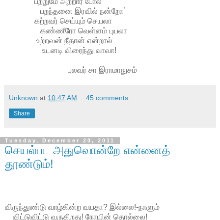
பற்றுமே அற்றார் போல
பறந்தனை இரவில் நன்றோ`
கற்றவர் செய்யும் செயலா
கண்ணீரோ வெள்ளம் புயலா
உற்றவன் நீதான் என்றால்
உடனடி விரைந்து வாவா!
புலவர் சா இராமாநுசம்
Unknown
at
10:47 AM
45 comments:
Share
Tuesday, December 20, 2011
செயல்பட அதுவொன்றே என்னைத்
தூண்டும்!
விருந்துண்டு வாழ்கின்ற வயதா? இல்லை!-நாளும்
விட்டுவிட்டு வருகிறது! நோயின் தொல்லை!