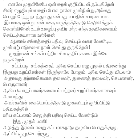
எனவே முதலிலேயே ஒன்றைக் குறிப்பிட விரும்புகிறேன்
சிலர் எழுதியுள்ளதைப் போல நானே முன்நின்று,அல்லது
பொறுப்பேற்று நடத்துவது என்பது வயதின் காரணமாக
இயலாத ஒன்று என்பதை வருத்தத்தோடு தெரிவித்துக்
கொள்கிறேன் உடல் உழைப்பு தவிர மற்ற எந்த உதவிகளையும்
செய்யத்தயாராக உள்ளேன்
ஆனால் சங்கத்தைப் பதிவு செய்யும் வரை வேண்டிய
முன் ஏற்பாடுகளை நான் செய்து தருகிறேன்!
முதற்கண் சங்கம் பற்றிய சில குறிப்புகளை இங்கே
தருகிறேன்
சட்டப்படி சங்கத்தைப் பதிவு செய்ய ஏழு முதல் பதினைந்து
இருபது உறுப்பினர்கள் இருந்தாலே போதும். பதிவு செய்து விடலாம்
அதாவது,தற்காலிகமாக தலைவர், துணைத் தலைவர், செயலாளர்,
பொருளாளர்
ஆகிய பொறுப்பாளர்களையும் மற்றவர் உறுப்பினர்களாகவும்
அமைத்து
அவர்களின் கையொப்பத்தோடு முகவரியும் குறிப்பிட்டு
பதிவகத்தில்
உரிய கட்டணம் செலுத்தி பதிவு செய்ய வேண்டும்
இது, முதல் பணி!
அடுத்து இரண்டாவது கட்டமாகநாடு தழுவிய பொதுக்குழு,
ஆட்சிக்குழு,செயற்குழு