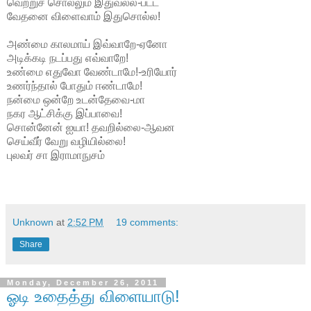
வெற்றுச் சொல்லும் இதுவல்ல-பட்ட
வேதனை விளைவாம் இதுசொல்ல!
அண்மை காலமாய் இவ்வாறே-ஏனோ
அடிக்கடி நடப்பது எவ்வாறே!
உண்மை எதுவோ வேண்டாமே!-உரியோர்
உணர்ந்தால் போதும் ஈண்டாமே!
நன்மை ஒன்றே உடன்தேவை-மா
நகர ஆட்சிக்கு இப்பாவை!
சொன்னேன் ஐயா! தவறில்லை-ஆவன
செய்வீர் வேறு வழியில்லை!
புலவர் சா இராமாநுசம்
Unknown
at
2:52 PM
19 comments:
Share
Monday, December 26, 2011
ஓடி உதைத்து விளையாடு!