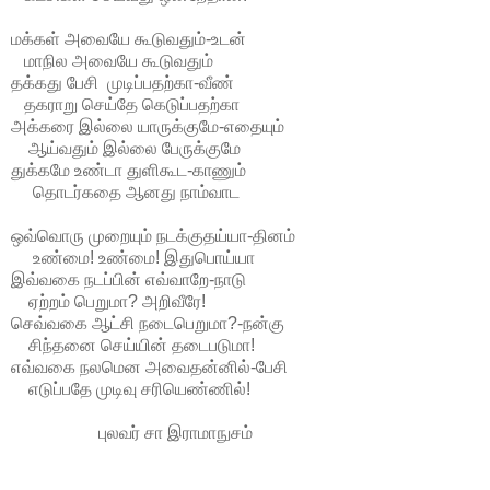
மக்கள் அவையே கூடுவதும்-உடன்
மாநில அவையே கூடுவதும்
தக்கது பேசி முடிப்பதற்கா-வீண்
தகராறு செய்தே கெடுப்பதற்கா
அக்கரை இல்லை யாருக்குமே-எதையும்
ஆய்வதும் இல்லை பேருக்குமே
துக்கமே உண்டா துளிகூட-காணும்
தொடர்கதை ஆனது நாம்வாட
ஒவ்வொரு முறையும் நடக்குதய்யா-தினம்
உண்மை! உண்மை! இதுபொய்யா
இவ்வகை நடப்பின் எவ்வாறே-நாடு
ஏற்றம் பெறுமா? அறிவீரே!
செவ்வகை ஆட்சி நடைபெறுமா?-நன்கு
சிந்தனை செய்யின் தடைபடுமா!
எவ்வகை நலமென அவைதன்னில்-பேசி
எடுப்பதே முடிவு சரியெண்ணில்!
புலவர் சா இராமாநுசம்