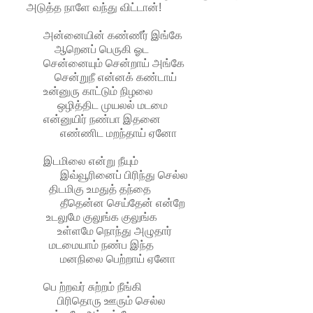
அடுத்த நாளே வந்து விட்டான்!
அன்னையின் கண்ணீர் இங்கே
ஆறெனப் பெருகி ஓட
சென்னையும் சென்றாய் அங்கே
சென்றுநீ என்னக் கண்டாய்
உன்னுரு காட்டும் நிழலை
ஒழித்திட முயலல் மடமை
என்னுயிர் நண்பா இதனை
எண்ணிட மறந்தாய் ஏனோ
இடமிலை என்று நீயும்
இவ்வூரினைப் பிரிந்து செல்ல
திடமிகு உமதுத் தந்தை
தீதென்ன செய்தேன் என்றே
உடலுமே குலுங்க குலுங்க
உள்ளமே நொந்து அழுதார்
மடமையாம் நண்ப இந்த
மனநிலை பெற்றாய் ஏனோ
பெ ற்றவர் சுற்றம் நீங்கி
பிரிதொரு ஊரும் செல்ல