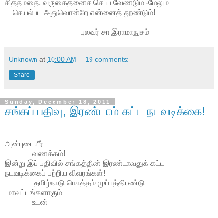
சித்தமதை, வருகைதனைச் செப்ப வேண்டும்!-மேலும்
செயல்பட அதுவொன்றே என்னைத் தூண்டும்!
புலவர் சா இராமாநுசம்
Unknown
at
10:00 AM
19 comments:
Share
Sunday, December 18, 2011
சங்கப் பதிவு, இரண்டாம் கட்ட நடவடிக்கை!
அன்புடையீர்
வணக்கம்!
இன்று இப் பதிவில் சங்கத்தின் இரண்டாவதுக் கட்ட
நடவடிக்கைப் பற்றிய விவரங்கள்!
தமிழ்நாடு மொத்தம் முப்பத்திரண்டு
மாவட்டங்களாகும்
உடன்